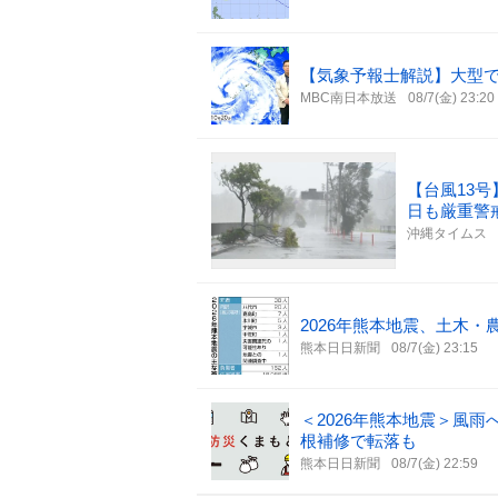
【気象予報士解説】大型で
MBC南日本放送
08/7(金) 23:20
【台風13号
日も厳重警
沖縄タイムス
2026年熊本地震、土木・
熊本日日新聞
08/7(金) 23:15
＜2026年熊本地震＞風
根補修で転落も
熊本日日新聞
08/7(金) 22:59