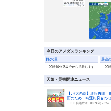
Corporation
Yahoo!地図ガイド
ライン
今日のアメダスランキング
降水量
最高
00時10分発表分から掲載します
00
天気・災害関連ニュース
【JR大糸線】運転再開 
雨のため一時運転見合わせ（
ＳＢＣ信越放送
08/7(金) 23:57