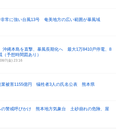
非常に強い台風13号 奄美地方の広い範囲が暴風域
】沖縄本島を直撃、暴風長期化へ 最大1万8410戸停電、8
戒（予想時間図あり）
08/7(金) 23:16
農業被害1155億円 犠牲者3人の氏名公表 熊本県
雨への警戒呼びかけ 熊本地方気象台 土砂崩れの危険、屋