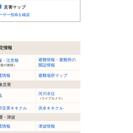
災害マップ
ーザー投稿を確認
災情報
避難情報・避難所の
報・注意報
開設情報
今後の推移）
電情報
避難場所マップ
象災害
河川水位
風
（ライブカメラ）
砂災害キキクル
洪水キキクル
震・津波
震情報
津波情報