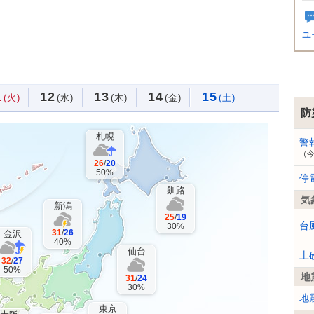
ユ
1
12
13
14
15
(火)
(水)
(木)
(金)
(土)
防
札幌
警
（
26
/
20
50%
停
釧路
気
新潟
25
/
19
台
30%
31
/
26
金沢
40%
仙台
土
32
/
27
50%
地
31
/
24
30%
地
東京