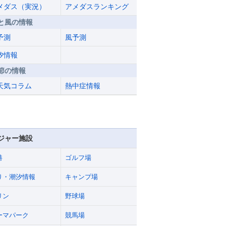
メダス（実況）
アメダスランキング
と風の情報
予測
風予測
汐情報
節の情報
天気コラム
熱中症情報
ジャー施設
港
ゴルフ場
り・潮汐情報
キャンプ場
リン
野球場
ーマパーク
競馬場