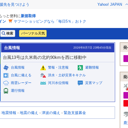
援先を見つけよう
Yahoo! JAPAN
でもっと便利に
新規取得
イン
ヤフーショッピングなら「毎日5％」おトク
パーソナル天気
発
台風情報
2026年8月7日 23時45分現在
台風13号は久米島の北約90kmを西に移動中
台風情報
警報・注意報
避難情報
台風に備える
洪水・土砂災害キキクル
発
雨雲レーダー
河川水位情報
災害マップ
運行情報
-
地震情報
-
地震の備え
-
津波の備え
-
緊急支援募金
鹿