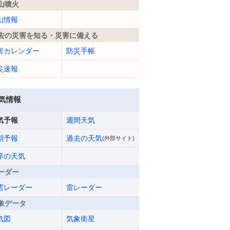
山噴火
山情報
去の災害を知る・災害に備える
害カレンダー
防災手帳
災速報
気情報
気予報
週間天気
期予報
過去の天気
(外部サイト)
界の天気
ーダー
雲レーダー
雷レーダー
象データ
気図
気象衛星