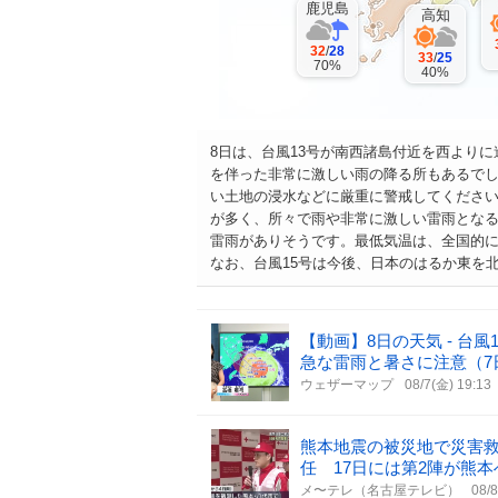
鹿児島
高知
32
/
28
33
/
25
70%
40%
8日は、台風13号が南西諸島付近を西より
を伴った非常に激しい雨の降る所もあるで
い土地の浸水などに厳重に警戒してくださ
が多く、所々で雨や非常に激しい雷雨とな
雷雨がありそうです。最低気温は、全国的
なお、台風15号は今後、日本のはるか東を
【動画】8日の天気 - 台
急な雷雨と暑さに注意（7
ウェザーマップ
08/7(金) 19:13
熊本地震の被災地で災害
任 17日には第2陣が熊本
メ〜テレ（名古屋テレビ）
08/8