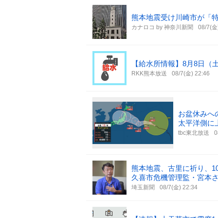
熊本地震受け川崎市が「
カナロコ by 神奈川新聞
08/7(金
【給水所情報】8月8日（
RKK熊本放送
08/7(金) 22:46
お盆休みへ
太平洋側に
tbc東北放送
0
熊本地震、古里に祈り、
久喜市危機管理監・宮本
埼玉新聞
08/7(金) 22:34