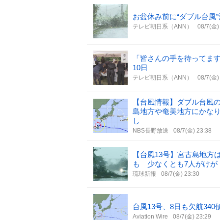
お盆休み前に“ダブル台風”
テレビ朝日系（ANN）
08/7(金)
「皆さんの手を待ってま
10日
テレビ朝日系（ANN）
08/7(金)
【台風情報】ダブル台風の
島地方や奄美地方にかなり
し
NBS長野放送
08/7(金) 23:38
【台風13号】宮古島地方
も 少なくとも7人がけが
琉球新報
08/7(金) 23:30
台風13号、8日も欠航34
Aviation Wire
08/7(金) 23:29