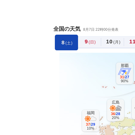
全国の天気
8月7日 22時00分発表
9
10
1
8
(日)
(月)
(土)
那覇
31
/
27
90%
広島
福岡
36
/
28
20%
37
/
29
10%