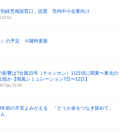
特別経営相談窓口」設置 市内中小企業向け
) 22:51
土）の予定 ※随時更新
の影響は?台風15号（チャンホン）11日頃に関東〜東北の
上陸か【雨風シミュレーション7日〜12日】
8/7(金) 22:44
10年前の不安よみがえる 「どうか命をつなぎ留めて」
さん