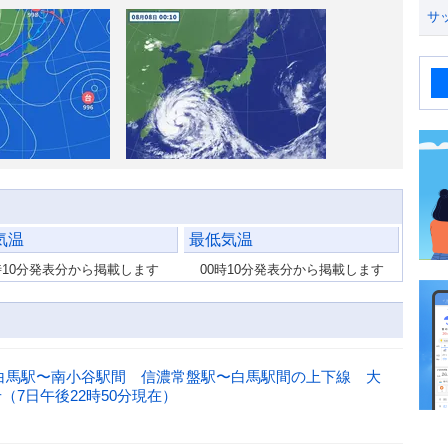
サ
気温
最低気温
時10分発表分から掲載します
00時10分発表分から掲載します
白馬駅〜南小谷駅間 信濃常盤駅〜白馬駅間の上下線 大
7日午後22時50分現在）