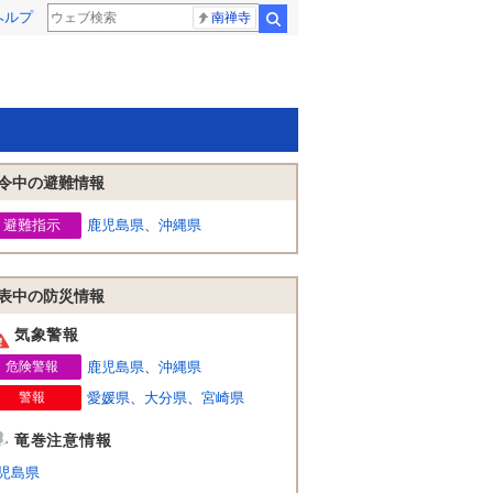
ヘルプ
南禅寺
検索
令中の避難情報
避難指示
鹿児島県
、
沖縄県
表中の防災情報
気象警報
危険警報
鹿児島県
、
沖縄県
警報
愛媛県
、
大分県
、
宮崎県
竜巻注意情報
児島県