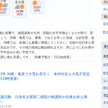
大阪
火
名古屋
35
/
27
火
37
/
27
10%
34
/
26
20%
30%
過
災
防
に進む影響で、南西諸島や九州・四国の太平洋側はくもりや雨で、雷
しょう。沖縄・奄美では、暴風、うねりを伴った高波、土砂災害、低
い。沖縄では、高潮にも厳重に警戒してください。北陸や北日本も雲
天
る見込みです。その他の地域は概ね晴れますが、所によりにわか雨や
に平年並みか高い予想です。
天
北西に進む見通しです。（気象予報士・川口紗由里）
長
世
風13号 沖縄・奄美で大荒れ長引く 本州付近も大気不安定
日19時更新）
レ
雨
気
救護活動 日赤名古屋第二病院の救護班が任務を終え帰
へ
天
(土) 0:08