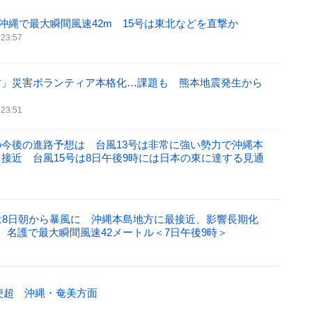
沖縄で最大瞬間風速42m 15号は東北などを直撃か
 23:57
す」災害ボランティア本格化…課題も 熊本地震発生から
 23:51
今後の進路予想は 台風13号は非常に強い勢力で沖縄本
接近 台風15号は8日午後9時には日本の東に達する見通
は8日朝から暴風に 沖縄本島地方に最接近、影響長期化
 名護で最大瞬間風速42メートル＜7日午後9時＞
0便超 沖縄・奄美方面