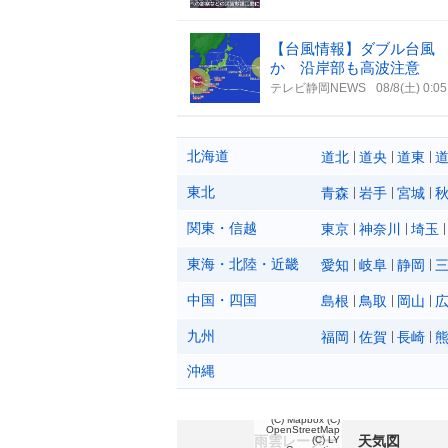
【台風情報】ダブル台風 
か 沿岸部も高波注意
テレビ静岡NEWS
08/8(土) 0:05
北海道
道北
道央
道東
東北
青森
岩手
宮城
関東・信越
東京
神奈川
埼玉
東海・北陸・近畿
愛知
岐阜
静岡
中国・四国
島根
鳥取
岡山
九州
福岡
佐賀
長崎
沖縄
(C) Mapbox
(C)
OpenStreetMap
雨雲レーダー
天気図
(C) LY