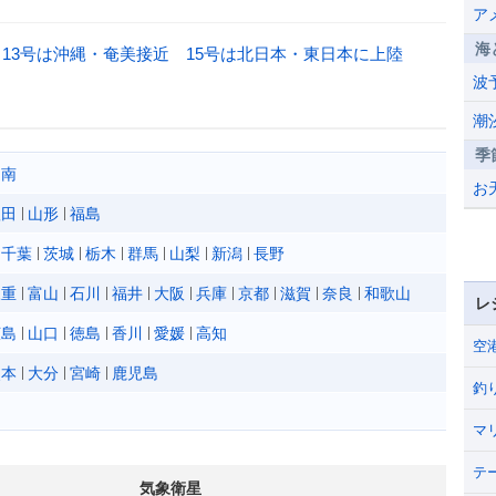
ア
海
13号は沖縄・奄美接近 15号は北日本・東日本に上陸
波
潮
季
道南
お
秋田
山形
福島
千葉
茨城
栃木
群馬
山梨
新潟
長野
三重
富山
石川
福井
大阪
兵庫
京都
滋賀
奈良
和歌山
レ
広島
山口
徳島
香川
愛媛
高知
空
熊本
大分
宮崎
鹿児島
釣
マ
テ
気象衛星