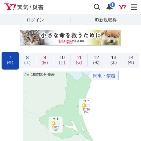
Yahoo!天気・災害
検索
通知
i
ログイン
ID新規取得
7
8
9
10
11
12
13
14
(金)
(土)
(日)
(月)
(火)
(水)
(木)
(金)
7日 19時00分発表
関東・信越
水戸
32
/
26
10%
土浦
32
/
25
10%