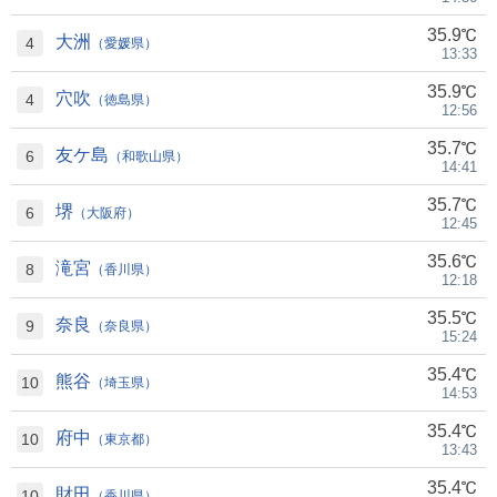
35.9℃
大洲
4
（愛媛県）
13:33
35.9℃
穴吹
4
（徳島県）
12:56
35.7℃
友ケ島
6
（和歌山県）
14:41
35.7℃
堺
6
（大阪府）
12:45
35.6℃
滝宮
8
（香川県）
12:18
35.5℃
奈良
9
（奈良県）
15:24
35.4℃
熊谷
10
（埼玉県）
14:53
35.4℃
府中
10
（東京都）
13:43
35.4℃
財田
10
（香川県）