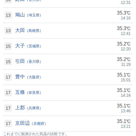
12:31
35.3℃
鳩山
13
（埼玉県）
14:16
35.3℃
大田
13
（島根県）
12:41
35.2℃
大子
15
（茨城県）
12:20
35.2℃
引田
15
（香川県）
11:29
35.1℃
豊中
17
（大阪府）
15:01
35.1℃
五條
17
（奈良県）
14:24
35.1℃
上郡
17
（兵庫県）
13:46
35.1℃
京田辺
17
（京都府）
13:21
これまでに観測された気温の比較です。