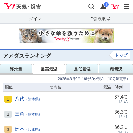
Yahoo!天気・災害
検索
通知
i
ログイン
ID新規取得
アメダスランキング
トップ
降水量
最高気温
最低気温
積雪深
2026年8月9日 18時50分現在（10分毎更新）
順位
地点名
気温・時刻
37.4℃
八代
1
（熊本県）
13:46
36.3℃
三角
2
（熊本県）
13:41
36.2℃
洲本
3
（兵庫県）
14:36