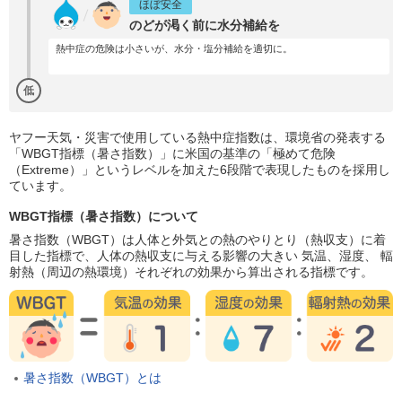
ほぼ安全
のどが渇く前に水分補給を
熱中症の危険は小さいが、水分・塩分補給を適切に。
低
ヤフー天気・災害で使用している熱中症指数は、環境省の発表する
「WBGT指標（暑さ指数）」に米国の基準の「極めて危険
（Extreme）」というレベルを加えた6段階で表現したものを採用し
ています。
WBGT指標（暑さ指数）について
暑さ指数（WBGT）は人体と外気との熱のやりとり（熱収支）に着
目した指標で、人体の熱収支に与える影響の大きい 気温、湿度、 輻
射熱（周辺の熱環境）それぞれの効果から算出される指標です。
暑さ指数（WBGT）とは