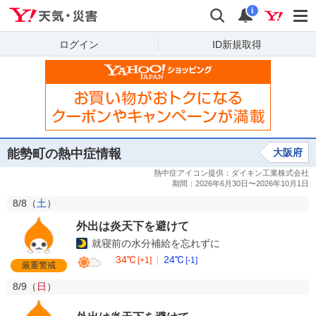
Yahoo!天気・災害
検索
通知
i
ログイン
ID新規取得
能勢町の熱中症情報
大阪府
8/8（
土
）
外出は炎天下を避けて
就寝前の水分補給を忘れずに
34℃
24℃
[+1]
[-1]
厳重警戒
8/9（
日
）