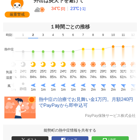
外出は炎天下を避けて
34℃
23℃
[0]
[-1]
厳重警戒
１時間ごとの推移
時刻
0
1
2
3
4
5
6
7
8
9
10
11
12
熱中症
25
24
25
25
25
24
25
26
28
29
30
31
31
℃
℃
℃
℃
℃
℃
℃
℃
℃
℃
℃
℃
℃
気温
82
84
84
84
85
87
87
80
74
69
65
61
57
%
%
%
%
%
%
%
%
%
%
%
%
%
湿度
風
静穏
1
m
1
m
1
m
1
m
1
m
1
m
2
m
2
m
3
m
2
m
2
m
2
m
熱中症の治療でお見舞い金1万円。月額240円
でPayPayから即申込可
PayPay保険サービス株式会社
能勢町の熱中症情報を共有する
ポスト
シェア
LINE