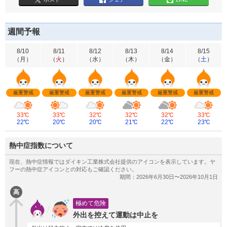
週間予報
8/10
8/11
8/12
8/13
8/14
8/15
（
月
）
（
火
）
（
水
）
（
木
）
（
金
）
（
土
）
厳重警戒
厳重警戒
厳重警戒
厳重警戒
厳重警戒
厳重警戒
33℃
33℃
32℃
32℃
32℃
33℃
22℃
20℃
20℃
21℃
22℃
23℃
熱中症指数について
高
極めて危険
外出を控えて運動は中止を