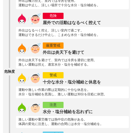
外出は極力控え、室内では冷房を使用。
運動は中止し、涼しい場所で十分な水分・塩分補給を。
危険
屋外での活動はなるべく控えて
外出はなるべく控え、涼しい室内で過ごす。
運動はできるだけ中止し、こまめな水分・塩分補給を。
厳重警戒
外出は炎天下を避けて
外出は炎天下を避けて、室内では冷房を適切に使用。
激しい運動は控え、適宜水分・塩分を補給する。
危険度
警戒
十分な水分・塩分補給と休息を
運動や激しい作業の際は定期的に十分な休息を。
水分・塩分補給を意識し、激しい運動は30分を目処に休憩。
注意
水分・塩分補給を忘れずに
激しい運動や重労働では熱中症の危険がある。
体調の変化に注意し、運動の合間には水分・塩分補給を。