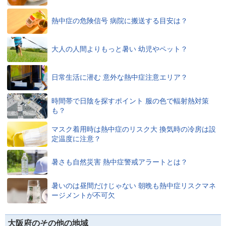
熱中症の危険信号 病院に搬送する目安は？
大人の人間よりもっと暑い 幼児やペット？
日常生活に潜む 意外な熱中症注意エリア？
時間帯で日陰を探すポイント 服の色で輻射熱対策
も？
マスク着用時は熱中症のリスク大 換気時の冷房は設
定温度に注意？
暑さも自然災害 熱中症警戒アラートとは？
暑いのは昼間だけじゃない 朝晩も熱中症リスクマネ
ージメントが不可欠
大阪府のその他の地域