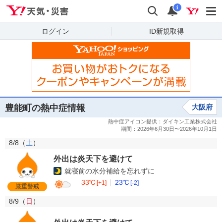
Yahoo!天気・災害
検索
通知
i
ログイン
ID新規取得
豊能町の熱中症情報
大阪府
8/8（
土
）
外出は炎天下を避けて
就寝前の水分補給を忘れずに
33℃
23℃
[+1]
[-2]
厳重警戒
8/9（
日
）