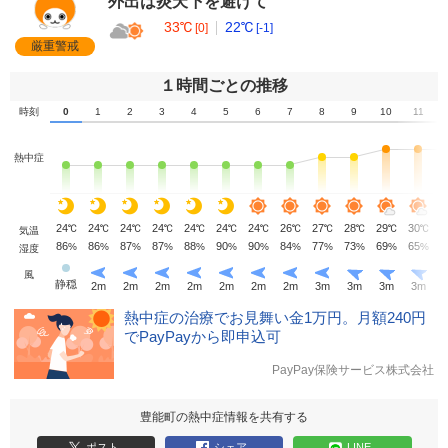
外出は炎天下を避けて
33℃
22℃
[0]
[-1]
厳重警戒
１時間ごとの推移
時刻
0
1
2
3
4
5
6
7
8
9
10
11
熱中症
24
24
24
24
24
24
24
26
27
28
29
30
3
℃
℃
℃
℃
℃
℃
℃
℃
℃
℃
℃
℃
気温
86
86
87
87
88
90
90
84
77
73
69
65
6
%
%
%
%
%
%
%
%
%
%
%
%
湿度
風
静穏
2
m
2
m
2
m
2
m
2
m
2
m
2
m
3
m
3
m
3
m
3
m
熱中症の治療でお見舞い金1万円。月額240円
でPayPayから即申込可
PayPay保険サービス株式会社
豊能町の熱中症情報を共有する
ポスト
シェア
LINE