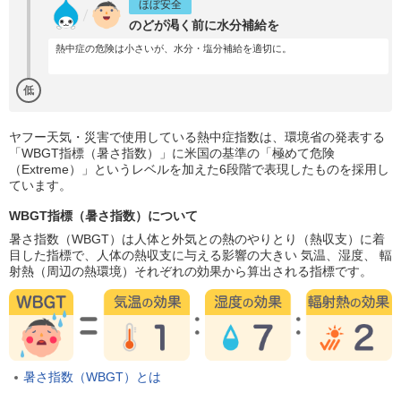
ほぼ安全
のどが渇く前に水分補給を
熱中症の危険は小さいが、水分・塩分補給を適切に。
低
ヤフー天気・災害で使用している熱中症指数は、環境省の発表する
「WBGT指標（暑さ指数）」に米国の基準の「極めて危険
（Extreme）」というレベルを加えた6段階で表現したものを採用し
ています。
WBGT指標（暑さ指数）について
暑さ指数（WBGT）は人体と外気との熱のやりとり（熱収支）に着
目した指標で、人体の熱収支に与える影響の大きい 気温、湿度、 輻
射熱（周辺の熱環境）それぞれの効果から算出される指標です。
暑さ指数（WBGT）とは