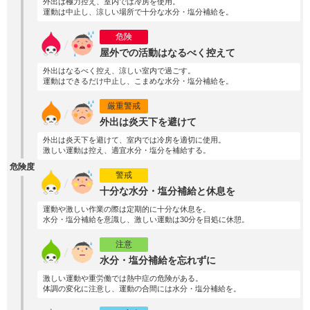
外出は極力控え、室内では冷房を使用。
運動は中止し、涼しい場所で十分な水分・塩分補給を。
危険
屋外での活動はなるべく控えて
外出はなるべく控え、涼しい室内で過ごす。
運動はできるだけ中止し、こまめな水分・塩分補給を。
厳重警戒
外出は炎天下を避けて
外出は炎天下を避けて、室内では冷房を適切に使用。
激しい運動は控え、適宜水分・塩分を補給する。
危険度
警戒
十分な水分・塩分補給と休息を
運動や激しい作業の際は定期的に十分な休息を。
水分・塩分補給を意識し、激しい運動は30分を目処に休憩。
注意
水分・塩分補給を忘れずに
激しい運動や重労働では熱中症の危険がある。
体調の変化に注意し、運動の合間には水分・塩分補給を。