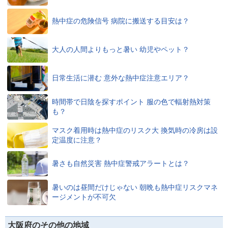
熱中症の危険信号 病院に搬送する目安は？
大人の人間よりもっと暑い 幼児やペット？
日常生活に潜む 意外な熱中症注意エリア？
時間帯で日陰を探すポイント 服の色で輻射熱対策
も？
マスク着用時は熱中症のリスク大 換気時の冷房は設
定温度に注意？
暑さも自然災害 熱中症警戒アラートとは？
暑いのは昼間だけじゃない 朝晩も熱中症リスクマネ
ージメントが不可欠
大阪府のその他の地域