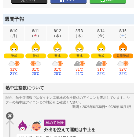
週間予報
8/10
8/11
8/12
8/13
8/14
8/15
（
月
）
（
火
）
（
水
）
（
木
）
（
金
）
（
土
）
警戒
警戒
警戒
警戒
警戒
厳重警戒
31℃
31℃
31℃
31℃
31℃
32℃
21℃
20℃
20℃
21℃
22℃
22℃
熱中症指数について
高
極めて危険
外出を控えて運動は中止を