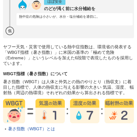
ほぼ安全
のどが渇く前に水分補給を
熱中症の危険は小さいが、水分・塩分補給を適切に。
低
ヤフー天気・災害で使用している熱中症指数は、環境省の発表する
「WBGT指標（暑さ指数）」に米国の基準の「極めて危険
（Extreme）」というレベルを加えた6段階で表現したものを採用し
ています。
WBGT指標（暑さ指数）について
暑さ指数（WBGT）は人体と外気との熱のやりとり（熱収支）に着
目した指標で、人体の熱収支に与える影響の大きい 気温、湿度、 輻
射熱（周辺の熱環境）それぞれの効果から算出される指標です。
暑さ指数（WBGT）とは