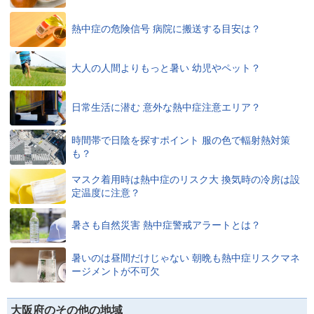
熱中症の危険信号 病院に搬送する目安は？
大人の人間よりもっと暑い 幼児やペット？
日常生活に潜む 意外な熱中症注意エリア？
時間帯で日陰を探すポイント 服の色で輻射熱対策
も？
マスク着用時は熱中症のリスク大 換気時の冷房は設
定温度に注意？
暑さも自然災害 熱中症警戒アラートとは？
暑いのは昼間だけじゃない 朝晩も熱中症リスクマネ
ージメントが不可欠
大阪府のその他の地域