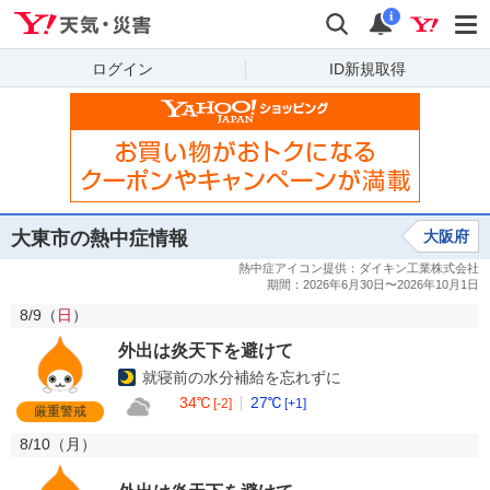
Yahoo!天気・災害
検索
通知
i
ログイン
ID新規取得
大東市の熱中症情報
大阪府
8/9（
日
）
外出は炎天下を避けて
就寝前の水分補給を忘れずに
34℃
27℃
[-2]
[+1]
厳重警戒
8/10（
月
）