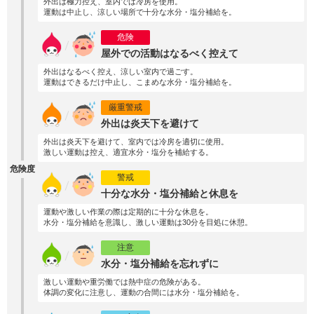
外出は極力控え、室内では冷房を使用。
運動は中止し、涼しい場所で十分な水分・塩分補給を。
危険
屋外での活動はなるべく控えて
外出はなるべく控え、涼しい室内で過ごす。
運動はできるだけ中止し、こまめな水分・塩分補給を。
厳重警戒
外出は炎天下を避けて
外出は炎天下を避けて、室内では冷房を適切に使用。
激しい運動は控え、適宜水分・塩分を補給する。
危険度
警戒
十分な水分・塩分補給と休息を
運動や激しい作業の際は定期的に十分な休息を。
水分・塩分補給を意識し、激しい運動は30分を目処に休憩。
注意
水分・塩分補給を忘れずに
激しい運動や重労働では熱中症の危険がある。
体調の変化に注意し、運動の合間には水分・塩分補給を。