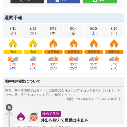
週間予報
8/11
8/12
8/13
8/14
8/15
8/16
（
火
）
（
水
）
（
木
）
（
金
）
（
土
）
（
日
）
警戒
警戒
厳重警戒
厳重警戒
厳重警戒
厳重警戒
33℃
31℃
33℃
35℃
35℃
34℃
24℃
23℃
24℃
25℃
25℃
26℃
熱中症指数について
高
極めて危険
外出を控えて運動は中止を