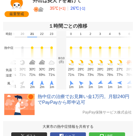
外出は炎天下を避けて
35℃
26℃
[+1]
[-1]
厳重警戒
１時間ごとの推移
18
時刻
19
20
21
22
23
0
1
2
3
4
5
6
熱中症
8/10
(月)
31
30
30
30
30
29
29
28
28
28
28
27
28
℃
℃
℃
℃
℃
℃
℃
℃
℃
℃
℃
℃
℃
気温
71
72
71
71
69
71
71
73
73
75
76
77
76
%
%
%
%
%
%
%
%
%
%
%
%
%
湿度
風
静穏
2
m
2
m
2
m
2
m
1
m
1
m
1
m
1
m
1
m
1
m
1
m
1
m
熱中症の治療でお見舞い金1万円。月額240円
でPayPayから即申込可
PayPay保険サービス株式会社
大東市の熱中症情報を共有する
ポスト
シェア
LINE