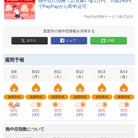
熱中症の治療でお見舞い金1万円。月額240円
でPayPayから即申込可
PayPay保険サービス株式会社
箕面市の熱中症情報を共有する
ポスト
シェア
LINE
週間予報
8/9
8/10
8/11
8/12
8/13
8/14
（
日
）
（
月
）
（
火
）
（
水
）
（
木
）
（
金
）
厳重警戒
厳重警戒
厳重警戒
厳重警戒
厳重警戒
厳重警戒
35℃
34℃
35℃
35℃
35℃
35℃
25℃
24℃
23℃
23℃
23℃
24℃
熱中症指数について