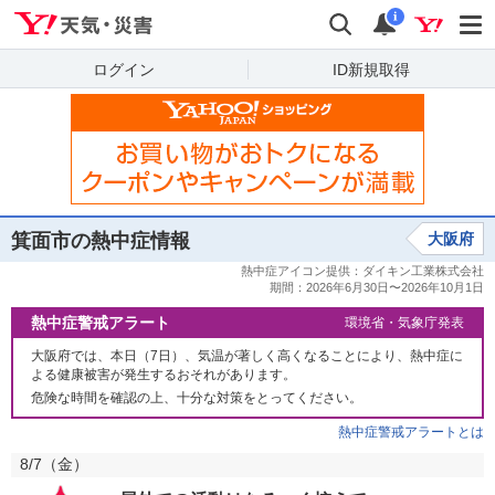
Yahoo!天気・災害
検索
通知
i
ログイン
ID新規取得
箕面市の熱中症情報
大阪府
熱中症警戒アラート
環境省・気象庁発表
大阪府では、本日（7日）、気温が著しく高くなることにより、熱中症に
よる健康被害が発生するおそれがあります。
危険な時間を確認の上、十分な対策をとってください。
熱中症警戒アラートとは
8/7（
金
）