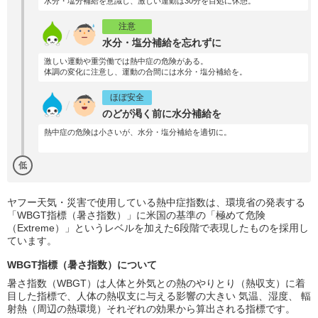
水分・塩分補給を意識し、激しい運動は30分を目処に休憩。
注意
水分・塩分補給を忘れずに
激しい運動や重労働では熱中症の危険がある。
体調の変化に注意し、運動の合間には水分・塩分補給を。
ほぼ安全
のどが渇く前に水分補給を
熱中症の危険は小さいが、水分・塩分補給を適切に。
低
ヤフー天気・災害で使用している熱中症指数は、環境省の発表する
「WBGT指標（暑さ指数）」に米国の基準の「極めて危険
（Extreme）」というレベルを加えた6段階で表現したものを採用し
ています。
WBGT指標（暑さ指数）について
暑さ指数（WBGT）は人体と外気との熱のやりとり（熱収支）に着
目した指標で、人体の熱収支に与える影響の大きい 気温、湿度、 輻
射熱（周辺の熱環境）それぞれの効果から算出される指標です。