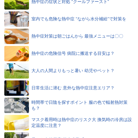
熱中症の症状と対処 “クールファースト”
室内でも危険な熱中症 “ながら水分補給”で対策を
熱中症対策は朝ごはんから 最強メニューは〇〇
熱中症の危険信号 病院に搬送する目安は？
大人の人間よりもっと暑い 幼児やペット？
日常生活に潜む 意外な熱中症注意エリア？
時間帯で日陰を探すポイント 服の色で輻射熱対策
も？
マスク着用時は熱中症のリスク大 換気時の冷房は設
定温度に注意？