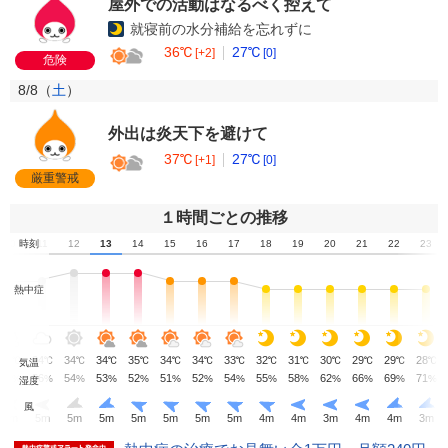
屋外での活動はなるべく控えて
就寝前の水分補給を忘れずに
36℃
27℃
[+2]
[0]
危険
8/8（
土
）
外出は炎天下を避けて
37℃
27℃
[+1]
[0]
厳重警戒
１時間ごとの推移
10
時刻
11
12
13
14
15
16
17
18
19
20
21
22
23
熱中症
33
34
34
34
35
34
34
33
32
31
30
29
29
28
℃
℃
℃
℃
℃
℃
℃
℃
℃
℃
℃
℃
℃
℃
気温
58
56
54
53
52
51
52
54
55
58
62
66
69
71
%
%
%
%
%
%
%
%
%
%
%
%
%
%
湿度
風
5
m
5
m
5
m
5
m
5
m
5
m
5
m
5
m
4
m
4
m
3
m
4
m
4
m
3
m