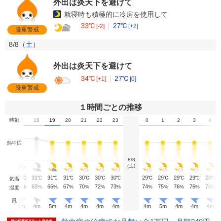
外出は炎天下を避けて
就寝時も積極的に冷房を使用して
33℃
27℃
[-2]
[+2]
厳重警戒
8/8（
土
）
外出は炎天下を避けて
34℃
27℃
[+1]
[0]
厳重警戒
１時間ごとの推移
16
時刻
17
18
19
20
21
22
23
0
1
2
3
4
熱中症
8/8
(土)
33
32
31
31
31
30
30
30
29
29
29
29
28
℃
℃
℃
℃
℃
℃
℃
℃
℃
℃
℃
℃
℃
気温
63
64
65
65
67
70
72
73
74
75
76
76
76
%
%
%
%
%
%
%
%
%
%
%
%
%
湿度
風
4
m
4
m
4
m
5
m
4
m
4
m
4
m
4
m
4
m
5
m
4
m
4
m
4
m