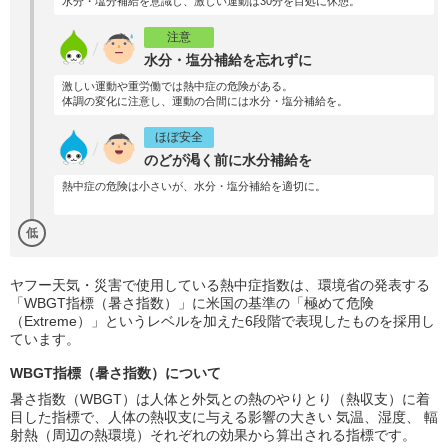
水分・塩分補給を意識し、激しい運動は30分を目処に休憩。
注意
水分・塩分補給を忘れずに
激しい運動や重労働では熱中症の危険がある。
体調の変化に注意し、運動の合間には水分・塩分補給を。
ほぼ安全
のどが渇く前に水分補給を
熱中症の危険は小さいが、水分・塩分補給を適切に。
低
ヤフー天気・災害で使用している熱中症指数は、環境省の発表する
「WBGT指標（暑さ指数）」に米国の基準の「極めて危険
（Extreme）」というレベルを加えた6段階で表現したものを採用し
ています。
WBGT指標（暑さ指数）について
暑さ指数（WBGT）は人体と外気との熱のやりとり（熱収支）に着
目した指標で、人体の熱収支に与える影響の大きい 気温、湿度、 輻
射熱（周辺の熱環境）それぞれの効果から算出される指標です。