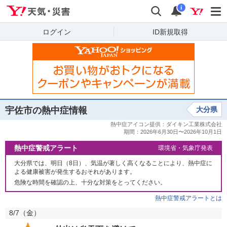
Yahoo!天気・災害
検索
通知
i
ログイン
ID新規取得
宇佐市の熱中症情報
大分県
熱中症警戒アラート
環境省・気象庁発表
大分県では、明日（8日）、気温が著しく高くなることにより、熱中症に
よる健康被害が発生するおそれがあります。
危険な時間を確認の上、十分な対策をとってください。
熱中症警戒アラートとは
8/7（
金
）