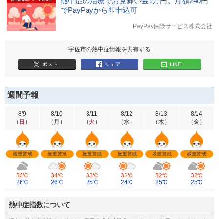
熱中症の治療でお見舞い金1万円。月額240円
でPayPayから即申込可
PayPay保険サービス株式会社
宇佐市の熱中症情報を共有する
ポスト
シェア
LINE
週間予報
8/9
8/10
8/11
8/12
8/13
8/14
（
日
）
（
月
）
（
火
）
（
水
）
（
木
）
（
金
）
厳重警戒
厳重警戒
厳重警戒
厳重警戒
厳重警戒
厳重警戒
33℃
34℃
33℃
33℃
32℃
32℃
26℃
26℃
25℃
24℃
25℃
25℃
熱中症指数について