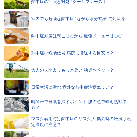
熱中症の症状と対処 “クールファースト”
室内でも危険な熱中症 “ながら水分補給”で対策を
熱中症対策は朝ごはんから 最強メニューは〇〇
熱中症の危険信号 病院に搬送する目安は？
大人の人間よりもっと暑い 幼児やペット？
日常生活に潜む 意外な熱中症注意エリア？
時間帯で日陰を探すポイント 服の色で輻射熱対策
も？
マスク着用時は熱中症のリスク大 換気時の冷房は設
定温度に注意？