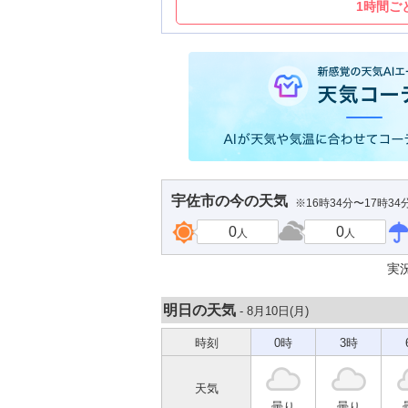
1時間ご
宇佐市
の今の天気
※16時34分〜17時3
0
0
人
人
実
明日の天気
- 8月10日(
月
)
時刻
0時
3時
天気
曇り
曇り