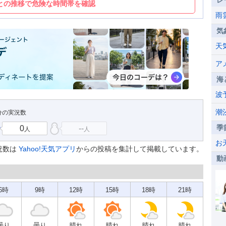
レ
との推移で危険な時間帯を確認
雨
気
天
ア
海
波
潮
4分の実況数
季
0
--
人
人
お
況数は
Yahoo!天気アプリ
からの投稿を集計して掲載しています。
動
6時
9時
12時
15時
18時
21時
曇り
曇り
晴れ
晴れ
晴れ
晴れ