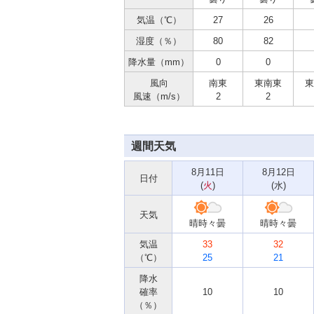
気温（℃）
27
26
湿度（％）
80
82
降水量（mm）
0
0
風向
南東
東南東
東
風速（m/s）
2
2
週間天気
8月11日
8月12日
日付
(
火
)
(
水
)
天気
晴時々曇
晴時々曇
気温
33
32
（℃）
25
21
降水
確率
10
10
（％）