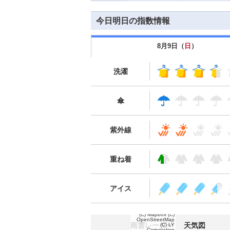
今日明日の指数情報
8月9日（
日
）
洗濯
傘
紫外線
重ね着
アイス
(C) Mapbox
(C)
OpenStreetMap
雨雲レーダー
天気図
(C) LY
Corporation