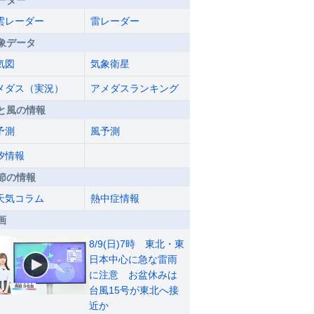
ーダー
雲レーダー
雷レーダー
象データ
気図
気象衛星
メダス（実況）
アメダスランキング
と風の情報
予測
風予測
汐情報
節の情報
天気コラム
熱中症情報
画
8/9(日)7時 東北・東
日本中心に急な雷雨
に注意 お盆休みは
台風15号が東北へ接
近か