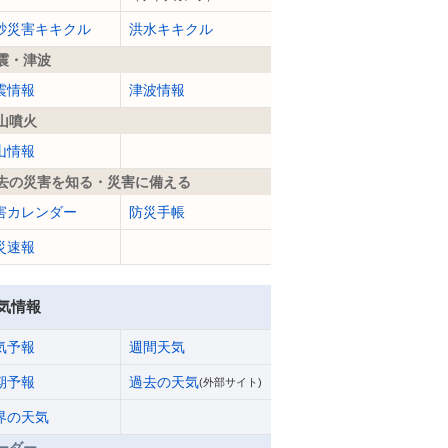
砂災害キキクル
洪水キキクル
震・津波
震情報
津波情報
山噴火
山情報
去の災害を知る・災害に備える
害カレンダー
防災手帳
災速報
気情報
気予報
週間天気
期予報
過去の天気
(外部サイト)
界の天気