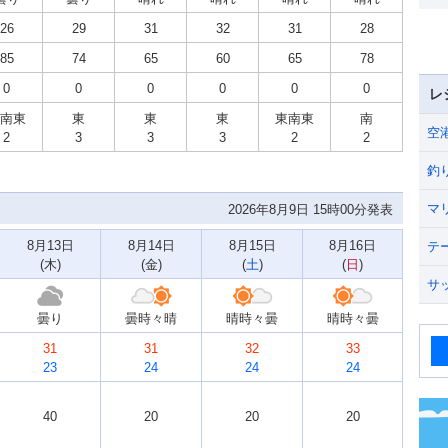
26
29
31
32
31
28
85
74
65
60
65
78
0
0
0
0
0
0
レ
南東
東
東
東
東南東
南
空
2
3
3
3
2
2
釣
マ
2026年8月9日 15時00分発表
8月13日
8月14日
8月15日
8月16日
テ
(
木
)
(
金
)
(
土
)
(
日
)
サ
曇り
曇時々晴
晴時々曇
晴時々曇
31
31
32
33
23
24
24
24
40
20
20
20