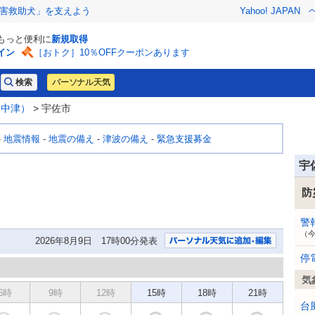
害救助犬」を支えよう
Yahoo! JAPAN
でもっと便利に
新規取得
イン
［おトク］10％OFFクーポンあります
パーソナル天気
（中津）
> 宇佐市
-
地震情報
-
地震の備え
-
津波の備え
-
緊急支援募金
宇
防
警
（
2026年8月9日 17時00分発表
停
気
6時
9時
12時
15時
18時
21時
台