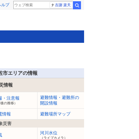
ヘルプ
古謝 楽天
検索
佐市エリアの情報
災情報
避難情報・避難所の
報・注意報
開設情報
今後の推移）
電情報
避難場所マップ
象災害
河川水位
風
（ライブカメラ）