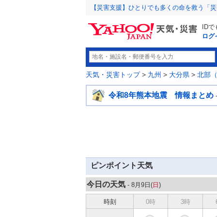
【災害支援】ひとりでも多くの命を救う「災
ID
ログ
天気・災害トップ
>
九州
>
大分県
>
北部
令和8年熊本地震 情報まとめ
ピンポイント天気
今日の天気
- 8月9日(
日
)
時刻
0時
3時