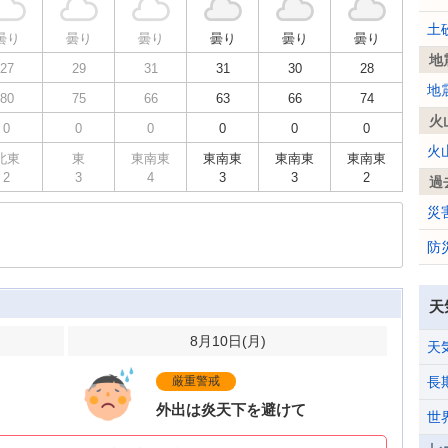
土
曇り
曇り
曇り
曇り
曇り
曇り
地
27
29
31
31
30
28
地
80
75
66
63
66
74
火
0
0
0
0
0
0
火
北東
東
東南東
東南東
東南東
東南東
2
3
4
3
3
2
過
災
防
天
8月10日(
月
)
天
厳重警戒
長
外出は炎天下を避けて
世