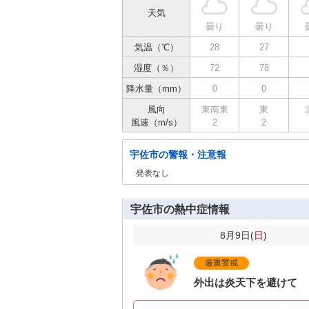
天気
曇り
曇り
気温（℃）
28
27
湿度（％）
72
78
降水量（mm）
0
0
風向
東南東
東
風速（m/s）
2
2
宇佐市の警報・注意報
発表なし
宇佐市の熱中症情報
8月9日(
日
)
厳重警戒
外出は炎天下を避けて