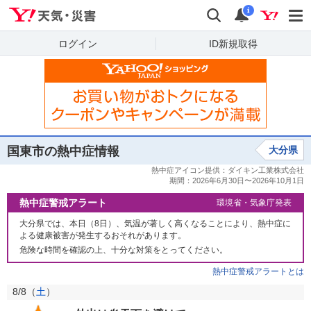
Yahoo!天気・災害
検索
通知
i
ログイン
ID新規取得
国東市の熱中症情報
大分県
熱中症警戒アラート
環境省・気象庁発表
大分県では、本日（8日）、気温が著しく高くなることにより、熱中症に
よる健康被害が発生するおそれがあります。
危険な時間を確認の上、十分な対策をとってください。
熱中症警戒アラートとは
8/8（
土
）