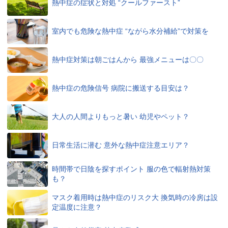
熱中症の症状と対処 “クールファースト”
室内でも危険な熱中症 “ながら水分補給”で対策を
熱中症対策は朝ごはんから 最強メニューは〇〇
熱中症の危険信号 病院に搬送する目安は？
大人の人間よりもっと暑い 幼児やペット？
日常生活に潜む 意外な熱中症注意エリア？
時間帯で日陰を探すポイント 服の色で輻射熱対策
も？
マスク着用時は熱中症のリスク大 換気時の冷房は設
定温度に注意？