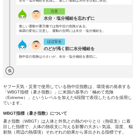
水分・塩分補給を意識し、激しい運動は30分を目処に休憩。
注意
水分・塩分補給を忘れずに
激しい運動や重労働では熱中症の危険がある。
体調の変化に注意し、運動の合間には水分・塩分補給を。
ほぼ安全
のどが渇く前に水分補給を
熱中症の危険は小さいが、水分・塩分補給を適切に。
低
ヤフー天気・災害で使用している熱中症指数は、環境省の発表する
「WBGT指標（暑さ指数）」に米国の基準の「極めて危険
（Extreme）」というレベルを加えた6段階で表現したものを採用し
ています。
WBGT指標（暑さ指数）について
暑さ指数（WBGT）は人体と外気との熱のやりとり（熱収支）に着
目した指標で、人体の熱収支に与える影響の大きい 気温、湿度、 輻
射熱（周辺の熱環境）それぞれの効果から算出される指標です。