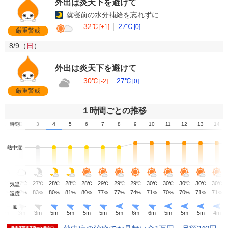
外出は炎天下を避けて
就寝前の水分補給を忘れずに
32℃
27℃
[+1]
[0]
厳重警戒
8/9（
日
）
外出は炎天下を避けて
30℃
27℃
[-2]
[0]
厳重警戒
１時間ごとの推移
1
時刻
2
3
4
5
6
7
8
9
10
11
12
13
14
熱中症
27
27
27
28
28
28
29
29
29
30
30
30
30
30
℃
℃
℃
℃
℃
℃
℃
℃
℃
℃
℃
℃
℃
℃
気温
82
82
83
80
81
80
77
77
74
71
70
70
71
71
%
%
%
%
%
%
%
%
%
%
%
%
%
%
湿度
風
4
m
3
m
3
m
5
m
5
m
5
m
5
m
5
m
6
m
6
m
5
m
5
m
5
m
4
m