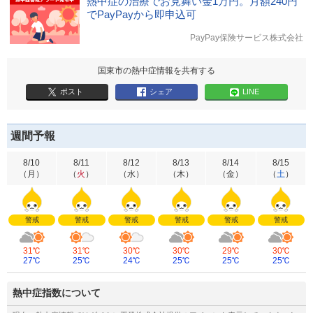
熱中症の治療でお見舞い金1万円。月額240円
でPayPayから即申込可
PayPay保険サービス株式会社
国東市の熱中症情報を共有する
ポスト
シェア
LINE
週間予報
8/10
8/11
8/12
8/13
8/14
8/15
（
月
）
（
火
）
（
水
）
（
木
）
（
金
）
（
土
）
警戒
警戒
警戒
警戒
警戒
警戒
31℃
31℃
30℃
30℃
29℃
30℃
27℃
25℃
24℃
25℃
25℃
25℃
熱中症指数について