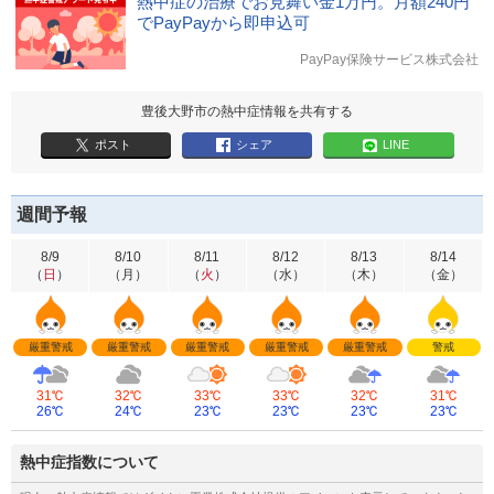
熱中症の治療でお見舞い金1万円。月額240円
でPayPayから即申込可
PayPay保険サービス株式会社
豊後大野市の熱中症情報を共有する
ポスト
シェア
LINE
週間予報
8/9
8/10
8/11
8/12
8/13
8/14
（
日
）
（
月
）
（
火
）
（
水
）
（
木
）
（
金
）
厳重警戒
厳重警戒
厳重警戒
厳重警戒
厳重警戒
警戒
31℃
32℃
33℃
33℃
32℃
31℃
26℃
24℃
23℃
23℃
23℃
23℃
熱中症指数について