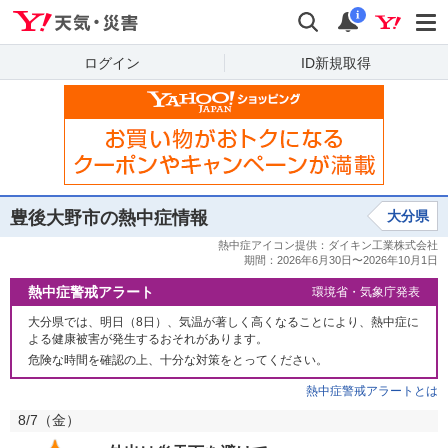
Yahoo!天気・災害
検索
通知
i
ログイン
ID新規取得
豊後大野市の熱中症情報
大分県
熱中症警戒アラート
環境省・気象庁発表
大分県では、明日（8日）、気温が著しく高くなることにより、熱中症に
よる健康被害が発生するおそれがあります。
危険な時間を確認の上、十分な対策をとってください。
熱中症警戒アラートとは
8/7（
金
）