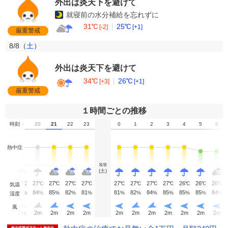
外出は炎天下を避けて
就寝前の水分補給を忘れずに
31℃
25℃
[-2]
[+1]
厳重警戒
8/8（
土
）
外出は炎天下を避けて
34℃
26℃
[+3]
[+1]
厳重警戒
１時間ごとの推移
18
時刻
19
20
21
22
23
0
1
2
3
4
5
6
熱中症
8/8
(土)
28
27
27
27
27
27
27
27
27
27
26
26
26
℃
℃
℃
℃
℃
℃
℃
℃
℃
℃
℃
℃
℃
気温
81
84
84
85
82
81
81
82
84
85
85
85
84
%
%
%
%
%
%
%
%
%
%
%
%
%
湿度
風
2
m
2
m
2
m
2
m
2
m
2
m
2
m
2
m
2
m
2
m
2
m
2
m
2
m