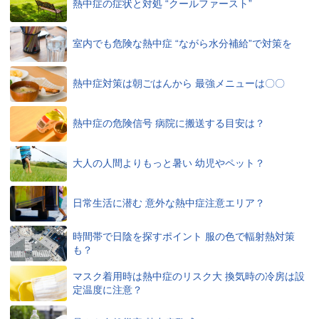
熱中症の症状と対処 “クールファースト”
室内でも危険な熱中症 “ながら水分補給”で対策を
熱中症対策は朝ごはんから 最強メニューは〇〇
熱中症の危険信号 病院に搬送する目安は？
大人の人間よりもっと暑い 幼児やペット？
日常生活に潜む 意外な熱中症注意エリア？
時間帯で日陰を探すポイント 服の色で輻射熱対策
も？
マスク着用時は熱中症のリスク大 換気時の冷房は設
定温度に注意？