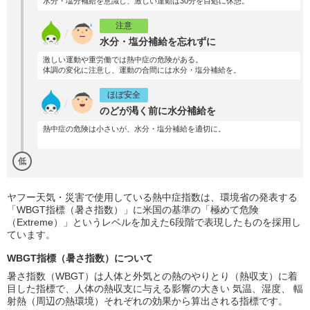
水分・塩分補給を意識し、激しい運動は30分を目処に休憩。
注意
水分・塩分補給を忘れずに
激しい運動や重労働では熱中症の危険がある。
体調の変化に注意し、運動の合間には水分・塩分補給を。
ほぼ安全
のどが渇く前に水分補給を
熱中症の危険は小さいが、水分・塩分補給を適切に。
低
ヤフー天気・災害で使用している熱中症指数は、環境省の発表する
「WBGT指標（暑さ指数）」に米国の基準の「極めて危険
（Extreme）」というレベルを加えた6段階で表現したものを採用し
ています。
WBGT指標（暑さ指数）について
暑さ指数（WBGT）は人体と外気との熱のやりとり（熱収支）に着
目した指標で、人体の熱収支に与える影響の大きい 気温、湿度、 輻
射熱（周辺の熱環境）それぞれの効果から算出される指標です。