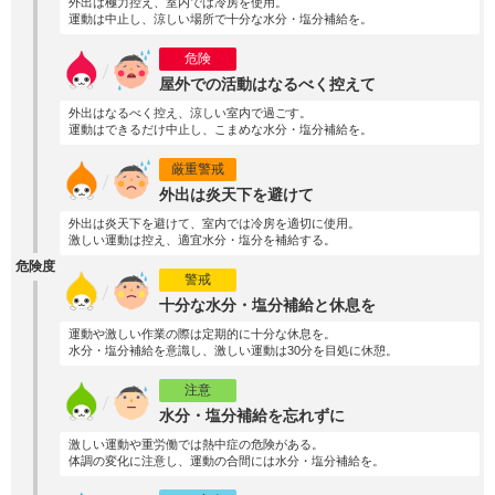
外出は極力控え、室内では冷房を使用。
運動は中止し、涼しい場所で十分な水分・塩分補給を。
危険
屋外での活動はなるべく控えて
外出はなるべく控え、涼しい室内で過ごす。
運動はできるだけ中止し、こまめな水分・塩分補給を。
厳重警戒
外出は炎天下を避けて
外出は炎天下を避けて、室内では冷房を適切に使用。
激しい運動は控え、適宜水分・塩分を補給する。
危険度
警戒
十分な水分・塩分補給と休息を
運動や激しい作業の際は定期的に十分な休息を。
水分・塩分補給を意識し、激しい運動は30分を目処に休憩。
注意
水分・塩分補給を忘れずに
激しい運動や重労働では熱中症の危険がある。
体調の変化に注意し、運動の合間には水分・塩分補給を。