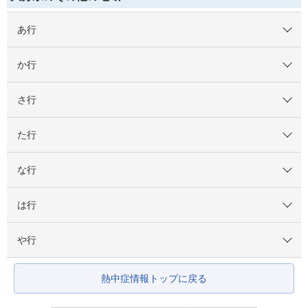
あ行
か行
さ行
た行
な行
は行
や行
熱中症情報トップに戻る