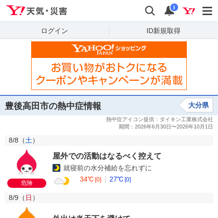
Yahoo!天気・災害
検索
通知
i
ログイン
ID新規取得
豊後高田市の熱中症情報
大分県
8/8（
土
）
屋外での活動はなるべく控えて
就寝前の水分補給を忘れずに
34℃
27℃
[0]
[0]
危険
8/9（
日
）