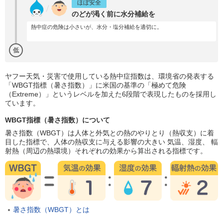
ほぼ安全
のどが渇く前に水分補給を
熱中症の危険は小さいが、水分・塩分補給を適切に。
低
ヤフー天気・災害で使用している熱中症指数は、環境省の発表する
「WBGT指標（暑さ指数）」に米国の基準の「極めて危険
（Extreme）」というレベルを加えた6段階で表現したものを採用し
ています。
WBGT指標（暑さ指数）について
暑さ指数（WBGT）は人体と外気との熱のやりとり（熱収支）に着
目した指標で、人体の熱収支に与える影響の大きい 気温、湿度、 輻
射熱（周辺の熱環境）それぞれの効果から算出される指標です。
暑さ指数（WBGT）とは