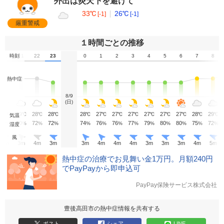
外出は炎天下を避けて
33℃
26℃
[-1]
[-1]
厳重警戒
１時間ごとの推移
20
時刻
21
22
23
0
1
2
3
4
5
6
7
8
熱中症
8/9
(日)
29
29
28
28
28
27
27
27
27
27
27
28
29
℃
℃
℃
℃
℃
℃
℃
℃
℃
℃
℃
℃
℃
気温
70
70
72
72
74
76
76
77
79
80
80
75
72
%
%
%
%
%
%
%
%
%
%
%
%
%
湿度
風
3
m
3
m
4
m
3
m
3
m
4
m
4
m
4
m
3
m
3
m
3
m
4
m
5
m
熱中症の治療でお見舞い金1万円。月額240円
でPayPayから即申込可
PayPay保険サービス株式会社
豊後高田市の熱中症情報を共有する
ポスト
シェア
LINE