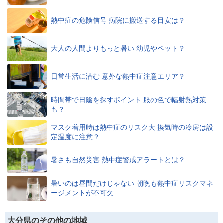
熱中症の危険信号 病院に搬送する目安は？
大人の人間よりもっと暑い 幼児やペット？
日常生活に潜む 意外な熱中症注意エリア？
時間帯で日陰を探すポイント 服の色で輻射熱対策
も？
マスク着用時は熱中症のリスク大 換気時の冷房は設
定温度に注意？
暑さも自然災害 熱中症警戒アラートとは？
暑いのは昼間だけじゃない 朝晩も熱中症リスクマネ
ージメントが不可欠
大分県のその他の地域