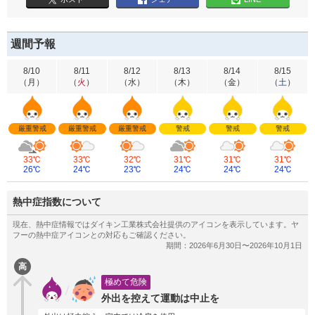
週間予報
8/10
8/11
8/12
8/13
8/14
8/15
（
月
）
（
火
）
（
水
）
（
木
）
（
金
）
（
土
）
厳重警戒
厳重警戒
厳重警戒
警戒
警戒
警戒
33℃
33℃
32℃
31℃
31℃
31℃
26℃
24℃
23℃
24℃
24℃
24℃
熱中症指数について
高
極めて危険
外出を控えて運動は中止を