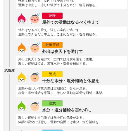
外出は極力控え、室内では冷房を使用。
運動は中止し、涼しい場所で十分な水分・塩分補給を。
危険
屋外での活動はなるべく控えて
外出はなるべく控え、涼しい室内で過ごす。
運動はできるだけ中止し、こまめな水分・塩分補給を。
厳重警戒
外出は炎天下を避けて
外出は炎天下を避けて、室内では冷房を適切に使用。
激しい運動は控え、適宜水分・塩分を補給する。
危険度
警戒
十分な水分・塩分補給と休息を
運動や激しい作業の際は定期的に十分な休息を。
水分・塩分補給を意識し、激しい運動は30分を目処に休憩。
注意
水分・塩分補給を忘れずに
激しい運動や重労働では熱中症の危険がある。
体調の変化に注意し、運動の合間には水分・塩分補給を。