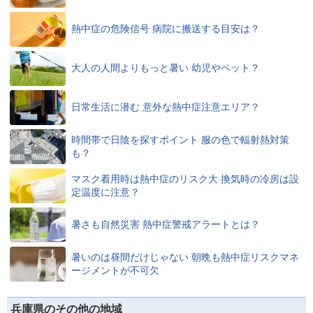
熱中症の危険信号 病院に搬送する目安は？
大人の人間よりもっと暑い 幼児やペット？
日常生活に潜む 意外な熱中症注意エリア？
時間帯で日陰を探すポイント 服の色で輻射熱対策
も？
マスク着用時は熱中症のリスク大 換気時の冷房は設
定温度に注意？
暑さも自然災害 熱中症警戒アラートとは？
暑いのは昼間だけじゃない 朝晩も熱中症リスクマネ
ージメントが不可欠
兵庫県のその他の地域