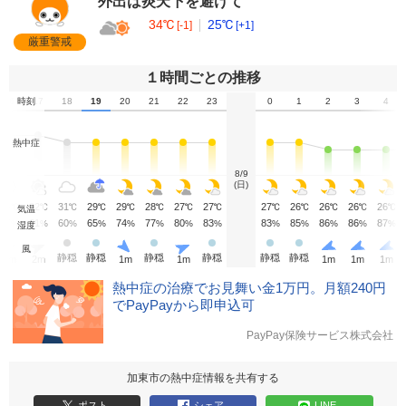
外出は炎天下を避けて
34℃
25℃
[-1]
[+1]
厳重警戒
１時間ごとの推移
16
時刻
17
18
19
20
21
22
23
0
1
2
3
4
熱中症
8/9
(日)
34
32
31
29
29
28
27
27
27
26
26
26
26
℃
℃
℃
℃
℃
℃
℃
℃
℃
℃
℃
℃
℃
気温
55
61
60
65
74
77
80
83
83
85
86
86
87
%
%
%
%
%
%
%
%
%
%
%
%
%
湿度
風
静穏
静穏
静穏
静穏
静穏
静穏
1
m
2
m
1
m
1
m
1
m
1
m
1
m
熱中症の治療でお見舞い金1万円。月額240円
でPayPayから即申込可
PayPay保険サービス株式会社
加東市の熱中症情報を共有する
ポスト
シェア
LINE