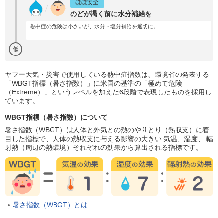
ほぼ安全
のどが渇く前に水分補給を
熱中症の危険は小さいが、水分・塩分補給を適切に。
低
ヤフー天気・災害で使用している熱中症指数は、環境省の発表する
「WBGT指標（暑さ指数）」に米国の基準の「極めて危険
（Extreme）」というレベルを加えた6段階で表現したものを採用し
ています。
WBGT指標（暑さ指数）について
暑さ指数（WBGT）は人体と外気との熱のやりとり（熱収支）に着
目した指標で、人体の熱収支に与える影響の大きい 気温、湿度、 輻
射熱（周辺の熱環境）それぞれの効果から算出される指標です。
暑さ指数（WBGT）とは