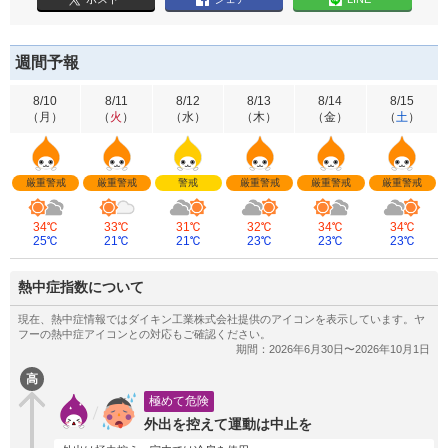
週間予報
8/10
8/11
8/12
8/13
8/14
8/15
（
月
）
（
火
）
（
水
）
（
木
）
（
金
）
（
土
）
厳重警戒
厳重警戒
警戒
厳重警戒
厳重警戒
厳重警戒
34℃
33℃
31℃
32℃
34℃
34℃
25℃
21℃
21℃
23℃
23℃
23℃
熱中症指数について
高
極めて危険
外出を控えて運動は中止を