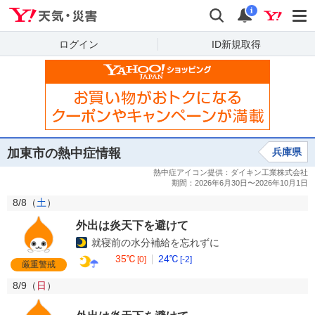
Yahoo!天気・災害
検索
通知
i
ログイン
ID新規取得
加東市の熱中症情報
兵庫県
8/8（
土
）
外出は炎天下を避けて
就寝前の水分補給を忘れずに
35℃
24℃
[0]
[-2]
厳重警戒
8/9（
日
）