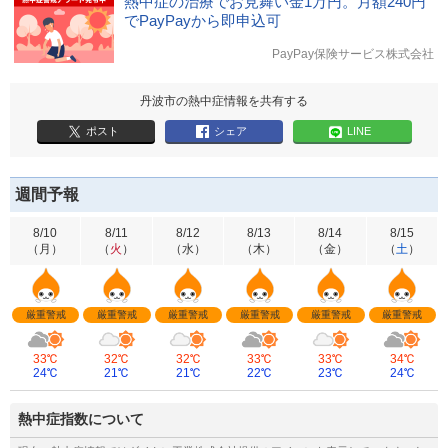
熱中症の治療でお見舞い金1万円。月額240円
でPayPayから即申込可
PayPay保険サービス株式会社
丹波市の熱中症情報を共有する
ポスト
シェア
LINE
週間予報
8/10
8/11
8/12
8/13
8/14
8/15
（
月
）
（
火
）
（
水
）
（
木
）
（
金
）
（
土
）
厳重警戒
厳重警戒
厳重警戒
厳重警戒
厳重警戒
厳重警戒
33℃
32℃
32℃
33℃
33℃
34℃
24℃
21℃
21℃
22℃
23℃
24℃
熱中症指数について