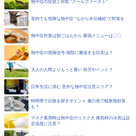
熱中症の症状と対処 “クールファースト”
室内でも危険な熱中症 “ながら水分補給”で対策を
熱中症対策は朝ごはんから 最強メニューは〇〇
熱中症の危険信号 病院に搬送する目安は？
大人の人間よりもっと暑い 幼児やペット？
日常生活に潜む 意外な熱中症注意エリア？
時間帯で日陰を探すポイント 服の色で輻射熱対策
も？
マスク着用時は熱中症のリスク大 換気時の冷房は設
定温度に注意？