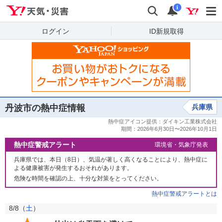
Yahoo!天気・災害
検索
通知
i
ログイン
ID新規取得
丹波市の熱中症情報
兵庫県
熱中症警戒アラート
環境省・気象庁発表
兵庫県では、本日（8日）、気温が著しく高くなることにより、熱中症に
よる健康被害が発生するおそれがあります。
危険な時間を確認の上、十分な対策をとってください。
熱中症警戒アラートとは
8/8（
土
）