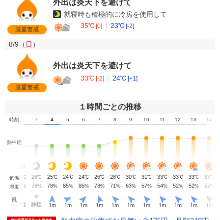
外出は炎天下を避けて
就寝時も積極的に冷房を使用して
35℃
23℃
[0]
[-2]
厳重警戒
8/9（
日
）
外出は炎天下を避けて
33℃
24℃
[-2]
[+1]
厳重警戒
１時間ごとの推移
1
時刻
2
3
4
5
6
7
8
9
10
11
12
13
14
熱中症
27
26
26
25
24
24
26
28
30
31
33
33
33
33
℃
℃
℃
℃
℃
℃
℃
℃
℃
℃
℃
℃
℃
℃
気温
73
75
76
78
85
85
78
71
63
57
54
52
52
52
%
%
%
%
%
%
%
%
%
%
%
%
%
%
湿度
風
静穏
静穏
2
m
1
m
1
m
1
m
1
m
1
m
1
m
1
m
1
m
1
m
1
m
1
m