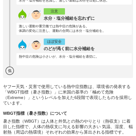
水分・塩分補給を意識し、激しい運動は30分を目処に休憩。
注意
水分・塩分補給を忘れずに
激しい運動や重労働では熱中症の危険がある。
体調の変化に注意し、運動の合間には水分・塩分補給を。
ほぼ安全
のどが渇く前に水分補給を
熱中症の危険は小さいが、水分・塩分補給を適切に。
低
ヤフー天気・災害で使用している熱中症指数は、環境省の発表する
「WBGT指標（暑さ指数）」に米国の基準の「極めて危険
（Extreme）」というレベルを加えた6段階で表現したものを採用し
ています。
WBGT指標（暑さ指数）について
暑さ指数（WBGT）は人体と外気との熱のやりとり（熱収支）に着
目した指標で、人体の熱収支に与える影響の大きい 気温、湿度、 輻
射熱（周辺の熱環境）それぞれの効果から算出される指標です。