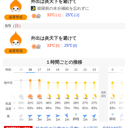
外出は炎天下を避けて
就寝前の水分補給を忘れずに
33℃
25℃
[-1]
[-2]
厳重警戒
8/9（
日
）
外出は炎天下を避けて
33℃
25℃
[0]
[0]
厳重警戒
１時間ごとの推移
13
時刻
14
15
16
17
18
19
20
21
22
23
0
1
熱中症
8/9
(日)
33
33
33
31
31
30
29
29
28
27
27
27
26
℃
℃
℃
℃
℃
℃
℃
℃
℃
℃
℃
℃
℃
気温
55
56
56
63
64
66
70
75
79
81
83
83
85
%
%
%
%
%
%
%
%
%
%
%
%
%
湿度
風
静穏
静穏
2
m
2
m
3
m
3
m
3
m
2
m
1
m
1
m
1
m
1
m
1
m