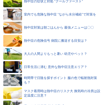
熱中症の症状と対処 “クールファースト”
室内でも危険な熱中症 “ながら水分補給”で対策を
熱中症対策は朝ごはんから 最強メニューは〇〇
熱中症の危険信号 病院に搬送する目安は？
大人の人間よりもっと暑い 幼児やペット？
日常生活に潜む 意外な熱中症注意エリア？
時間帯で日陰を探すポイント 服の色で輻射熱対策
も？
マスク着用時は熱中症のリスク大 換気時の冷房は設
定温度に注意？