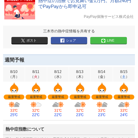
熱中症の治療でお見舞い金1万円。月額240円
でPayPayから即申込可
PayPay保険サービス株式会社
三木市の熱中症情報を共有する
ポスト
シェア
LINE
週間予報
8/10
8/11
8/12
8/13
8/14
8/15
（
月
）
（
火
）
（
水
）
（
木
）
（
金
）
（
土
）
厳重警戒
厳重警戒
厳重警戒
厳重警戒
厳重警戒
厳重警戒
33℃
32℃
31℃
32℃
33℃
33℃
25℃
22℃
22℃
23℃
23℃
24℃
熱中症指数について