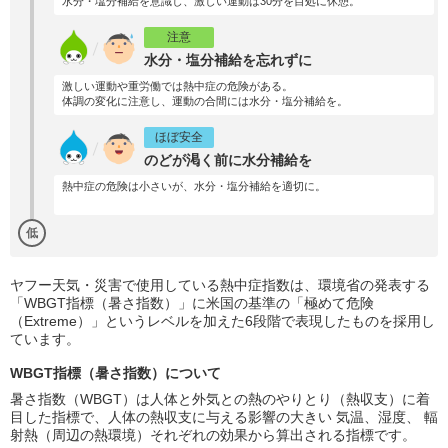
水分・塩分補給を意識し、激しい運動は30分を目処に休憩。
注意
水分・塩分補給を忘れずに
激しい運動や重労働では熱中症の危険がある。
体調の変化に注意し、運動の合間には水分・塩分補給を。
ほぼ安全
のどが渇く前に水分補給を
熱中症の危険は小さいが、水分・塩分補給を適切に。
低
ヤフー天気・災害で使用している熱中症指数は、環境省の発表する
「WBGT指標（暑さ指数）」に米国の基準の「極めて危険
（Extreme）」というレベルを加えた6段階で表現したものを採用し
ています。
WBGT指標（暑さ指数）について
暑さ指数（WBGT）は人体と外気との熱のやりとり（熱収支）に着
目した指標で、人体の熱収支に与える影響の大きい 気温、湿度、 輻
射熱（周辺の熱環境）それぞれの効果から算出される指標です。