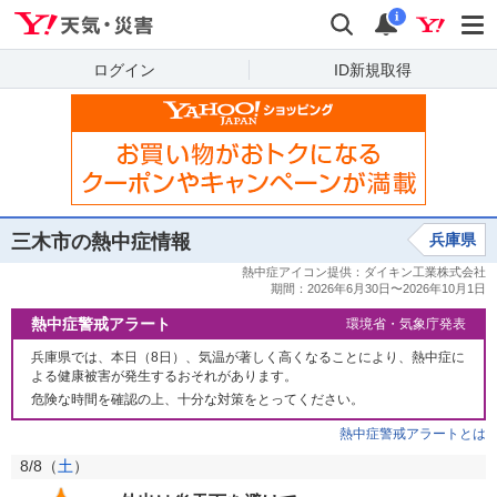
Yahoo!天気・災害
検索
通知
i
ログイン
ID新規取得
三木市の熱中症情報
兵庫県
熱中症警戒アラート
環境省・気象庁発表
兵庫県では、本日（8日）、気温が著しく高くなることにより、熱中症に
よる健康被害が発生するおそれがあります。
危険な時間を確認の上、十分な対策をとってください。
熱中症警戒アラートとは
8/8（
土
）