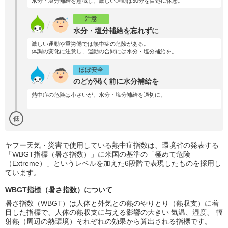
水分・塩分補給を意識し、激しい運動は30分を目処に休憩。
注意
水分・塩分補給を忘れずに
激しい運動や重労働では熱中症の危険がある。
体調の変化に注意し、運動の合間には水分・塩分補給を。
ほぼ安全
のどが渇く前に水分補給を
熱中症の危険は小さいが、水分・塩分補給を適切に。
低
ヤフー天気・災害で使用している熱中症指数は、環境省の発表する
「WBGT指標（暑さ指数）」に米国の基準の「極めて危険
（Extreme）」というレベルを加えた6段階で表現したものを採用し
ています。
WBGT指標（暑さ指数）について
暑さ指数（WBGT）は人体と外気との熱のやりとり（熱収支）に着
目した指標で、人体の熱収支に与える影響の大きい 気温、湿度、 輻
射熱（周辺の熱環境）それぞれの効果から算出される指標です。