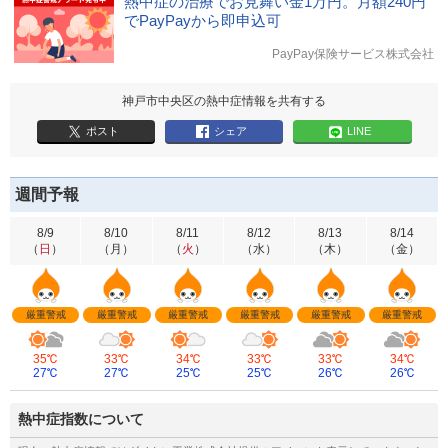
熱中症の治療でお見舞い金1万円。月額240円
でPayPayから即申込可
PayPay保険サービス株式会社
神戸市中央区の熱中症情報を共有する
ポスト
シェア
LINE
週間予報
8/9
8/10
8/11
8/12
8/13
8/14
（
日
）
（
月
）
（
火
）
（
水
）
（
木
）
（
金
）
厳重警戒
厳重警戒
厳重警戒
厳重警戒
厳重警戒
厳重警戒
35℃
33℃
34℃
33℃
33℃
34℃
27℃
27℃
25℃
25℃
26℃
26℃
熱中症指数について