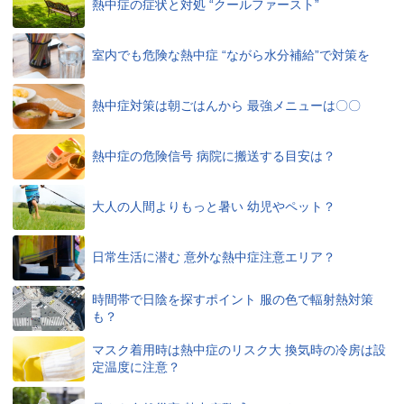
熱中症の症状と対処 “クールファースト”
室内でも危険な熱中症 “ながら水分補給”で対策を
熱中症対策は朝ごはんから 最強メニューは〇〇
熱中症の危険信号 病院に搬送する目安は？
大人の人間よりもっと暑い 幼児やペット？
日常生活に潜む 意外な熱中症注意エリア？
時間帯で日陰を探すポイント 服の色で輻射熱対策
も？
マスク着用時は熱中症のリスク大 換気時の冷房は設
定温度に注意？