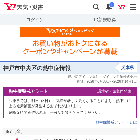
Yahoo!天気・災害
検索
通知
i
ログイン
ID新規取得
神戸市中央区の熱中症情報
兵庫県
熱中症警戒アラート
環境省・気象庁発表
兵庫県では、明日（8日）、気温が著しく高くなることにより、熱中症に
よる健康被害が発生するおそれがあります。
危険な時間を確認の上、十分な対策をとってください。
熱中症警戒アラートとは
8/7（
金
）