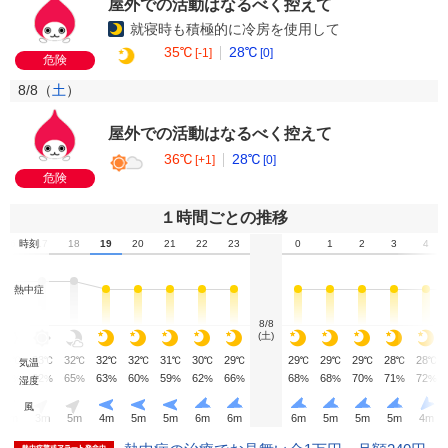
屋外での活動はなるべく控えて
就寝時も積極的に冷房を使用して
35℃
28℃
[-1]
[0]
危険
8/8（
土
）
屋外での活動はなるべく控えて
36℃
28℃
[+1]
[0]
危険
１時間ごとの推移
16
時刻
17
18
19
20
21
22
23
0
1
2
3
4
熱中症
8/8
(土)
34
33
32
32
32
31
30
29
29
29
29
28
28
℃
℃
℃
℃
℃
℃
℃
℃
℃
℃
℃
℃
℃
気温
58
62
65
63
60
59
62
66
68
68
70
71
72
%
%
%
%
%
%
%
%
%
%
%
%
%
湿度
風
4
m
3
m
5
m
4
m
5
m
5
m
6
m
6
m
6
m
5
m
5
m
5
m
4
m