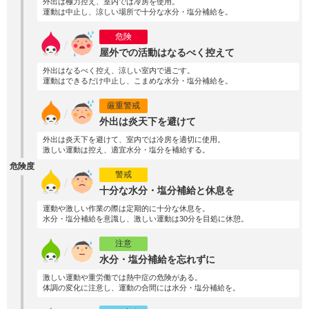
外出は極力控え、室内では冷房を使用。
運動は中止し、涼しい場所で十分な水分・塩分補給を。
危険
屋外での活動はなるべく控えて
外出はなるべく控え、涼しい室内で過ごす。
運動はできるだけ中止し、こまめな水分・塩分補給を。
厳重警戒
外出は炎天下を避けて
外出は炎天下を避けて、室内では冷房を適切に使用。
激しい運動は控え、適宜水分・塩分を補給する。
危険度
警戒
十分な水分・塩分補給と休息を
運動や激しい作業の際は定期的に十分な休息を。
水分・塩分補給を意識し、激しい運動は30分を目処に休憩。
注意
水分・塩分補給を忘れずに
激しい運動や重労働では熱中症の危険がある。
体調の変化に注意し、運動の合間には水分・塩分補給を。