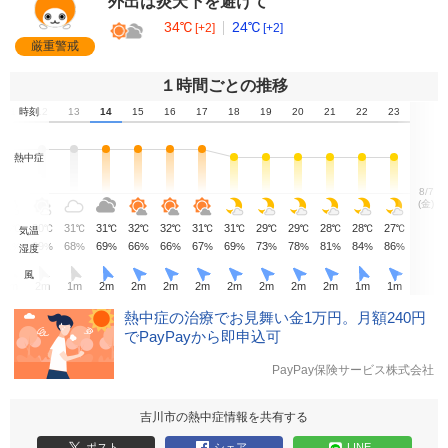
外出は炎天下を避けて
34℃
24℃
[+2]
[+2]
厳重警戒
１時間ごとの推移
11
時刻
12
13
14
15
16
17
18
19
20
21
22
23
熱中症
8/7
(金)
29
30
31
31
32
32
31
31
29
29
28
28
27
℃
℃
℃
℃
℃
℃
℃
℃
℃
℃
℃
℃
℃
気温
71
69
68
69
66
66
67
69
73
78
81
84
86
%
%
%
%
%
%
%
%
%
%
%
%
%
湿度
風
2
m
2
m
1
m
2
m
2
m
2
m
2
m
2
m
2
m
2
m
2
m
1
m
1
m
熱中症の治療でお見舞い金1万円。月額240円
でPayPayから即申込可
PayPay保険サービス株式会社
吉川市の熱中症情報を共有する
ポスト
シェア
LINE