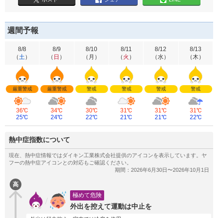
週間予報
8/8
8/9
8/10
8/11
8/12
8/13
（
土
）
（
日
）
（
月
）
（
火
）
（
水
）
（
木
）
厳重警戒
厳重警戒
警戒
警戒
警戒
警戒
36℃
34℃
30℃
31℃
31℃
31℃
25℃
24℃
22℃
21℃
21℃
22℃
熱中症指数について
高
極めて危険
外出を控えて運動は中止を