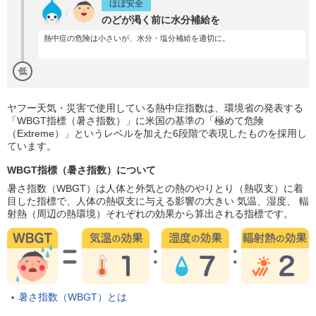
ほぼ安全
のどが渇く前に水分補給を
熱中症の危険は小さいが、水分・塩分補給を適切に。
低
ヤフー天気・災害で使用している熱中症指数は、環境省の発表する
「WBGT指標（暑さ指数）」に米国の基準の「極めて危険
（Extreme）」というレベルを加えた6段階で表現したものを採用し
ています。
WBGT指標（暑さ指数）について
暑さ指数（WBGT）は人体と外気との熱のやりとり（熱収支）に着
目した指標で、人体の熱収支に与える影響の大きい 気温、湿度、 輻
射熱（周辺の熱環境）それぞれの効果から算出される指標です。
暑さ指数（WBGT）とは