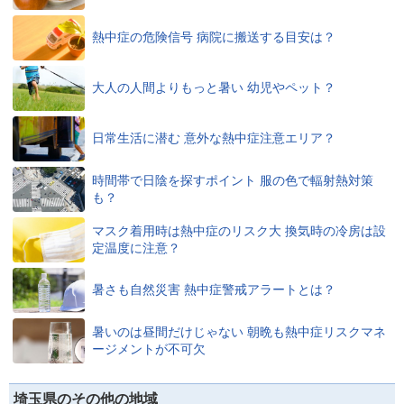
熱中症の危険信号 病院に搬送する目安は？
大人の人間よりもっと暑い 幼児やペット？
日常生活に潜む 意外な熱中症注意エリア？
時間帯で日陰を探すポイント 服の色で輻射熱対策
も？
マスク着用時は熱中症のリスク大 換気時の冷房は設
定温度に注意？
暑さも自然災害 熱中症警戒アラートとは？
暑いのは昼間だけじゃない 朝晩も熱中症リスクマネ
ージメントが不可欠
埼玉県のその他の地域