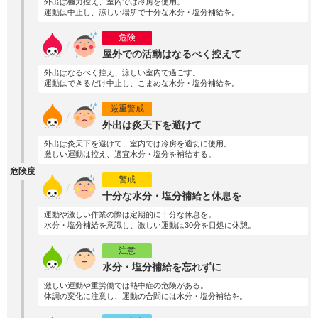
外出は極力控え、室内では冷房を使用。
運動は中止し、涼しい場所で十分な水分・塩分補給を。
危険
屋外での活動はなるべく控えて
外出はなるべく控え、涼しい室内で過ごす。
運動はできるだけ中止し、こまめな水分・塩分補給を。
厳重警戒
外出は炎天下を避けて
外出は炎天下を避けて、室内では冷房を適切に使用。
激しい運動は控え、適宜水分・塩分を補給する。
危険度
警戒
十分な水分・塩分補給と休息を
運動や激しい作業の際は定期的に十分な休息を。
水分・塩分補給を意識し、激しい運動は30分を目処に休憩。
注意
水分・塩分補給を忘れずに
激しい運動や重労働では熱中症の危険がある。
体調の変化に注意し、運動の合間には水分・塩分補給を。