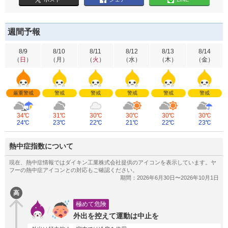
週間予報
8/9
8/10
8/11
8/12
8/13
8/14
（
日
）
（
月
）
（
火
）
（
水
）
（
木
）
（
金
）
厳重警戒
警戒
警戒
警戒
警戒
警戒
34℃
31℃
30℃
30℃
30℃
30℃
24℃
23℃
22℃
21℃
22℃
23℃
熱中症指数について
高
極めて危険
外出を控えて運動は中止を