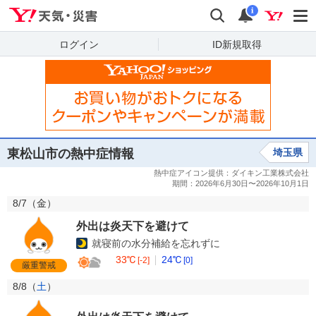
Yahoo!天気・災害
検索
通知
i
ログイン
ID新規取得
東松山市の熱中症情報
埼玉県
8/7（
金
）
外出は炎天下を避けて
就寝前の水分補給を忘れずに
33℃
24℃
[-2]
[0]
厳重警戒
8/8（
土
）