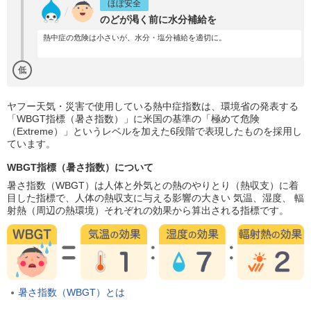
ほぼ安全
のどが渇く前に水分補給を
熱中症の危険は小さいが、水分・塩分補給を適切に。
低
ヤフー天気・災害で使用している熱中症指数は、環境省の発表する
「WBGT指標（暑さ指数）」に米国の基準の「極めて危険
（Extreme）」というレベルを加えた6段階で表現したものを採用し
ています。
WBGT指標（暑さ指数）について
暑さ指数（WBGT）は人体と外気との熱のやりとり（熱収支）に着
目した指標で、人体の熱収支に与える影響の大きい 気温、湿度、 輻
射熱（周辺の熱環境）それぞれの効果から算出される指標です。
暑さ指数（WBGT）とは