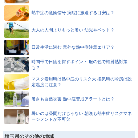
熱中症の危険信号 病院に搬送する目安は？
大人の人間よりもっと暑い 幼児やペット？
日常生活に潜む 意外な熱中症注意エリア？
時間帯で日陰を探すポイント 服の色で輻射熱対策
も？
マスク着用時は熱中症のリスク大 換気時の冷房は設
定温度に注意？
暑さも自然災害 熱中症警戒アラートとは？
暑いのは昼間だけじゃない 朝晩も熱中症リスクマネ
ージメントが不可欠
埼玉県のその他の地域