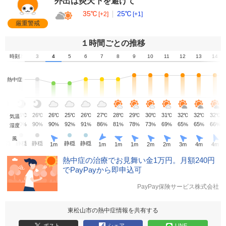
外出は炎天下を避けて
35℃
25℃
[+2]
[+1]
厳重警戒
１時間ごとの推移
1
時刻
2
3
4
5
6
7
8
9
10
11
12
13
14
熱中症
27
26
26
26
25
26
27
28
29
30
31
32
32
32
℃
℃
℃
℃
℃
℃
℃
℃
℃
℃
℃
℃
℃
℃
気温
87
90
90
90
92
91
86
81
78
73
69
65
65
66
%
%
%
%
%
%
%
%
%
%
%
%
%
%
湿度
風
静穏
静穏
静穏
静穏
静穏
1
m
1
m
1
m
1
m
2
m
2
m
3
m
4
m
4
m
熱中症の治療でお見舞い金1万円。月額240円
でPayPayから即申込可
PayPay保険サービス株式会社
東松山市の熱中症情報を共有する
ポスト
シェア
LINE