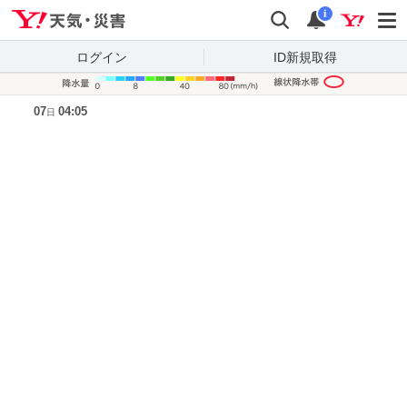
Yahoo!天気・災害
検索
通知
i
ログイン
ID新規取得
降水量凡
07
04:05
日