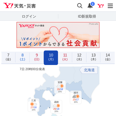
Yahoo!天気・災害
検索
通知
i
ログイン
ID新規取得
7
8
9
10
11
12
13
14
(金)
(土)
(日)
(月)
(火)
(水)
(木)
(金)
7日 20時00分発表
北海道
室蘭
26
/
18
20%
浦河
25
/
17
江差
函館
30%
27
/
18
26
/
18
10%
20%