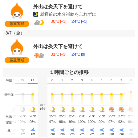
外出は炎天下を避けて
就寝前の水分補給を忘れずに
30℃
24℃
[+1]
[+1]
厳重警戒
8/7（
金
）
外出は炎天下を避けて
31℃
24℃
[+1]
[0]
厳重警戒
１時間ごとの推移
20
時刻
21
22
23
0
1
2
3
4
5
6
7
8
熱中症
8/7
(金)
27
27
26
26
25
25
25
25
25
25
25
27
27
℃
℃
℃
℃
℃
℃
℃
℃
℃
℃
℃
℃
℃
気温
87
90
94
95
97
98
99
100
100
99
97
92
90
%
%
%
%
%
%
%
%
%
%
%
%
%
湿度
風
2
m
2
m
1
m
1
m
2
m
2
m
2
m
2
m
2
m
2
m
2
m
2
m
2
m