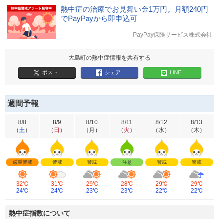
熱中症の治療でお見舞い金1万円。月額240円
でPayPayから即申込可
PayPay保険サービス株式会社
大島町の熱中症情報を共有する
ポスト
シェア
LINE
週間予報
8/8
8/9
8/10
8/11
8/12
8/13
（
土
）
（
日
）
（
月
）
（
火
）
（
水
）
（
木
）
厳重警戒
警戒
警戒
注意
警戒
警戒
32℃
31℃
29℃
28℃
29℃
29℃
24℃
24℃
23℃
23℃
22℃
22℃
熱中症指数について