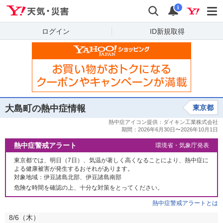
Yahoo!天気・災害
検索
通知
i
ログイン
ID新規取得
大島町の熱中症情報
東京都
熱中症警戒アラート
環境省・気象庁発表
東京都では、明日（7日）、気温が著しく高くなることにより、熱中症に
よる健康被害が発生するおそれがあります。
対象地域：伊豆諸島北部、伊豆諸島南部
危険な時間を確認の上、十分な対策をとってください。
熱中症警戒アラートとは
8/6（
木
）