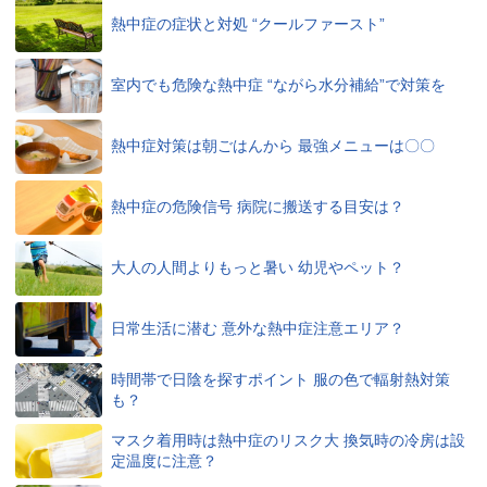
熱中症の症状と対処 “クールファースト”
室内でも危険な熱中症 “ながら水分補給”で対策を
熱中症対策は朝ごはんから 最強メニューは〇〇
熱中症の危険信号 病院に搬送する目安は？
大人の人間よりもっと暑い 幼児やペット？
日常生活に潜む 意外な熱中症注意エリア？
時間帯で日陰を探すポイント 服の色で輻射熱対策
も？
マスク着用時は熱中症のリスク大 換気時の冷房は設
定温度に注意？