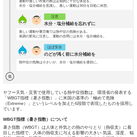
運動や激しい作業の際は定期的に十分な休息を。
水分・塩分補給を意識し、激しい運動は30分を目処に休憩。
注意
水分・塩分補給を忘れずに
激しい運動や重労働では熱中症の危険がある。
体調の変化に注意し、運動の合間には水分・塩分補給を。
ほぼ安全
のどが渇く前に水分補給を
熱中症の危険は小さいが、水分・塩分補給を適切に。
低
ヤフー天気・災害で使用している熱中症指数は、環境省の発表する
「WBGT指標（暑さ指数）」に米国の基準の「極めて危険
（Extreme）」というレベルを加えた6段階で表現したものを採用し
ています。
WBGT指標（暑さ指数）について
暑さ指数（WBGT）は人体と外気との熱のやりとり（熱収支）に着
目した指標で、人体の熱収支に与える影響の大きい 気温、湿度、 輻