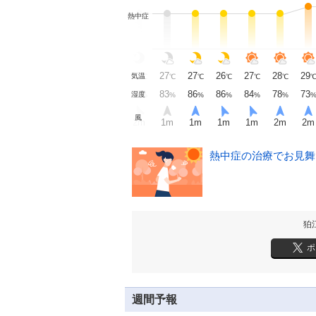
熱中症
28
28
27
27
27
26
27
28
29
気温
℃
℃
℃
℃
℃
℃
℃
℃
82
83
83
83
86
86
84
78
73
湿度
%
%
%
%
%
%
%
%
風
2
m
2
m
2
m
1
m
1
m
1
m
1
m
2
m
2
m
熱中症の治療でお見舞い
狛
ポ
週間予報