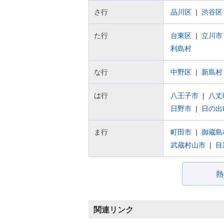
さ行
品川区
渋谷区
た行
台東区
立川市
利島村
な行
中野区
新島村
は行
八王子市
八丈
日野市
日の出
ま行
町田市
御蔵島
武蔵村山市
目
熱
関連リンク