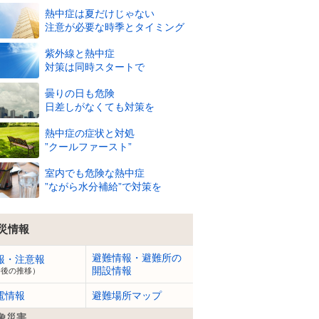
熱中症は夏だけじゃない
注意が必要な時季とタイミング
8/9
紫外線と熱中症
(日)
対策は同時スタートで
29
28
28
28
27
27
26
26
26
25
℃
℃
℃
℃
℃
℃
℃
℃
℃
℃
曇りの日も危険
71
74
76
76
78
80
83
84
85
86
%
%
%
%
%
%
%
%
%
%
日差しがなくても対策を
2
m
2
m
2
m
2
m
2
m
1
m
1
m
1
m
1
m
1
m
熱中症の症状と対処
”クールファースト”
室内でも危険な熱中症
”ながら水分補給”で対策を
災情報
避難情報・避難所の
報・注意報
開設情報
今後の推移）
電情報
避難場所マップ
象災害