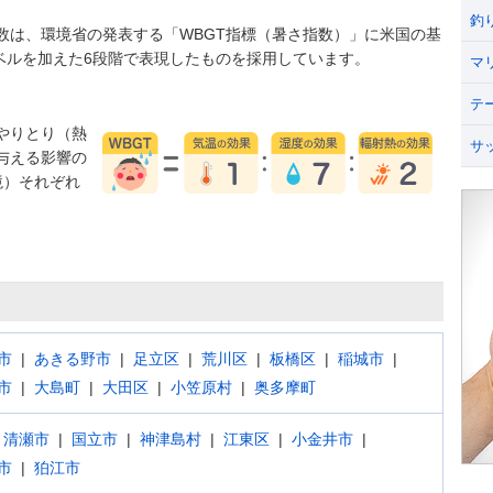
釣
数は、環境省の発表する「WBGT指標（暑さ指数）」に米国の基
うレベルを加えた6段階で表現したものを採用しています。
マ
テ
やりとり（熱
サ
与える影響の
境）それぞれ
市
あきる野市
足立区
荒川区
板橋区
稲城市
市
大島町
大田区
小笠原村
奥多摩町
清瀬市
国立市
神津島村
江東区
小金井市
市
狛江市