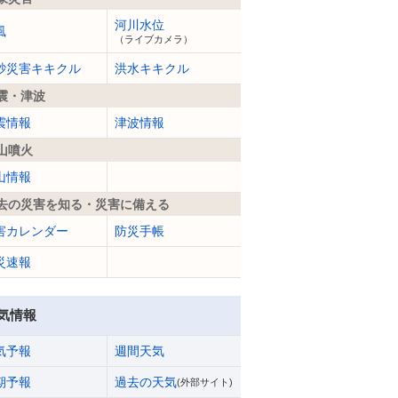
河川水位
風
（ライブカメラ）
砂災害キキクル
洪水キキクル
震・津波
震情報
津波情報
山噴火
山情報
去の災害を知る・災害に備える
害カレンダー
防災手帳
災速報
気情報
気予報
週間天気
期予報
過去の天気
(外部サイト)