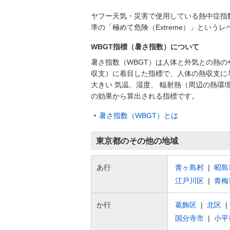
ヤフー天気・災害で使用している熱中症指
準の「極めて危険（Extreme）」とい
WBGT指標（暑さ指数）について
暑さ指数（WBGT）は人体と外気との熱の
収支）に着目した指標で、人体の熱収支に
大きい 気温、湿度、 輻射熱（周辺の熱環
の効果から算出される指標です。
暑さ指数（WBGT）とは
東京都のその他の地域
あ行
青ヶ島村
昭島
江戸川区
青梅
か行
葛飾区
北区
国分寺市
小平