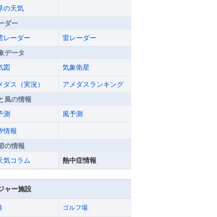
界の天気
ーダー
雲レーダー
雷レーダー
象データ
気図
気象衛星
メダス（実況）
アメダスランキング
と風の情報
予測
風予測
汐情報
節の情報
天気コラム
熱中症情報
ジャー施設
港
ゴルフ場