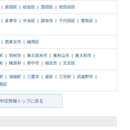
新宿区
杉並区
墨田区
世田谷区
多摩市
中央区
調布市
千代田区
豊島区
西東京市
練馬区
町
羽村市
東久留米市
東村山市
東大和市
町
檜原村
府中市
福生市
文京区
村
瑞穂町
三鷹市
港区
三宅村
武蔵野市
黒区
中症情報トップに戻る