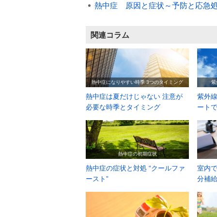
熱中症 原因と症状～予防と応急
関連コラム
熱中症になりやすい時季 3つのタイミング
紫
熱中症は夏だけじゃない 注意が
紫外線
必要な時季とタイミング
ート
熱中症の初期症状
熱中症の症状と対処 “クールファ
室内で
ースト”
分補給