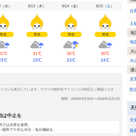
2
（
水
）
8/13
（
木
）
8/14
（
金
）
8/15
（
土
）
台
土
地
警戒
警戒
警戒
警戒
地
火
31℃
31℃
30℃
30℃
23℃
23℃
23℃
24℃
火
過
災
防
天
動は中止を
天
内では冷房を使用。
い場所で十分な水分・塩分補給を。
長