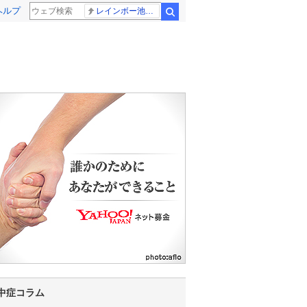
ヘルプ
レインボー池田 佐藤佳奈アナ
検索
20
21
22
23
0
1
2
3
4
5
中症コラム