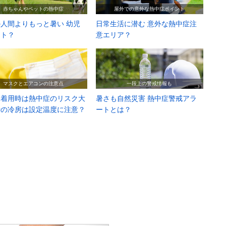
赤ちゃんやペットの熱中症
屋外での意外な熱中症ポイント
人間よりもっと暑い 幼児
日常生活に潜む 意外な熱中症注
ット？
意エリア？
マスクとエアコンの注意点
一段上の警戒情報も
ク着用時は熱中症のリスク大
暑さも自然災害 熱中症警戒アラ
時の冷房は設定温度に注意？
ートとは？