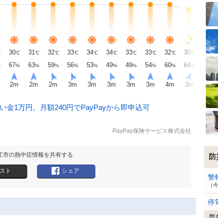
30
31
32
33
34
34
33
33
32
30
29
℃
℃
℃
℃
℃
℃
℃
℃
℃
℃
℃
℃
67
63
59
56
53
49
49
54
60
64
68
%
%
%
%
%
%
%
%
%
%
%
%
2
m
2
m
2
m
3
m
3
m
3
m
3
m
3
m
4
m
3
m
3
m
金1万円。月額240円でPayPayから即申込可
PayPay保険サービス株式会社
江市の熱中症情報を共有する
防
スト
シェア
警
（
停
気