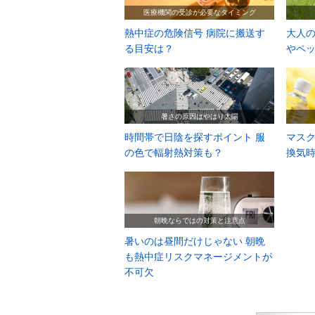
医療機関の受診が必要なタイミング
熱中症の危険信号 病院に搬送す
大人の
る目安は？
やペ
暑さの原因はやはり太陽
時間帯で日陰を探すポイント 服
マス
の色で輻射熱対策も？
換気
朝晩ならではの対策と注意点
暑いのは昼間だけじゃない 朝晩
も熱中症リスクマネージメントが
不可欠