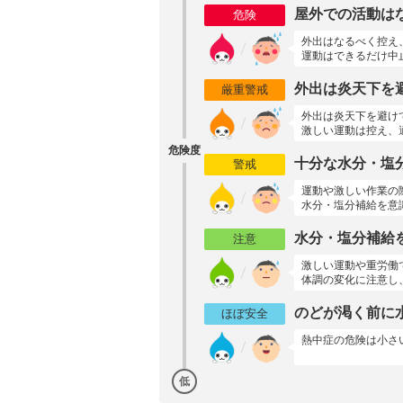
屋外での活動は
危険
外出はなるべく控え
運動はできるだけ中
外出は炎天下を
厳重警戒
外出は炎天下を避け
激しい運動は控え、
危険度
十分な水分・塩
警戒
運動や激しい作業の
水分・塩分補給を意
水分・塩分補給
注意
激しい運動や重労働
体調の変化に注意し
のどが渇く前に
ほぼ安全
熱中症の危険は小さ
低