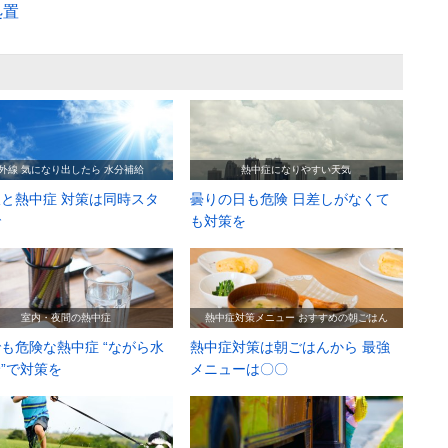
処置
外線 気になり出したら 水分補給
熱中症になりやすい天気
と熱中症 対策は同時スタ
曇りの日も危険 日差しがなくて
で
も対策を
室内・夜間の熱中症
熱中症対策メニュー おすすめの朝ごはん
も危険な熱中症 “ながら水
熱中症対策は朝ごはんから 最強
”で対策を
メニューは〇〇