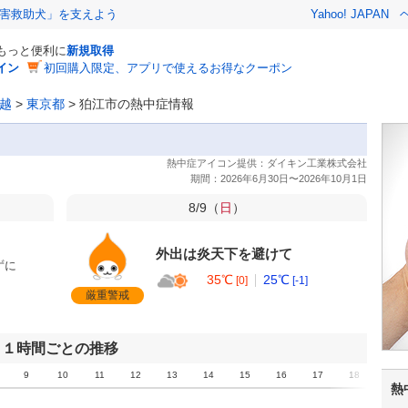
害救助犬」を支えよう
Yahoo! JAPAN
でもっと便利に
新規取得
イン
初回購入限定、アプリで使えるお得なクーポン
越
>
東京都
>
狛江市の熱中症情報
8/9（
日
）
外出は炎天下を避けて
ずに
35℃
25℃
[0]
[-1]
厳重警戒
１時間ごとの推移
9
10
11
12
13
14
15
16
17
18
19
熱