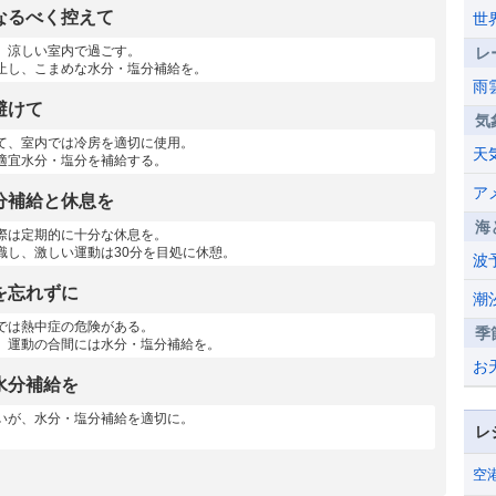
なるべく控えて
世
、涼しい室内で過ごす。
レ
止し、こまめな水分・塩分補給を。
雨
避けて
気
て、室内では冷房を適切に使用。
天
適宜水分・塩分を補給する。
ア
分補給と休息を
海
際は定期的に十分な休息を。
識し、激しい運動は30分を目処に休憩。
波
を忘れずに
潮
では熱中症の危険がある。
季
、運動の合間には水分・塩分補給を。
お
水分補給を
いが、水分・塩分補給を適切に。
レ
空