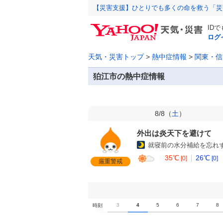
【災害支援】ひとりでも多くの命を救う「災
ID
ログ
天気・災害トップ
>
熱中症情報
>
関東・信
狛江市の熱中症情報
8/8（
土
）
外出は炎天下を避けて
就寝前の水分補給を忘れ
35℃
26℃
[0]
[0]
厳重警戒
0
1
2
3
4
5
6
7
8
時刻