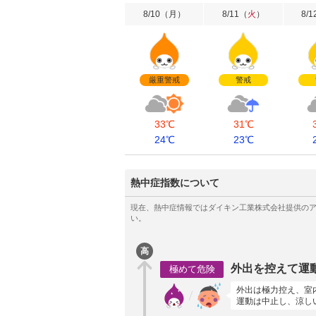
8/10
（
月
）
8/11
（
火
）
8/1
厳重警戒
警戒
33℃
31℃
24℃
23℃
熱中症指数について
高
外出を控えて運
極めて危険
外出は極力控え、室
運動は中止し、涼し