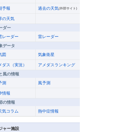
期予報
過去の天気
(外部サイト)
界の天気
ーダー
雲レーダー
雷レーダー
象データ
気図
気象衛星
メダス（実況）
アメダスランキング
と風の情報
予測
風予測
汐情報
節の情報
天気コラム
熱中症情報
ジャー施設