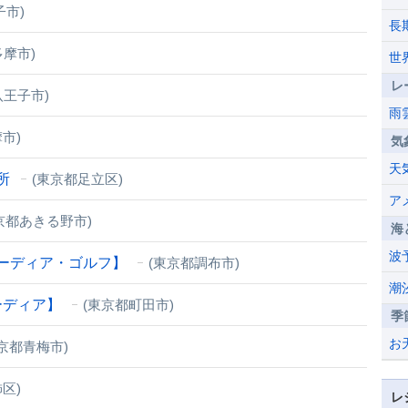
子市)
長
多摩市)
世
レ
八王子市)
雨
市)
気
天
所
(東京都足立区)
ア
京都あきる野市)
海
波
ーディア・ゴルフ】
(東京都調布市)
潮
ーディア】
(東京都町田市)
季
お
京都青梅市)
区)
レ