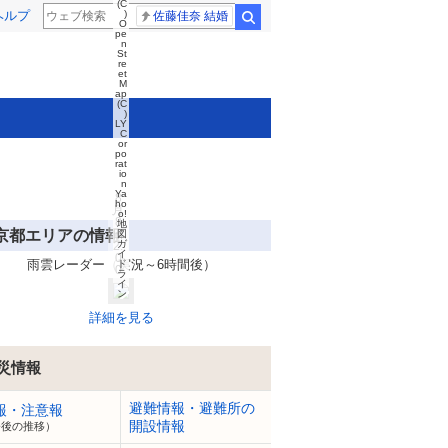
(C
ヘルプ
)
佐藤佳奈 結婚
検索
O
pe
n
St
re
et
M
ap
(C
)
LY
C
or
po
rat
io
n
Ya
8
ho
月
o!
8
地
京都エリアの情報
日
図
ガ
2:
イ
0
雨雲レーダー（実況～6時間後）
ド
0
ラ
イ
ン
詳細を見る
災情報
避難情報・避難所の
報・注意報
開設情報
今後の推移）