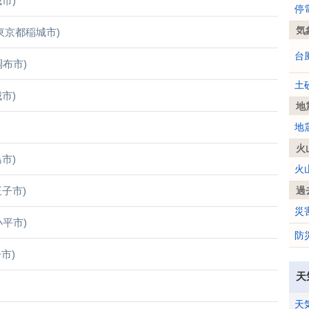
市)
停
気
東京都稲城市)
台
調布市)
土
市)
地
地
火
市)
火
子市)
過
災
小平市)
防
市)
天
天