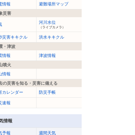
電情報
避難場所マップ
象災害
河川水位
風
（ライブカメラ）
砂災害キキクル
洪水キキクル
震・津波
震情報
津波情報
山噴火
山情報
去の災害を知る・災害に備える
害カレンダー
防災手帳
災速報
気情報
気予報
週間天気