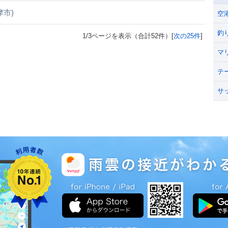
摩市)
空
釣
1/3ページを表示（合計52件）[
次の25件
]
マ
テ
サ