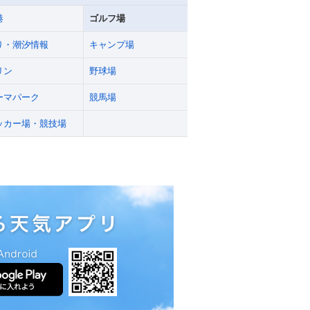
港
ゴルフ場
り・潮汐情報
キャンプ場
リン
野球場
ーマパーク
競馬場
ッカー場・競技場