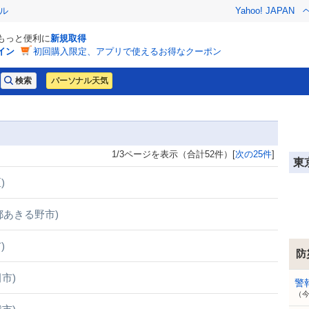
ル
Yahoo! JAPAN
でもっと便利に
新規取得
イン
初回購入限定、アプリで使えるお得なクーポン
パーソナル天気
1/3ページを表示（合計52件）[
次の25件
]
東
)
都あきる野市)
)
防
市)
警
（