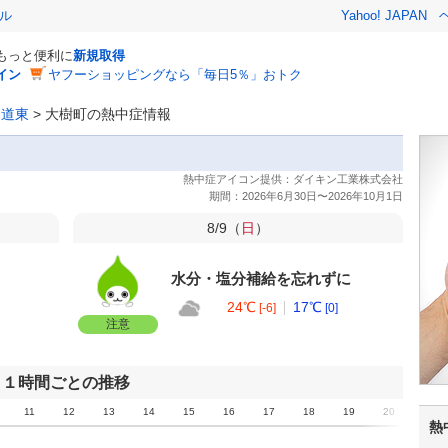
ル
Yahoo! JAPAN
でもっと便利に
新規取得
イン
ヤフーショッピングなら「毎日5％」おトク
>
道東
>
大樹町の熱中症情報
8/9（
日
）
水分・塩分補給を忘れずに
24℃
17℃
[-6]
[0]
注意
１時間ごとの推移
11
12
13
14
15
16
17
18
19
20
21
熱