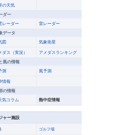
界の天気
ーダー
雲レーダー
雷レーダー
象データ
気図
気象衛星
メダス（実況）
アメダスランキング
と風の情報
予測
風予測
汐情報
節の情報
天気コラム
熱中症情報
ジャー施設
港
ゴルフ場