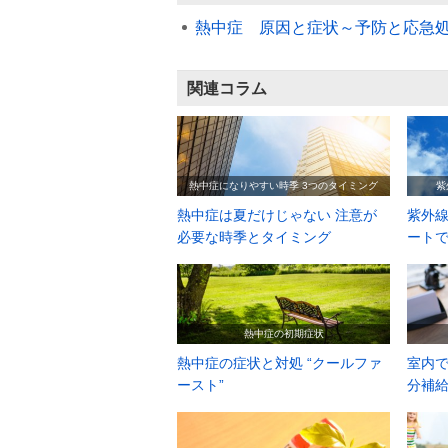
熱中症 原因と症状～予防と応急
関連コラム
熱中症になりやすい時季 3つのタイミング
紫
熱中症は夏だけじゃない 注意が
紫外線
必要な時季とタイミング
ート
熱中症の初期症状
熱中症の症状と対処 “クールファ
室内で
ースト”
分補給