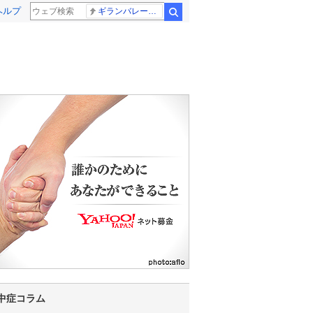
ヘルプ
ギランバレー症候群
検索
22
23
0
1
2
3
4
5
6
7
中症コラム