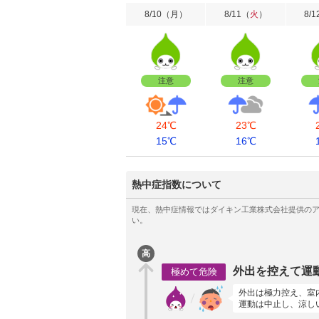
8/10
（
月
）
8/11
（
火
）
8/1
注意
注意
24℃
23℃
15℃
16℃
熱中症指数について
高
外出を控えて運
極めて危険
外出は極力控え、室
運動は中止し、涼し