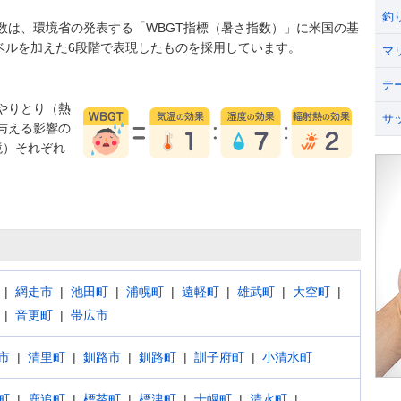
釣
数は、環境省の発表する「WBGT指標（暑さ指数）」に米国の基
うレベルを加えた6段階で表現したものを採用しています。
マ
テ
やりとり（熱
サ
与える影響の
境）それぞれ
網走市
池田町
浦幌町
遠軽町
雄武町
大空町
音更町
帯広市
市
清里町
釧路市
釧路町
訓子府町
小清水町
町
鹿追町
標茶町
標津町
士幌町
清水町