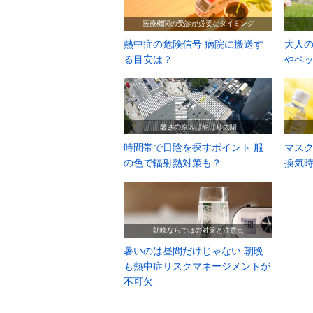
医療機関の受診が必要なタイミング
熱中症の危険信号 病院に搬送す
大人の
る目安は？
やペ
暑さの原因はやはり太陽
時間帯で日陰を探すポイント 服
マス
の色で輻射熱対策も？
換気
朝晩ならではの対策と注意点
暑いのは昼間だけじゃない 朝晩
も熱中症リスクマネージメントが
不可欠