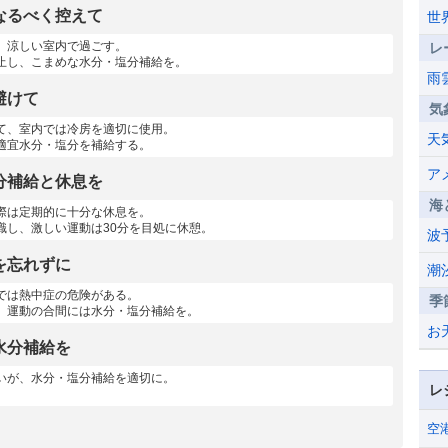
なるべく控えて
世
、涼しい室内で過ごす。
レ
止し、こまめな水分・塩分補給を。
雨
避けて
気
て、室内では冷房を適切に使用。
天
適宜水分・塩分を補給する。
ア
分補給と休息を
海
際は定期的に十分な休息を。
識し、激しい運動は30分を目処に休憩。
波
を忘れずに
潮
では熱中症の危険がある。
季
、運動の合間には水分・塩分補給を。
お
水分補給を
いが、水分・塩分補給を適切に。
レ
空