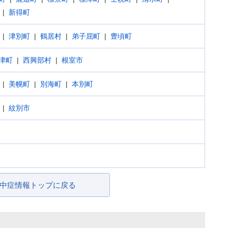
新得町
津別町
鶴居村
弟子屈町
豊頃町
津町
西興部村
根室市
美幌町
別海町
本別町
紋別市
中症情報トップに戻る