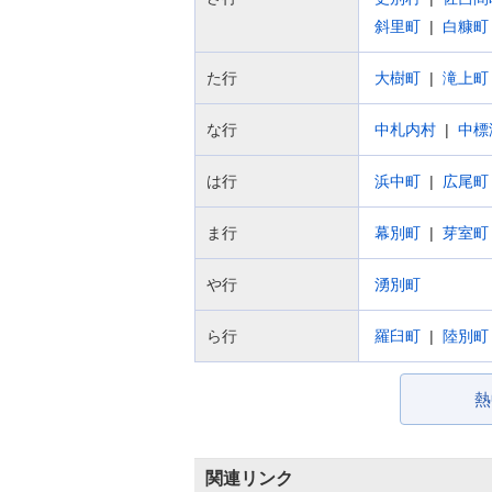
斜里町
白糠町
た行
大樹町
滝上町
な行
中札内村
中標
は行
浜中町
広尾町
ま行
幕別町
芽室町
や行
湧別町
ら行
羅臼町
陸別町
熱
関連リンク