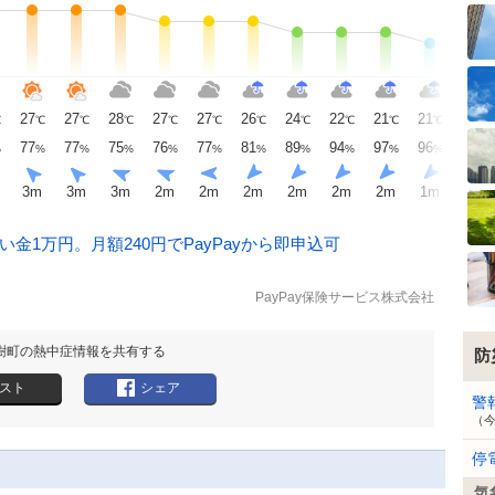
27
27
28
27
27
26
24
22
21
21
20
℃
℃
℃
℃
℃
℃
℃
℃
℃
℃
℃
℃
77
77
75
76
77
81
89
94
97
96
98
%
%
%
%
%
%
%
%
%
%
%
%
3
m
3
m
3
m
2
m
2
m
2
m
2
m
2
m
2
m
1
m
2
m
金1万円。月額240円でPayPayから即申込可
PayPay保険サービス株式会社
樹町の熱中症情報を共有する
防
スト
シェア
警
（
停
気