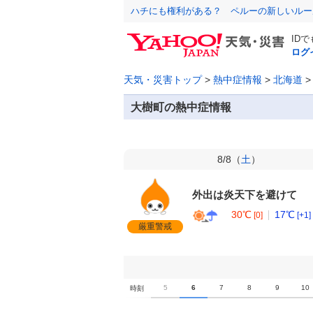
ハチにも権利がある？ ペルーの新しいルー
ID
ログ
天気・災害トップ
>
熱中症情報
>
北海道
大樹町の熱中症情報
8/8（
土
）
外出は炎天下を避けて
30℃
17℃
[0]
[+1]
厳重警戒
0
1
2
3
4
5
6
7
8
9
10
時刻