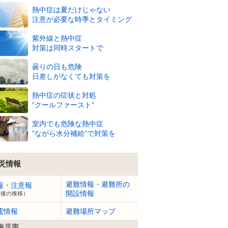
熱中症は夏だけじゃない
注意が必要な時季とタイミング
8/9
紫外線と熱中症
(日)
対策は同時スタートで
20
19
19
19
18
18
18
18
18
19
℃
℃
℃
℃
℃
℃
℃
℃
℃
℃
曇りの日も危険
96
96
97
94
94
91
92
89
87
85
%
%
%
%
%
%
%
%
%
%
日差しがなくても対策を
2
m
2
m
2
m
3
m
3
m
3
m
3
m
3
m
3
m
3
m
熱中症の症状と対処
”クールファースト”
室内でも危険な熱中症
”ながら水分補給”で対策を
災情報
避難情報・避難所の
報・注意報
開設情報
今後の推移）
電情報
避難場所マップ
象災害