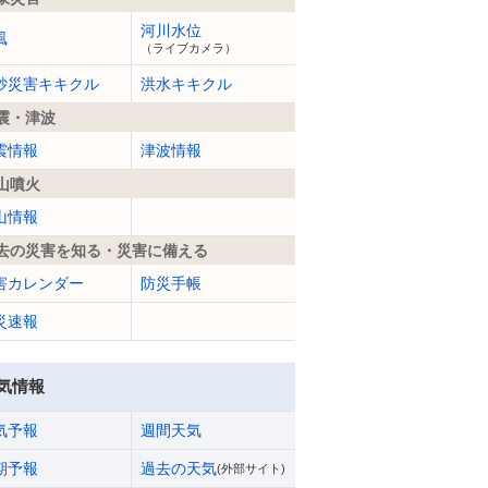
河川水位
風
（ライブカメラ）
砂災害キキクル
洪水キキクル
震・津波
震情報
津波情報
山噴火
山情報
去の災害を知る・災害に備える
害カレンダー
防災手帳
災速報
気情報
気予報
週間天気
期予報
過去の天気
(外部サイト)