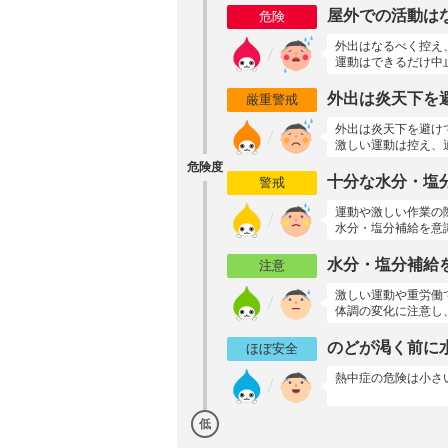
屋外での活動は
危険
外出はなるべく控え
運動はできるだけ中
外出は炎天下を
厳重警戒
外出は炎天下を避け
激しい運動は控え、
危険度
十分な水分・塩
警戒
運動や激しい作業の
水分・塩分補給を意
水分・塩分補給
注意
激しい運動や重労働
体調の変化に注意し
のどが渇く前に
ほぼ安全
熱中症の危険は小さ
低