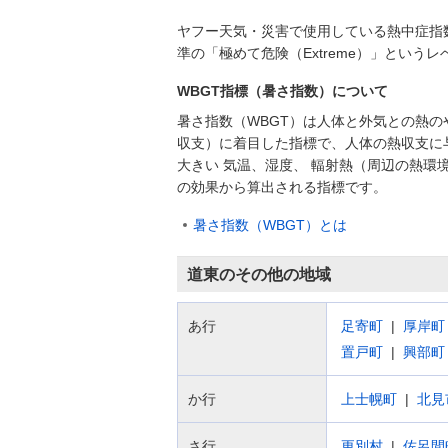
ヤフー天気・災害で使用している熱中症指
準の「極めて危険（Extreme）」とい
WBGT指標（暑さ指数）について
暑さ指数（WBGT）は人体と外気との熱の
収支）に着目した指標で、人体の熱収支に
大きい 気温、湿度、 輻射熱（周辺の熱環
の効果から算出される指標です。
暑さ指数（WBGT）とは
道東のその他の地域
あ行
足寄町
厚岸町
置戸町
興部町
か行
上士幌町
北見
さ行
更別村
佐呂間