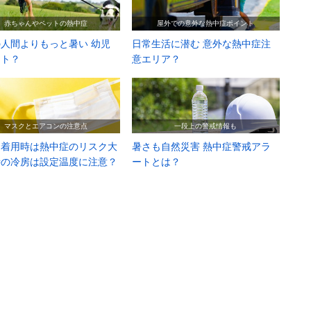
赤ちゃんやペットの熱中症
屋外での意外な熱中症ポイント
人間よりもっと暑い 幼児
日常生活に潜む 意外な熱中症注
ット？
意エリア？
マスクとエアコンの注意点
一段上の警戒情報も
ク着用時は熱中症のリスク大
暑さも自然災害 熱中症警戒アラ
時の冷房は設定温度に注意？
ートとは？