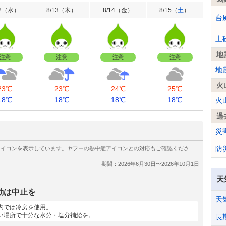
2
（
水
）
8/13
（
木
）
8/14
（
金
）
8/15
（
土
）
台
土
地
注意
注意
注意
注意
地
火
23℃
23℃
24℃
25℃
18℃
18℃
18℃
18℃
火
過
災
防
天
動は中止を
天
内では冷房を使用。
い場所で十分な水分・塩分補給を。
長