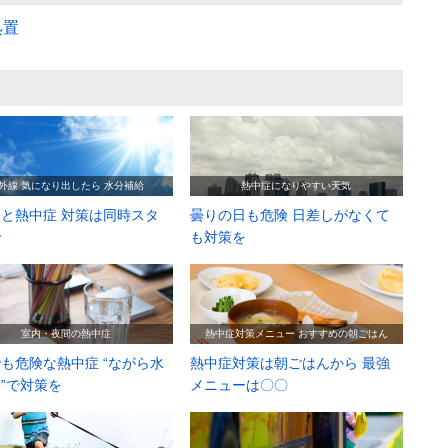
処置
外線 気になり出したら 水分補給
熱中症になりやすい天気
と熱中症 対策は同時スタ
曇りの日も危険 日差しがなくて
で
も対策を
室内・夜間の熱中症
熱中症対策メニュー おすすめの朝ごはん
も危険な熱中症 “ながら水
熱中症対策は朝ごはんから 最強
”で対策を
メニューは〇〇