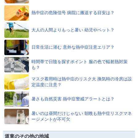
熱中症の危険信号 病院に搬送する目安は？
大人の人間よりもっと暑い 幼児やペット？
日常生活に潜む 意外な熱中症注意エリア？
時間帯で日陰を探すポイント 服の色で輻射熱対策
も？
マスク着用時は熱中症のリスク大 換気時の冷房は設
定温度に注意？
暑さも自然災害 熱中症警戒アラートとは？
暑いのは昼間だけじゃない 朝晩も熱中症リスクマネ
ージメントが不可欠
道東のその他の地域