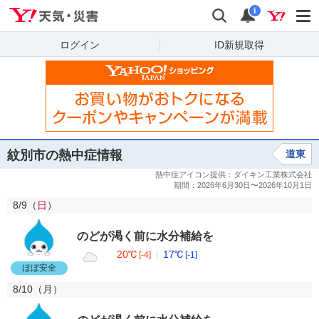
Yahoo!天気・災害
検索
通知
i
ログイン
ID新規取得
紋別市の熱中症情報
道東
8/9（
日
）
のどが渇く前に水分補給を
20℃
17℃
[-4]
[-1]
ほぼ安全
8/10（
月
）