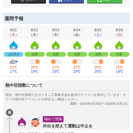
週間予報
8/11
8/12
8/13
8/14
8/15
8/16
（
火
）
（
水
）
（
木
）
（
金
）
（
土
）
（
日
）
ほぼ安全
注意
注意
注意
注意
注意
21℃
26℃
27℃
27℃
26℃
25℃
17℃
19℃
20℃
20℃
20℃
19℃
熱中症指数について
高
極めて危険
外出を控えて運動は中止を