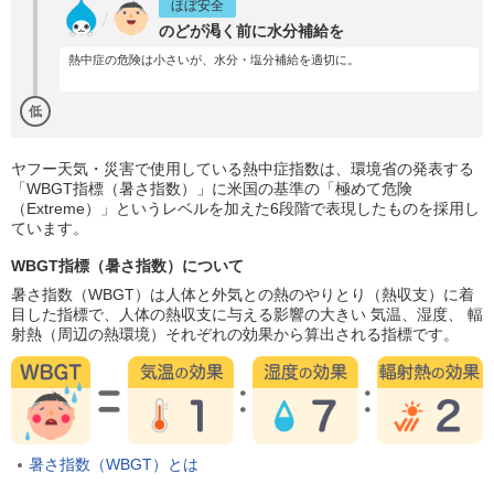
ほぼ安全
のどが渇く前に水分補給を
熱中症の危険は小さいが、水分・塩分補給を適切に。
低
ヤフー天気・災害で使用している熱中症指数は、環境省の発表する
「WBGT指標（暑さ指数）」に米国の基準の「極めて危険
（Extreme）」というレベルを加えた6段階で表現したものを採用し
ています。
WBGT指標（暑さ指数）について
暑さ指数（WBGT）は人体と外気との熱のやりとり（熱収支）に着
目した指標で、人体の熱収支に与える影響の大きい 気温、湿度、 輻
射熱（周辺の熱環境）それぞれの効果から算出される指標です。
暑さ指数（WBGT）とは