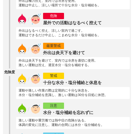
外出は極力控え、室内では冷房を使用。
運動は中止し、涼しい場所で十分な水分・塩分補給を。
危険
屋外での活動はなるべく控えて
外出はなるべく控え、涼しい室内で過ごす。
運動はできるだけ中止し、こまめな水分・塩分補給を。
厳重警戒
外出は炎天下を避けて
外出は炎天下を避けて、室内では冷房を適切に使用。
激しい運動は控え、適宜水分・塩分を補給する。
危険度
警戒
十分な水分・塩分補給と休息を
運動や激しい作業の際は定期的に十分な休息を。
水分・塩分補給を意識し、激しい運動は30分を目処に休憩。
注意
水分・塩分補給を忘れずに
激しい運動や重労働では熱中症の危険がある。
体調の変化に注意し、運動の合間には水分・塩分補給を。