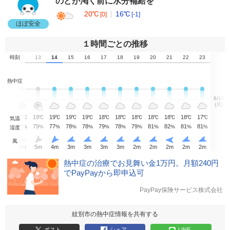
のどが渇く前に水分補給を
20℃
16℃
[0]
[-1]
ほぼ安全
１時間ごとの推移
11
時刻
12
13
14
15
16
17
18
19
20
21
22
23
熱中症
8/10
(月)
19
20
19
19
19
19
18
18
18
18
18
18
17
℃
℃
℃
℃
℃
℃
℃
℃
℃
℃
℃
℃
℃
気温
77
77
79
77
78
78
79
78
79
81
82
81
81
%
%
%
%
%
%
%
%
%
%
%
%
%
湿度
風
3
m
4
m
5
m
4
m
3
m
3
m
3
m
3
m
2
m
2
m
2
m
2
m
2
m
熱中症の治療でお見舞い金1万円。月額240円
でPayPayから即申込可
PayPay保険サービス株式会社
紋別市の熱中症情報を共有する
ポスト
シェア
LINE