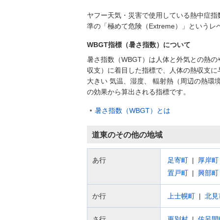
ヤフー天気・災害で使用している熱中症指
準の「極めて危険（Extreme）」とい
WBGT指標（暑さ指数）について
暑さ指数（WBGT）は人体と外気との熱の
収支）に着目した指標で、人体の熱収支に
大きい 気温、湿度、 輻射熱（周辺の熱環
の効果から算出される指標です。
暑さ指数（WBGT）とは
道東のその他の地域
あ行
足寄町
厚岸町
置戸町
興部町
か行
上士幌町
北見
さ行
更別村
佐呂間