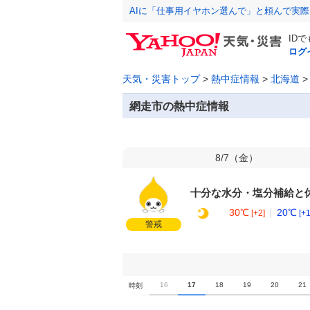
AIに「仕事用イヤホン選んで」と頼んで実
ID
ログ
天気・災害トップ
>
熱中症情報
>
北海道
網走市の熱中症情報
8/7（
金
）
十分な水分・塩分補給と
30℃
20℃
[+2]
[+1
警戒
0
11
12
13
14
15
16
17
18
19
20
21
時刻