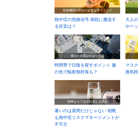
医療機関の受診が必要なタイミング
熱中症の危険信号 病院に搬送す
大人の
る目安は？
やペ
暑さの原因はやはり太陽
時間帯で日陰を探すポイント 服
マス
の色で輻射熱対策も？
換気
朝晩ならではの対策と注意点
暑いのは昼間だけじゃない 朝晩
も熱中症リスクマネージメントが
不可欠