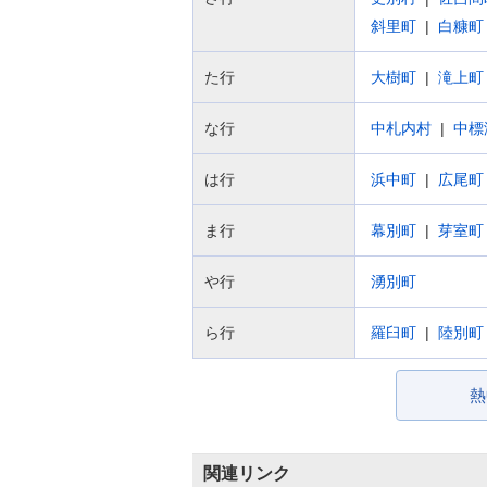
斜里町
白糠町
た行
大樹町
滝上町
な行
中札内村
中標
は行
浜中町
広尾町
ま行
幕別町
芽室町
や行
湧別町
ら行
羅臼町
陸別町
熱
関連リンク