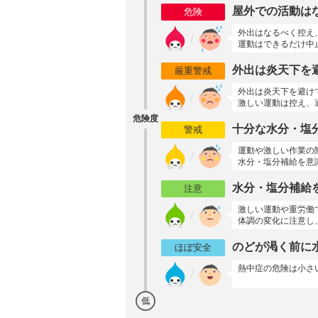
屋外での活動は
危険
外出はなるべく控え
運動はできるだけ中
外出は炎天下を
厳重警戒
外出は炎天下を避け
激しい運動は控え、
危険度
十分な水分・塩
警戒
運動や激しい作業の
水分・塩分補給を意
水分・塩分補給
注意
激しい運動や重労働
体調の変化に注意し
のどが渇く前に
ほぼ安全
熱中症の危険は小さ
低