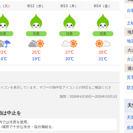
1
（
火
）
8/12
（
水
）
8/13
（
木
）
8/14
（
金
）
台
土
地
注意
注意
注意
注意
地
火
23℃
25℃
27℃
28℃
16℃
19℃
20℃
21℃
火
過
災
防
天
動は中止を
天
内では冷房を使用。
い場所で十分な水分・塩分補給を。
長