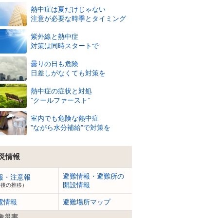
熱中症は夏だけじゃない
注意が必要な時季とタイミング
紫外線と熱中症
対策は同時スタートで
25
25
24
23
23
22
21
20
20
20
20
℃
℃
℃
℃
℃
℃
℃
℃
℃
℃
℃
曇りの日も危険
76
79
79
79
80
82
86
90
90
90
88
%
%
%
%
%
%
%
%
%
%
%
日差しがなくても対策を
2
m
4
m
5
m
5
m
5
m
5
m
5
m
4
m
3
m
3
m
3
m
熱中症の症状と対処
”クールファースト”
室内でも危険な熱中症
”ながら水分補給”で対策を
災情報
避難情報・避難所の
報・注意報
開設情報
今後の推移）
電情報
避難場所マップ
象災害