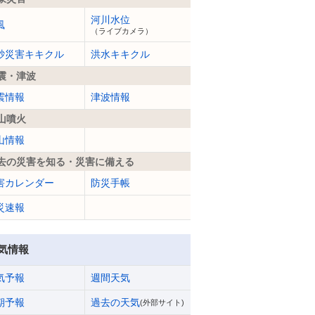
河川水位
風
（ライブカメラ）
砂災害キキクル
洪水キキクル
震・津波
震情報
津波情報
山噴火
山情報
去の災害を知る・災害に備える
害カレンダー
防災手帳
災速報
気情報
気予報
週間天気
期予報
過去の天気
(外部サイト)