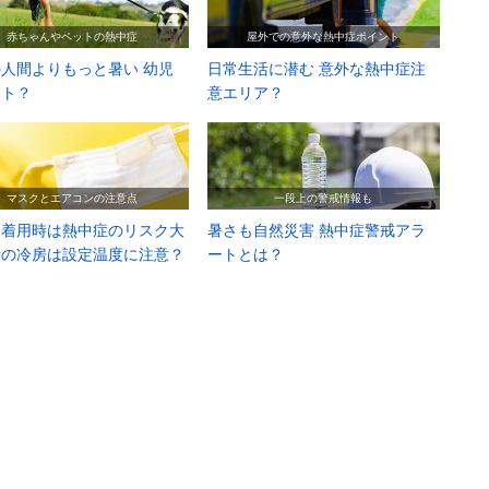
赤ちゃんやペットの熱中症
屋外での意外な熱中症ポイント
人間よりもっと暑い 幼児
日常生活に潜む 意外な熱中症注
ット？
意エリア？
マスクとエアコンの注意点
一段上の警戒情報も
ク着用時は熱中症のリスク大
暑さも自然災害 熱中症警戒アラ
時の冷房は設定温度に注意？
ートとは？