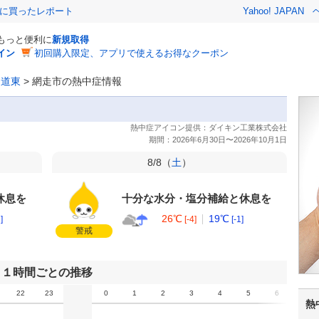
際に買ったレポート
Yahoo! JAPAN
でもっと便利に
新規取得
イン
初回購入限定、アプリで使えるお得なクーポン
>
道東
>
網走市の熱中症情報
8/8（
土
）
休息を
十分な水分・塩分補給と休息を
26℃
19℃
]
[-4]
[-1]
警戒
１時間ごとの推移
22
23
0
1
2
3
4
5
6
7
熱