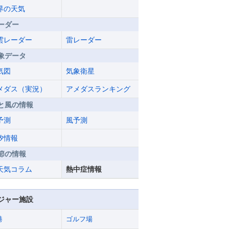
界の天気
ーダー
雲レーダー
雷レーダー
象データ
気図
気象衛星
メダス（実況）
アメダスランキング
と風の情報
予測
風予測
汐情報
節の情報
天気コラム
熱中症情報
ジャー施設
港
ゴルフ場