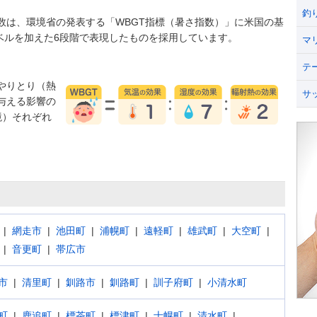
釣
数は、環境省の発表する「WBGT指標（暑さ指数）」に米国の基
うレベルを加えた6段階で表現したものを採用しています。
マ
テ
やりとり（熱
サ
与える影響の
境）それぞれ
網走市
池田町
浦幌町
遠軽町
雄武町
大空町
音更町
帯広市
市
清里町
釧路市
釧路町
訓子府町
小清水町
町
鹿追町
標茶町
標津町
士幌町
清水町