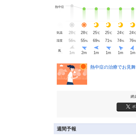
熱中症
28
27
28
28
28
28
28
25
25
24
24
気温
℃
℃
℃
℃
℃
℃
℃
℃
℃
℃
℃
62
64
63
61
57
56
55
69
71
74
76
湿度
%
%
%
%
%
%
%
%
%
%
%
風
m
2
m
2
m
3
m
2
m
3
m
1
m
2
m
1
m
1
m
1
m
1
m
熱中症の治療でお見舞い
網
ポ
週間予報