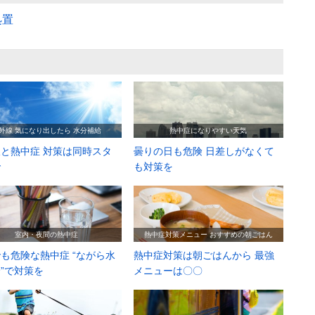
処置
外線 気になり出したら 水分補給
熱中症になりやすい天気
と熱中症 対策は同時スタ
曇りの日も危険 日差しがなくて
で
も対策を
室内・夜間の熱中症
熱中症対策メニュー おすすめの朝ごはん
も危険な熱中症 “ながら水
熱中症対策は朝ごはんから 最強
”で対策を
メニューは〇〇