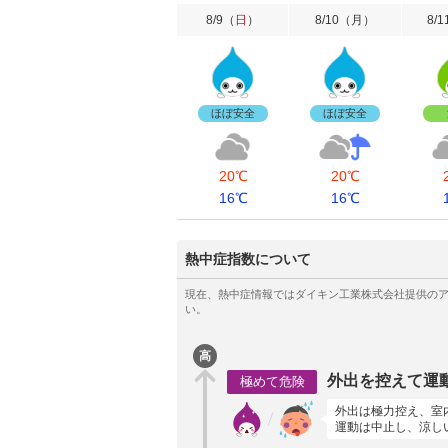
8/9
（
日
）
8/10
（
月
）
8/1
ほぼ安全
ほぼ安全
20℃
20℃
16℃
16℃
熱中症指数について
高
外出を控えて運
極めて危険
外出は極力控え、室
運動は中止し、涼し