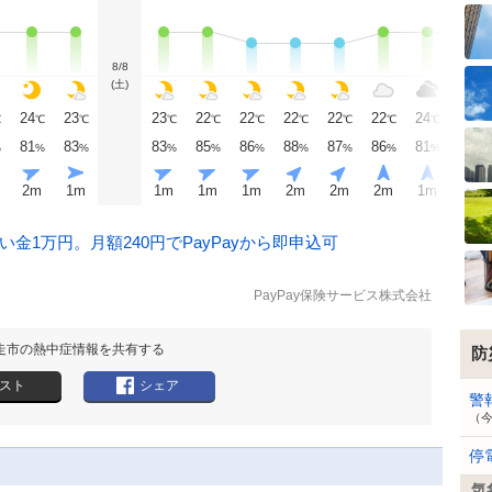
8/8
(土)
24
23
23
22
22
22
22
22
24
25
℃
℃
℃
℃
℃
℃
℃
℃
℃
℃
℃
81
83
83
85
86
88
87
86
81
78
%
%
%
%
%
%
%
%
%
%
%
2
m
1
m
1
m
1
m
1
m
2
m
2
m
2
m
1
m
1
m
金1万円。月額240円でPayPayから即申込可
PayPay保険サービス株式会社
走市の熱中症情報を共有する
防
スト
シェア
警
（
停
気