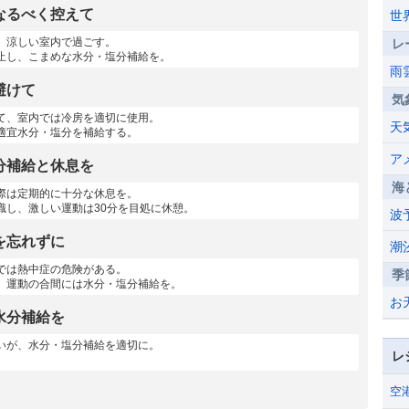
なるべく控えて
世
、涼しい室内で過ごす。
レ
止し、こまめな水分・塩分補給を。
雨
避けて
気
て、室内では冷房を適切に使用。
天
適宜水分・塩分を補給する。
ア
分補給と休息を
海
際は定期的に十分な休息を。
識し、激しい運動は30分を目処に休憩。
波
を忘れずに
潮
では熱中症の危険がある。
季
、運動の合間には水分・塩分補給を。
お
水分補給を
いが、水分・塩分補給を適切に。
レ
空