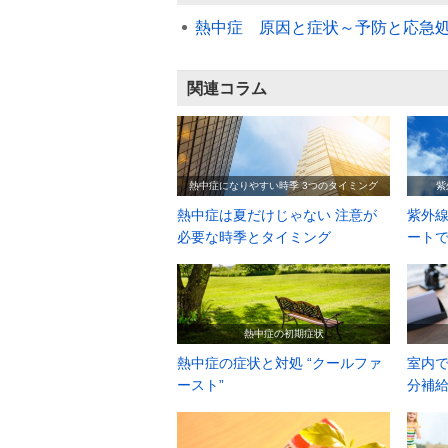
熱中症 原因と症状～予防と応急
関連コラム
熱中症になりやすい時季 3つのタイミング
紫
熱中症は夏だけじゃない 注意が
紫外線
必要な時季とタイミング
ート
熱中症の初期症状
熱中症の症状と対処 “クールファ
室内で
ースト”
分補給