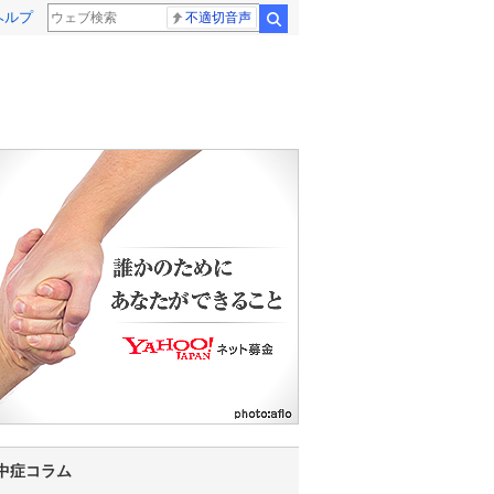
ヘルプ
不適切音声
検索
8
9
10
11
12
13
14
15
16
17
18
中症コラム