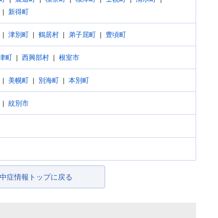
新得町
津別町
鶴居村
弟子屈町
豊頃町
津町
西興部村
根室市
美幌町
別海町
本別町
紋別市
中症情報トップに戻る