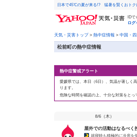
日本で45℃の夏が来る!? 猛暑を賢くおト
ID
ログ
天気・災害トップ
>
熱中症情報
>
中国・四
松前町の熱中症情報
熱中症警戒アラート
愛媛県では、本日（6日）、気温が著しく
ります。
危険な時間を確認の上、十分な対策をとっ
8/6（
木
）
屋外での活動はなるべく
就寝時も積極的に冷房を