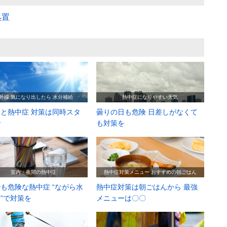
処置
外線 気になり出したら 水分補給
熱中症になりやすい天気
と熱中症 対策は同時スタ
曇りの日も危険 日差しがなくて
で
も対策を
室内・夜間の熱中症
熱中症対策メニュー おすすめの朝ごはん
も危険な熱中症 “ながら水
熱中症対策は朝ごはんから 最強
”で対策を
メニューは〇〇