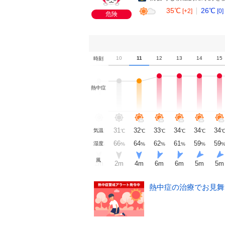
35℃
26℃
[+2]
[0]
危険
5
6
7
8
9
10
11
12
13
14
15
時刻
熱中症
26
27
27
29
31
31
32
33
34
34
34
気温
℃
℃
℃
℃
℃
℃
℃
℃
℃
℃
℃
78
78
75
70
67
66
64
62
61
59
59
湿度
%
%
%
%
%
%
%
%
%
%
%
風
m
静穏
1
m
1
m
1
m
2
m
2
m
4
m
6
m
6
m
5
m
5
m
熱中症の治療でお見舞い