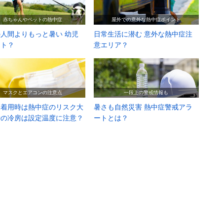
赤ちゃんやペットの熱中症
屋外での意外な熱中症ポイント
人間よりもっと暑い 幼児
日常生活に潜む 意外な熱中症注
ット？
意エリア？
マスクとエアコンの注意点
一段上の警戒情報も
ク着用時は熱中症のリスク大
暑さも自然災害 熱中症警戒アラ
時の冷房は設定温度に注意？
ートとは？