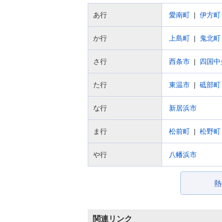
あ行
愛南町
伊方町
か行
上島町
鬼北町
さ行
西条市
四国中
た行
東温市
砥部町
な行
新居浜市
ま行
松前町
松野町
や行
八幡浜市
熱
関連リンク