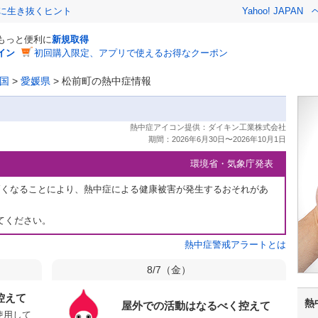
クに生き抜くヒント
Yahoo! JAPAN
でもっと便利に
新規取得
イン
初回購入限定、アプリで使えるお得なクーポン
国
>
愛媛県
>
松前町の熱中症情報
環境省・気象庁発表
高くなることにより、熱中症による健康被害が発生するおそれがあ
てください。
熱中症警戒アラートとは
8/7（
金
）
控えて
熱
屋外での活動はなるべく控えて
使用して