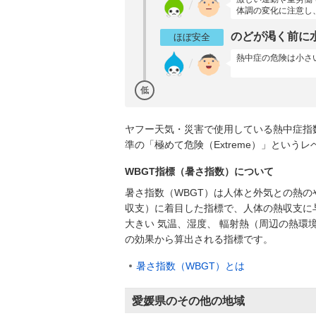
体調の変化に注意し
のどが渇く前に
ほぼ安全
熱中症の危険は小さ
低
ヤフー天気・災害で使用している熱中症指
準の「極めて危険（Extreme）」とい
WBGT指標（暑さ指数）について
暑さ指数（WBGT）は人体と外気との熱の
収支）に着目した指標で、人体の熱収支に
大きい 気温、湿度、 輻射熱（周辺の熱環
の効果から算出される指標です。
暑さ指数（WBGT）とは
愛媛県のその他の地域