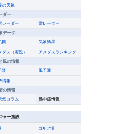
界の天気
ーダー
雲レーダー
雷レーダー
象データ
気図
気象衛星
メダス（実況）
アメダスランキング
と風の情報
予測
風予測
汐情報
節の情報
天気コラム
熱中症情報
ジャー施設
港
ゴルフ場