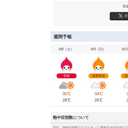
松
ポ
週間予報
8/8
（
土
）
8/9
（
日
）
8/1
危険
厳重警戒
厳
35℃
34℃
28℃
26℃
熱中症指数について