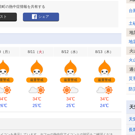
前町の熱中症情報を共有する
台
スト
シェア
土
地
地
火
0
（
月
）
8/11
（
火
）
8/12
（
水
）
8/13
（
木
）
火
過
災
重警戒
厳重警戒
厳重警戒
厳重警戒
防
34℃
34℃
34℃
34℃
26℃
25℃
25℃
24℃
天
天
長