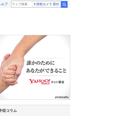
ヘルプ
防犯カメラ 原付
検索
中症コラム