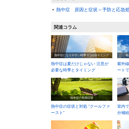
熱中症 原因と症状～予防と応急
関連コラム
熱中症になりやすい時季 3つのタイミング
紫
熱中症は夏だけじゃない 注意が
紫外線
必要な時季とタイミング
ート
熱中症の初期症状
熱中症の症状と対処 “クールファ
室内で
ースト”
分補給