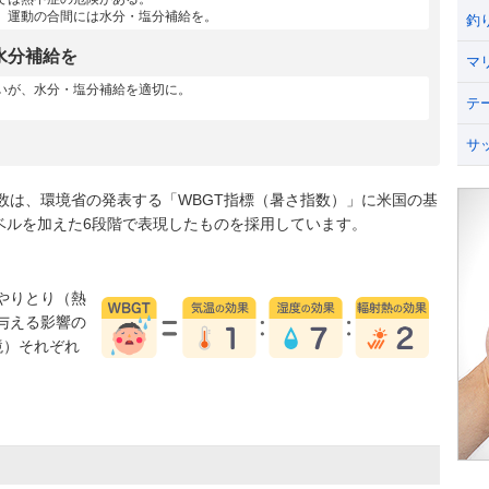
、運動の合間には水分・塩分補給を。
釣
水分補給を
マ
いが、水分・塩分補給を適切に。
テ
サ
数は、環境省の発表する「WBGT指標（暑さ指数）」に米国の基
うレベルを加えた6段階で表現したものを採用しています。
やりとり（熱
与える影響の
境）それぞれ