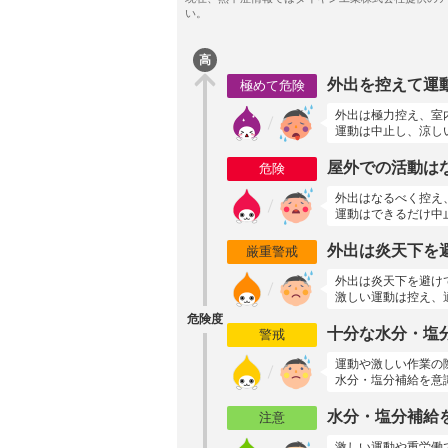
高
外出を控えて運
極めて危険
外出は極力控え、室
運動は中止し、涼し
屋外での活動は
危険
外出はなるべく控え
運動はできるだけ中
外出は炎天下を
厳重警戒
外出は炎天下を避け
激しい運動は控え、
危険度
十分な水分・塩
警戒
運動や激しい作業の
水分・塩分補給を意
水分・塩分補給
注意
激しい運動や重労働