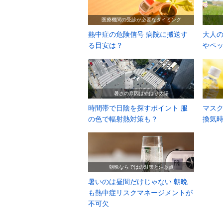
医療機関の受診が必要なタイミング
熱中症の危険信号 病院に搬送す
大人の
る目安は？
やペ
暑さの原因はやはり太陽
時間帯で日陰を探すポイント 服
マス
の色で輻射熱対策も？
換気
朝晩ならではの対策と注意点
暑いのは昼間だけじゃない 朝晩
も熱中症リスクマネージメントが
不可欠