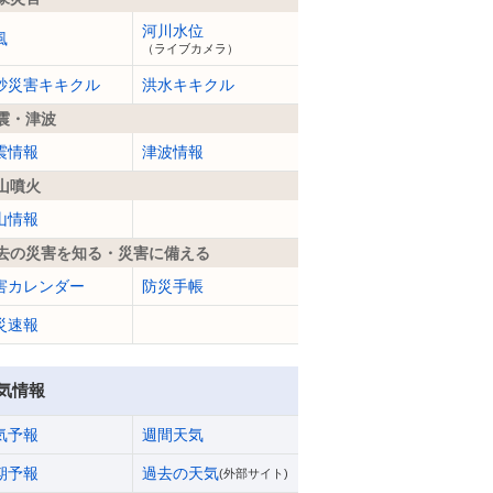
河川水位
風
（ライブカメラ）
砂災害キキクル
洪水キキクル
震・津波
震情報
津波情報
山噴火
山情報
去の災害を知る・災害に備える
害カレンダー
防災手帳
災速報
気情報
気予報
週間天気
期予報
過去の天気
(外部サイト)