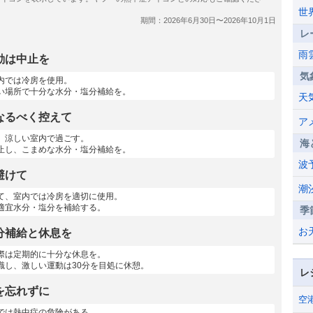
世
レ
雨
動は中止を
気
内では冷房を使用。
い場所で十分な水分・塩分補給を。
天
なるべく控えて
ア
、涼しい室内で過ごす。
海
止し、こまめな水分・塩分補給を。
波
避けて
潮
て、室内では冷房を適切に使用。
適宜水分・塩分を補給する。
季
お
分補給と休息を
際は定期的に十分な休息を。
識し、激しい運動は30分を目処に休憩。
レ
を忘れずに
空
では熱中症の危険がある。