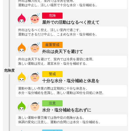
外出は極力控え、室内では冷房を使用。
運動は中止し、涼しい場所で十分な水分・塩分補給を。
危険
屋外での活動はなるべく控えて
外出はなるべく控え、涼しい室内で過ごす。
運動はできるだけ中止し、こまめな水分・塩分補給を。
厳重警戒
外出は炎天下を避けて
外出は炎天下を避けて、室内では冷房を適切に使用。
激しい運動は控え、適宜水分・塩分を補給する。
危険度
警戒
十分な水分・塩分補給と休息を
運動や激しい作業の際は定期的に十分な休息を。
水分・塩分補給を意識し、激しい運動は30分を目処に休憩。
注意
水分・塩分補給を忘れずに
激しい運動や重労働では熱中症の危険がある。
体調の変化に注意し、運動の合間には水分・塩分補給を。