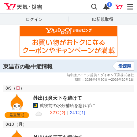
Yahoo!天気・災害
検索
通知
i
ログイン
ID新規取得
東温市の熱中症情報
愛媛県
8/9（
日
）
外出は炎天下を避けて
就寝前の水分補給を忘れずに
32℃
24℃
[-2]
[-1]
厳重警戒
8/10（
月
）