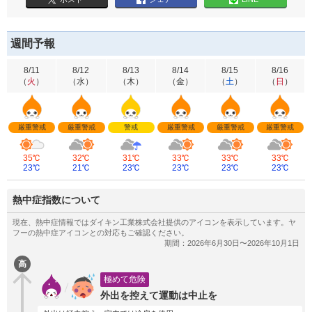
週間予報
8/11
8/12
8/13
8/14
8/15
8/16
（
火
）
（
水
）
（
木
）
（
金
）
（
土
）
（
日
）
厳重警戒
厳重警戒
警戒
厳重警戒
厳重警戒
厳重警戒
35℃
32℃
31℃
33℃
33℃
33℃
23℃
21℃
23℃
23℃
23℃
23℃
熱中症指数について
高
極めて危険
外出を控えて運動は中止を