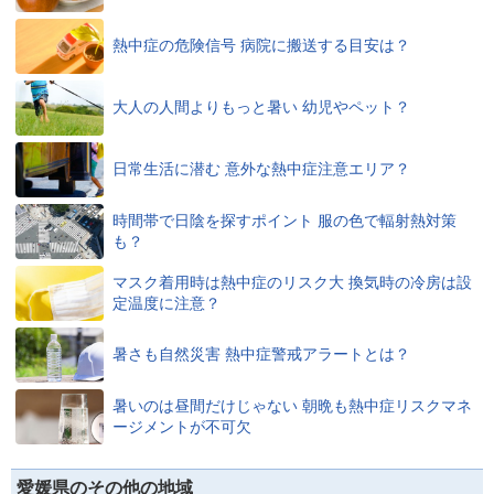
熱中症の危険信号 病院に搬送する目安は？
大人の人間よりもっと暑い 幼児やペット？
日常生活に潜む 意外な熱中症注意エリア？
時間帯で日陰を探すポイント 服の色で輻射熱対策
も？
マスク着用時は熱中症のリスク大 換気時の冷房は設
定温度に注意？
暑さも自然災害 熱中症警戒アラートとは？
暑いのは昼間だけじゃない 朝晩も熱中症リスクマネ
ージメントが不可欠
愛媛県のその他の地域