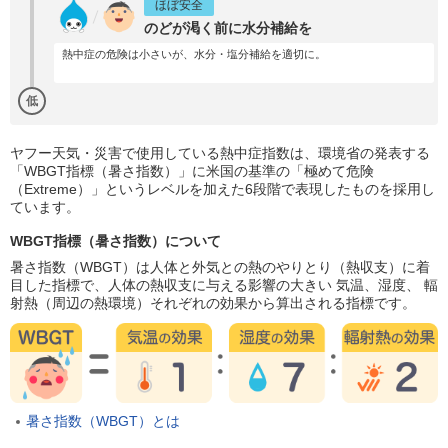
ほぼ安全
のどが渇く前に水分補給を
熱中症の危険は小さいが、水分・塩分補給を適切に。
低
ヤフー天気・災害で使用している熱中症指数は、環境省の発表する
「WBGT指標（暑さ指数）」に米国の基準の「極めて危険
（Extreme）」というレベルを加えた6段階で表現したものを採用し
ています。
WBGT指標（暑さ指数）について
暑さ指数（WBGT）は人体と外気との熱のやりとり（熱収支）に着
目した指標で、人体の熱収支に与える影響の大きい 気温、湿度、 輻
射熱（周辺の熱環境）それぞれの効果から算出される指標です。
暑さ指数（WBGT）とは