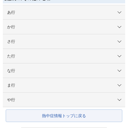
あ行
か行
さ行
た行
な行
ま行
や行
熱中症情報トップに戻る