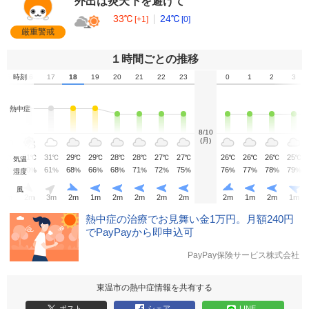
外出は炎天下を避けて
33℃
24℃
[+1]
[0]
厳重警戒
１時間ごとの推移
15
時刻
16
17
18
19
20
21
22
23
0
1
2
3
熱中症
8/10
(月)
31
31
31
29
29
28
28
27
27
26
26
26
25
℃
℃
℃
℃
℃
℃
℃
℃
℃
℃
℃
℃
℃
気温
57
60
61
68
66
68
71
72
75
76
77
78
79
%
%
%
%
%
%
%
%
%
%
%
%
%
湿度
風
3
m
2
m
3
m
2
m
1
m
2
m
2
m
2
m
2
m
2
m
1
m
2
m
1
m
熱中症の治療でお見舞い金1万円。月額240円
でPayPayから即申込可
PayPay保険サービス株式会社
東温市の熱中症情報を共有する
ポスト
シェア
LINE