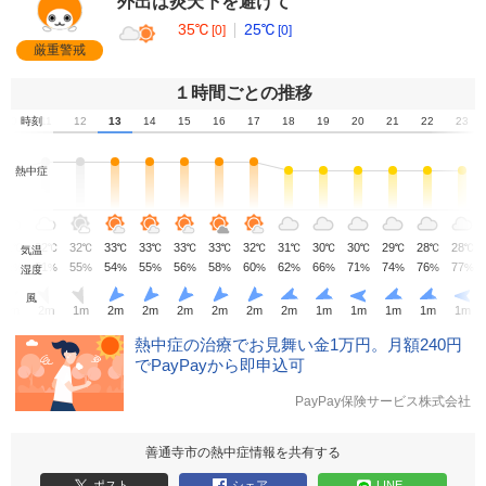
外出は炎天下を避けて
35℃
25℃
[0]
[0]
厳重警戒
１時間ごとの推移
10
時刻
11
12
13
14
15
16
17
18
19
20
21
22
23
熱中症
31
32
32
33
33
33
33
32
31
30
30
29
28
28
℃
℃
℃
℃
℃
℃
℃
℃
℃
℃
℃
℃
℃
℃
気温
52
51
55
54
55
56
58
60
62
66
71
74
76
77
%
%
%
%
%
%
%
%
%
%
%
%
%
%
湿度
風
2
m
2
m
1
m
2
m
2
m
2
m
2
m
2
m
2
m
1
m
1
m
1
m
1
m
1
m
熱中症の治療でお見舞い金1万円。月額240円
でPayPayから即申込可
PayPay保険サービス株式会社
善通寺市の熱中症情報を共有する
ポスト
シェア
LINE