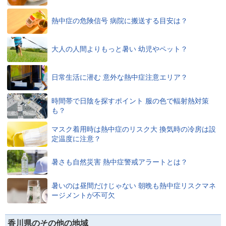
熱中症の危険信号 病院に搬送する目安は？
大人の人間よりもっと暑い 幼児やペット？
日常生活に潜む 意外な熱中症注意エリア？
時間帯で日陰を探すポイント 服の色で輻射熱対策
も？
マスク着用時は熱中症のリスク大 換気時の冷房は設
定温度に注意？
暑さも自然災害 熱中症警戒アラートとは？
暑いのは昼間だけじゃない 朝晩も熱中症リスクマネ
ージメントが不可欠
香川県のその他の地域