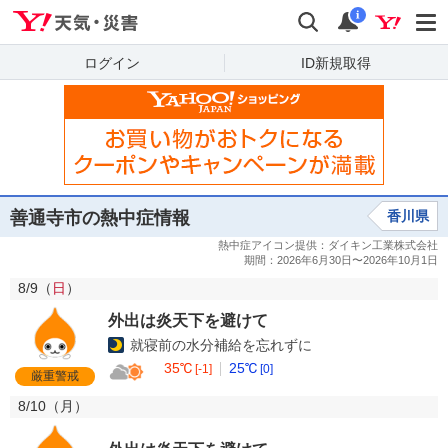
Yahoo!天気・災害
検索
通知
i
ログイン
ID新規取得
善通寺市の熱中症情報
香川県
8/9（
日
）
外出は炎天下を避けて
就寝前の水分補給を忘れずに
35℃
25℃
[-1]
[0]
厳重警戒
8/10（
月
）