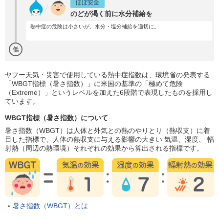
ほぼ安全
のどが渇く前に水分補給を
熱中症の危険は小さいが、水分・塩分補給を適切に。
低
ヤフー天気・災害で使用している熱中症指数は、環境省の発表する
「WBGT指標（暑さ指数）」に米国の基準の「極めて危険
（Extreme）」というレベルを加えた6段階で表現したものを採用し
ています。
WBGT指標（暑さ指数）について
暑さ指数（WBGT）は人体と外気との熱のやりとり（熱収支）に着
目した指標で、人体の熱収支に与える影響の大きい 気温、湿度、 輻
射熱（周辺の熱環境）それぞれの効果から算出される指標です。
暑さ指数（WBGT）とは