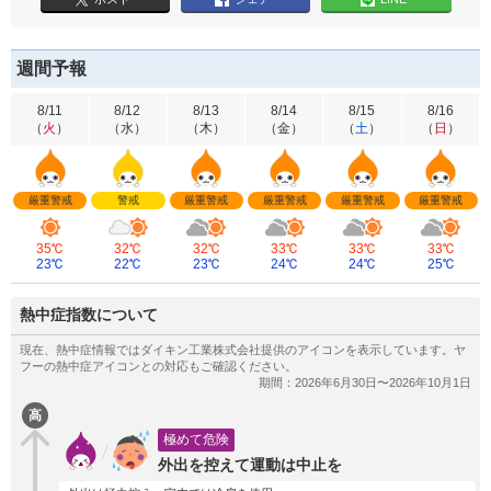
週間予報
8/11
8/12
8/13
8/14
8/15
8/16
（
火
）
（
水
）
（
木
）
（
金
）
（
土
）
（
日
）
厳重警戒
警戒
厳重警戒
厳重警戒
厳重警戒
厳重警戒
35℃
32℃
32℃
33℃
33℃
33℃
23℃
22℃
23℃
24℃
24℃
25℃
熱中症指数について
高
極めて危険
外出を控えて運動は中止を