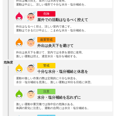
外出は極力控え、室内では冷房を使用。
運動は中止し、涼しい場所で十分な水分・塩分補給を。
危険
屋外での活動はなるべく控えて
外出はなるべく控え、涼しい室内で過ごす。
運動はできるだけ中止し、こまめな水分・塩分補給を。
厳重警戒
外出は炎天下を避けて
外出は炎天下を避けて、室内では冷房を適切に使用。
激しい運動は控え、適宜水分・塩分を補給する。
危険度
警戒
十分な水分・塩分補給と休息を
運動や激しい作業の際は定期的に十分な休息を。
水分・塩分補給を意識し、激しい運動は30分を目処に休憩。
注意
水分・塩分補給を忘れずに
激しい運動や重労働では熱中症の危険がある。
体調の変化に注意し、運動の合間には水分・塩分補給を。