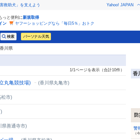
害救助犬」を支えよう
Yahoo! JAPAN
でもっと便利に
新規取得
イン
ヤフーショッピングなら「毎日5％」おトク
パーソナル天気
 香川県
1/1ページを表示（合計10件）
香
県立丸亀競技場)
(香川県丸亀市)
高松市)
)
防
川県善通寺市)
警
（