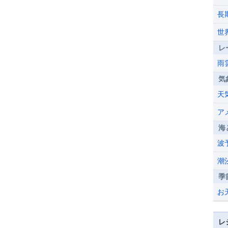
長
世
レ
雨
気
天
ア
海
波
潮
季
お
レ