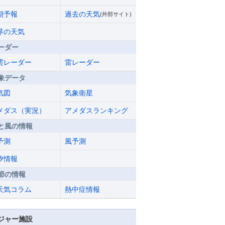
期予報
過去の天気
(外部サイト)
界の天気
ーダー
雲レーダー
雷レーダー
象データ
気図
気象衛星
メダス（実況）
アメダスランキング
と風の情報
予測
風予測
汐情報
節の情報
天気コラム
熱中症情報
ジャー施設