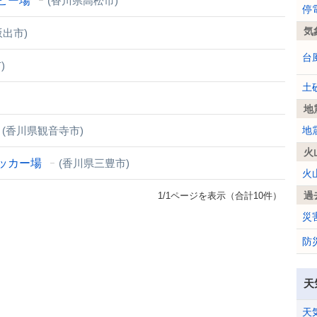
ビー場
(香川県高松市)
停
気
坂出市)
台
)
土
地
(香川県観音寺市)
地
火
ッカー場
(香川県三豊市)
火
過
1/1ページを表示（合計10件）
災
防
天
天