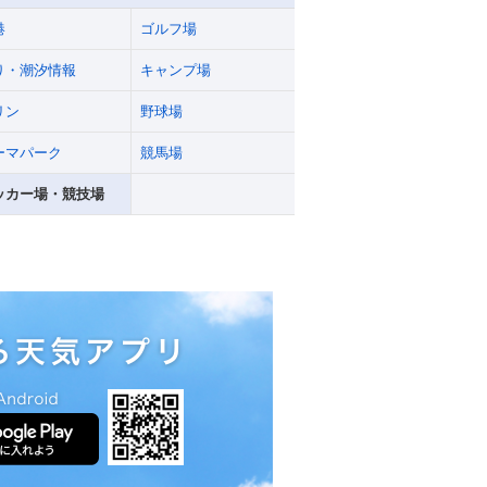
港
ゴルフ場
り・潮汐情報
キャンプ場
リン
野球場
ーマパーク
競馬場
ッカー場・競技場