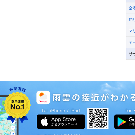
空
釣
マ
テ
サ