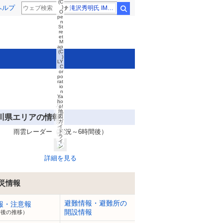
(C
ヘルプ
)
滝沢秀明氏 IMPACT26
検索
O
pe
n
St
re
et
M
ap
(C
)
LY
C
or
po
rat
io
n
Ya
8
ho
月
o!
7
地
川県エリアの情報
日
図
ガ
8:
イ
5
雨雲レーダー（実況～6時間後）
ド
5
ラ
イ
ン
詳細を見る
災情報
避難情報・避難所の
報・注意報
開設情報
今後の推移）