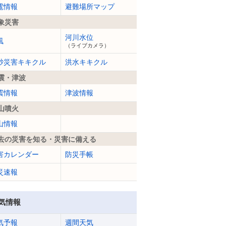
電情報
避難場所マップ
象災害
河川水位
風
（ライブカメラ）
砂災害キキクル
洪水キキクル
震・津波
震情報
津波情報
山噴火
山情報
去の災害を知る・災害に備える
害カレンダー
防災手帳
災速報
気情報
気予報
週間天気