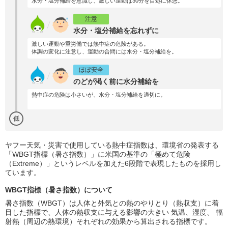
水分・塩分補給を意識し、激しい運動は30分を目処に休憩。
注意
水分・塩分補給を忘れずに
激しい運動や重労働では熱中症の危険がある。
体調の変化に注意し、運動の合間には水分・塩分補給を。
ほぼ安全
のどが渇く前に水分補給を
熱中症の危険は小さいが、水分・塩分補給を適切に。
低
ヤフー天気・災害で使用している熱中症指数は、環境省の発表する
「WBGT指標（暑さ指数）」に米国の基準の「極めて危険
（Extreme）」というレベルを加えた6段階で表現したものを採用し
ています。
WBGT指標（暑さ指数）について
暑さ指数（WBGT）は人体と外気との熱のやりとり（熱収支）に着
目した指標で、人体の熱収支に与える影響の大きい 気温、湿度、 輻
射熱（周辺の熱環境）それぞれの効果から算出される指標です。