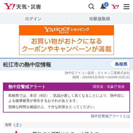
Yahoo!天気・災害
検索
通知
i
ログイン
ID新規取得
松江市の熱中症情報
島根県
熱中症警戒アラート
環境省・気象庁発表
島根県では、本日（8日）、気温が著しく高くなることにより、熱中症に
よる健康被害が発生するおそれがあります。
危険な時間を確認の上、十分な対策をとってください。
熱中症警戒アラートとは
8/8（
土
）