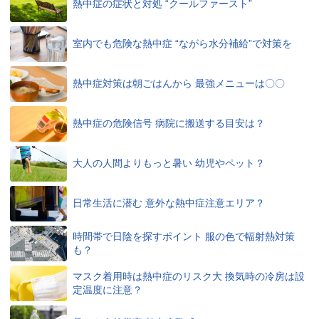
熱中症の症状と対処 “クールファースト”
室内でも危険な熱中症 “ながら水分補給”で対策を
熱中症対策は朝ごはんから 最強メニューは〇〇
熱中症の危険信号 病院に搬送する目安は？
大人の人間よりもっと暑い 幼児やペット？
日常生活に潜む 意外な熱中症注意エリア？
時間帯で日陰を探すポイント 服の色で輻射熱対策
も？
マスク着用時は熱中症のリスク大 換気時の冷房は設
定温度に注意？