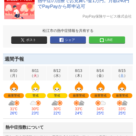
熱中症の治療でお見舞い金1万円。月額240円
でPayPayから即申込可
PayPay保険サービス株式会社
松江市の熱中症情報を共有する
ポスト
シェア
LINE
週間予報
8/10
8/11
8/12
8/13
8/14
8/15
（
月
）
（
火
）
（
水
）
（
木
）
（
金
）
（
土
）
厳重警戒
警戒
警戒
厳重警戒
厳重警戒
厳重警戒
31℃
30℃
30℃
33℃
34℃
33℃
26℃
23℃
22℃
24℃
25℃
25℃
熱中症指数について