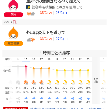
屋外での活動はなるべく控えて
就寝時も積極的に冷房を使用して
35℃
28℃
[-2]
[+1]
危険
8/9（
日
）
外出は炎天下を避けて
33℃
27℃
[-2]
[-1]
厳重警戒
１時間ごとの推移
12
時刻
13
14
15
16
17
18
19
20
21
22
23
0
熱中症
8/9
(日)
34
34
34
33
33
32
31
31
30
30
29
29
29
℃
℃
℃
℃
℃
℃
℃
℃
℃
℃
℃
℃
℃
気温
55
59
60
63
65
64
64
69
73
75
79
80
75
%
%
%
%
%
%
%
%
%
%
%
%
%
湿度
風
4
m
4
m
4
m
4
m
5
m
6
m
5
m
4
m
4
m
3
m
3
m
2
m
2
m