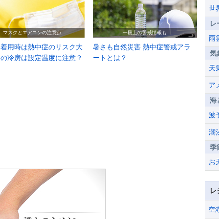
世
レ
マスクとエアコンの注意点
一段上の警戒情報も
雨
ク着用時は熱中症のリスク大
暑さも自然災害 熱中症警戒アラ
気
時の冷房は設定温度に注意？
ートとは？
天
ア
海
波
潮
季
お
レ
空