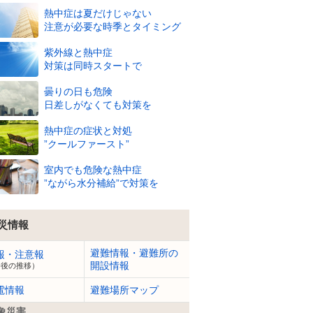
熱中症は夏だけじゃない
注意が必要な時季とタイミング
紫外線と熱中症
対策は同時スタートで
曇りの日も危険
日差しがなくても対策を
熱中症の症状と対処
”クールファースト”
室内でも危険な熱中症
”ながら水分補給”で対策を
災情報
避難情報・避難所の
報・注意報
開設情報
今後の推移）
電情報
避難場所マップ
象災害