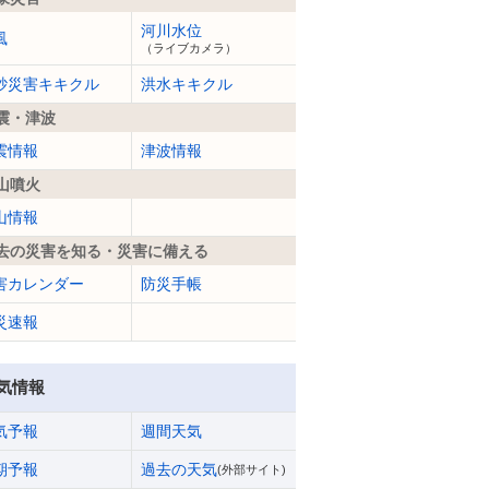
河川水位
風
（ライブカメラ）
砂災害キキクル
洪水キキクル
震・津波
震情報
津波情報
山噴火
山情報
去の災害を知る・災害に備える
害カレンダー
防災手帳
災速報
気情報
気予報
週間天気
期予報
過去の天気
(外部サイト)