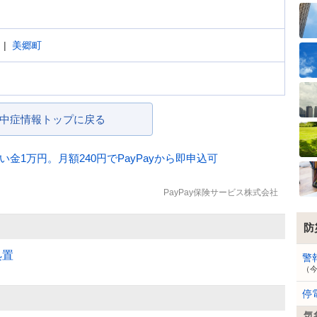
美郷町
中症情報トップに戻る
金1万円。月額240円でPayPayから即申込可
PayPay保険サービス株式会社
防
処置
警
（
停
気