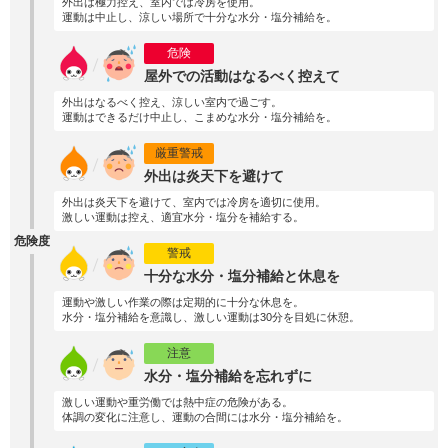
外出は極力控え、室内では冷房を使用。
運動は中止し、涼しい場所で十分な水分・塩分補給を。
危険
屋外での活動はなるべく控えて
外出はなるべく控え、涼しい室内で過ごす。
運動はできるだけ中止し、こまめな水分・塩分補給を。
厳重警戒
外出は炎天下を避けて
外出は炎天下を避けて、室内では冷房を適切に使用。
激しい運動は控え、適宜水分・塩分を補給する。
危険度
警戒
十分な水分・塩分補給と休息を
運動や激しい作業の際は定期的に十分な休息を。
水分・塩分補給を意識し、激しい運動は30分を目処に休憩。
注意
水分・塩分補給を忘れずに
激しい運動や重労働では熱中症の危険がある。
体調の変化に注意し、運動の合間には水分・塩分補給を。