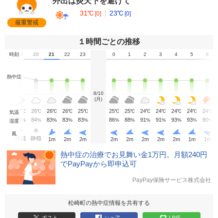
外出は炎天下を避けて
31℃
23℃
[0]
[0]
厳重警戒
１時間ごとの推移
18
時刻
19
20
21
22
23
0
1
2
3
4
5
6
熱中症
8/10
(月)
28
27
26
26
26
25
25
25
24
24
24
24
24
℃
℃
℃
℃
℃
℃
℃
℃
℃
℃
℃
℃
℃
気温
76
78
84
83
83
83
86
88
91
91
93
93
90
%
%
%
%
%
%
%
%
%
%
%
%
%
湿度
風
静穏
静穏
1
m
1
m
2
m
2
m
2
m
2
m
2
m
2
m
2
m
1
m
1
m
熱中症の治療でお見舞い金1万円。月額240円
でPayPayから即申込可
PayPay保険サービス株式会社
松崎町の熱中症情報を共有する
ポスト
シェア
LINE