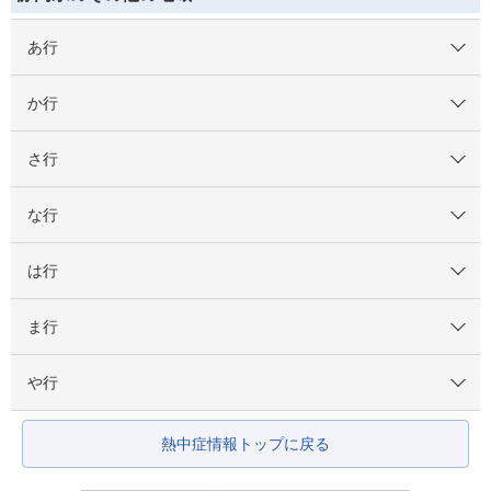
あ行
か行
さ行
な行
は行
ま行
や行
熱中症情報トップに戻る