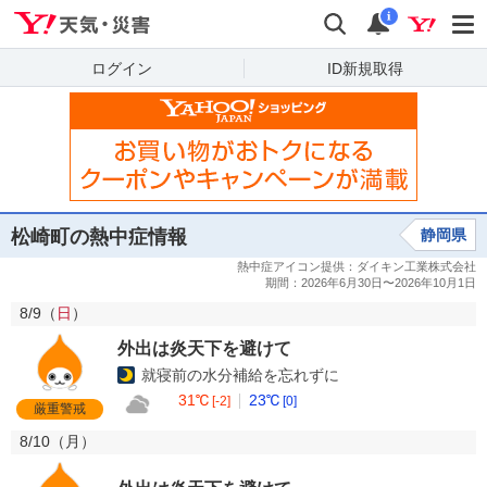
Yahoo!天気・災害
検索
通知
i
ログイン
ID新規取得
松崎町の熱中症情報
静岡県
8/9（
日
）
外出は炎天下を避けて
就寝前の水分補給を忘れずに
31℃
23℃
[-2]
[0]
厳重警戒
8/10（
月
）