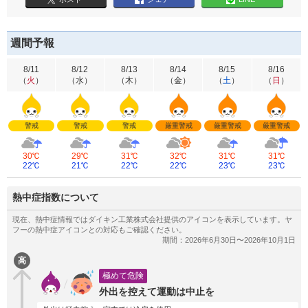
週間予報
8/11
8/12
8/13
8/14
8/15
8/16
（
火
）
（
水
）
（
木
）
（
金
）
（
土
）
（
日
）
警戒
警戒
警戒
厳重警戒
厳重警戒
厳重警戒
30℃
29℃
31℃
32℃
31℃
31℃
22℃
21℃
22℃
22℃
23℃
23℃
熱中症指数について
高
極めて危険
外出を控えて運動は中止を