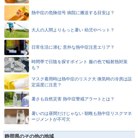
熱中症の危険信号 病院に搬送する目安は？
大人の人間よりもっと暑い 幼児やペット？
日常生活に潜む 意外な熱中症注意エリア？
時間帯で日陰を探すポイント 服の色で輻射熱対策
も？
マスク着用時は熱中症のリスク大 換気時の冷房は設
定温度に注意？
暑さも自然災害 熱中症警戒アラートとは？
暑いのは昼間だけじゃない 朝晩も熱中症リスクマネ
ージメントが不可欠
静岡県のその他の地域