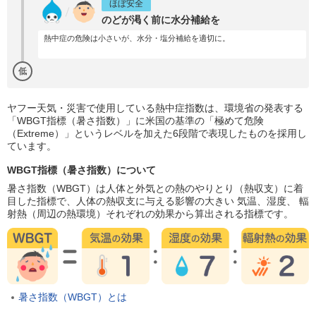
ほぼ安全
のどが渇く前に水分補給を
熱中症の危険は小さいが、水分・塩分補給を適切に。
低
ヤフー天気・災害で使用している熱中症指数は、環境省の発表する
「WBGT指標（暑さ指数）」に米国の基準の「極めて危険
（Extreme）」というレベルを加えた6段階で表現したものを採用し
ています。
WBGT指標（暑さ指数）について
暑さ指数（WBGT）は人体と外気との熱のやりとり（熱収支）に着
目した指標で、人体の熱収支に与える影響の大きい 気温、湿度、 輻
射熱（周辺の熱環境）それぞれの効果から算出される指標です。
暑さ指数（WBGT）とは