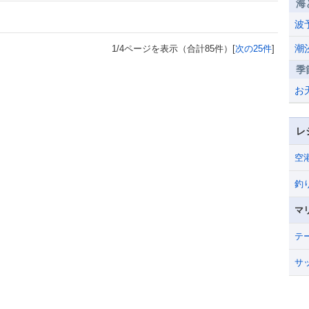
海
波
潮
1/4ページを表示（合計85件）[
次の25件
]
季
お
レ
空
釣
マ
テ
サ