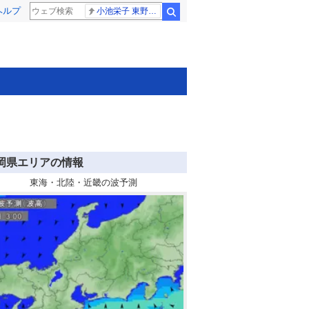
ヘルプ
小池栄子 東野幸治
検索
岡県エリアの情報
東海・北陸・近畿の波予測