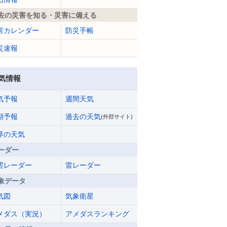
去の災害を知る・災害に備える
害カレンダー
防災手帳
災速報
気情報
気予報
週間天気
期予報
過去の天気
(外部サイト)
界の天気
ーダー
雲レーダー
雷レーダー
象データ
気図
気象衛星
メダス（実況）
アメダスランキング