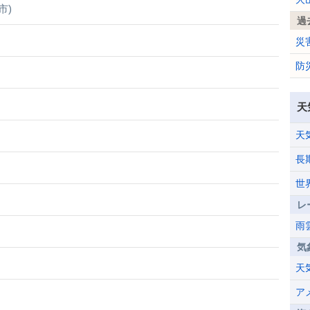
市)
過
災
防
天
天
長
世
レ
雨
気
天
ア