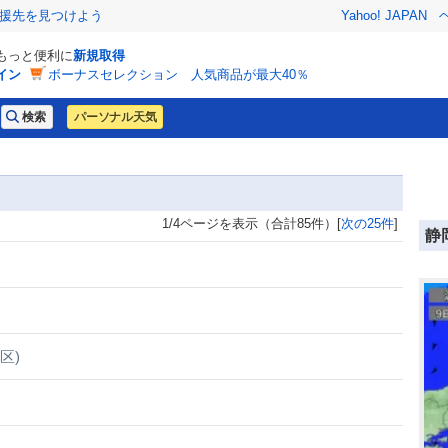
援先を見つけよう
Yahoo! JAPAN
でもっと便利に
新規取得
イン
ボーナスセレクション 人気商品が最大40％
パーソナル天気
1/4ページを表示（合計85件）[
次の25件
]
静
区)