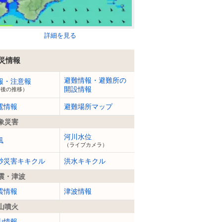
詳細を見る
災情報
避難情報・避難所の
報・注意報
開設情報
今後の推移）
電情報
避難場所マップ
象災害
河川水位
風
（ライブカメラ）
砂災害キキクル
洪水キキクル
震・津波
震情報
津波情報
山噴火
山情報