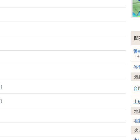
防
警
（
停
気
)
台
)
土
地
地
火
火