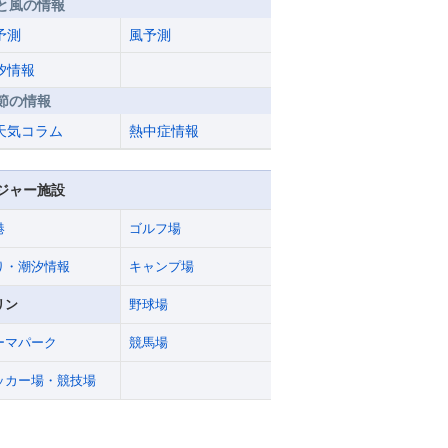
と風の情報
予測
風予測
汐情報
節の情報
天気コラム
熱中症情報
ジャー施設
港
ゴルフ場
り・潮汐情報
キャンプ場
リン
野球場
ーマパーク
競馬場
ッカー場・競技場