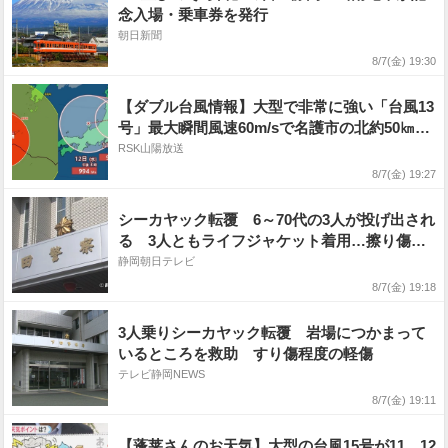
念入場・乗車券を発行
朝日新聞
8/7(金) 19:30
【ダブル台風情報】大型で非常に強い「台風13
号」最大瞬間風速60m/sで名護市の北約50㎞
に...大型「台風15号」は11日（火・祝）から12
RSK山陽放送
日（水）にかけて東日本直撃か...お盆の天気は
8/7(金) 19:27
どうなる?18日（火）までの雨・風シミュレー
ションを確認【気象庁7日午後7時発表】
シーカヤック転覆 6～70代の3人が投げ出され
る 3人ともライフジャケット着用…擦り傷程
度で無事救助
静岡朝日テレビ
8/7(金) 19:18
3人乗りシーカヤック転覆 岩場につかまって
いるところを救助 すり傷程度の軽傷
テレビ静岡NEWS
8/7(金) 19:11
【蓬莱さんのお天気】大型の台風15号が11、12