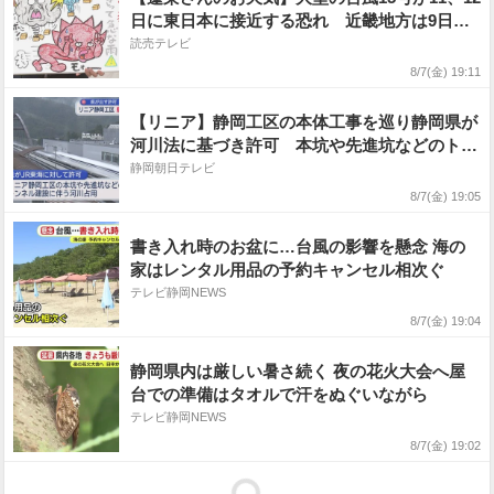
日に東日本に接近する恐れ 近畿地方は9日、
急な雨にご注意を！
読売テレビ
8/7(金) 19:11
【リニア】静岡工区の本体工事を巡り静岡県が
河川法に基づき許可 本坑や先進坑などのトン
ネル建設に伴う河川占用
静岡朝日テレビ
8/7(金) 19:05
書き入れ時のお盆に…台風の影響を懸念 海の
家はレンタル用品の予約キャンセル相次ぐ
テレビ静岡NEWS
8/7(金) 19:04
静岡県内は厳しい暑さ続く 夜の花火大会へ屋
台での準備はタオルで汗をぬぐいながら
テレビ静岡NEWS
8/7(金) 19:02