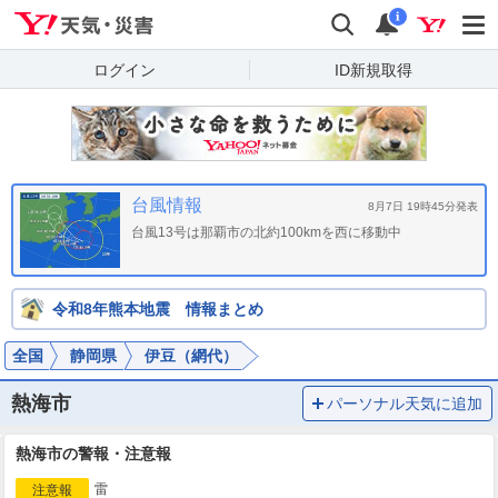
Yahoo!天気・災害
検索
通知
i
ログイン
ID新規取得
台風情報
8月7日 19時45分発表
台風13号は那覇市の北約100kmを西に移動中
令和8年熊本地震 情報まとめ
全国
静岡県
伊豆（網代）
熱海市
パーソナル天気に追加
熱海市の警報・注意報
雷
注意報