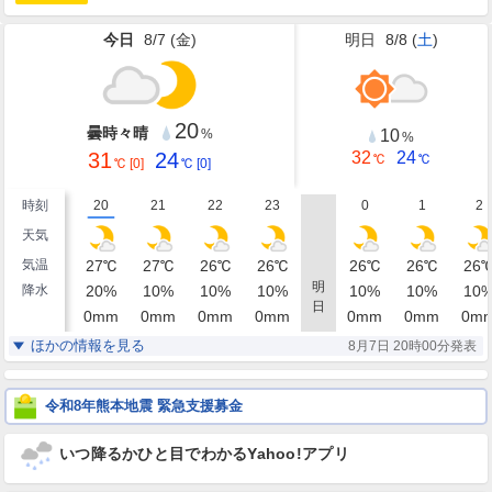
今日
8/7 (
金
)
明日
8/8 (
土
)
20
曇時々晴
10
%
%
31
24
32
24
℃
℃
℃
[0]
℃
[0]
時刻
20
21
22
23
0
1
2
天気
気温
27
℃
27
℃
26
℃
26
℃
26
℃
26
℃
26
明
降水
20
%
10
%
10
%
10
%
10
%
10
%
10
日
0
mm
0
mm
0
mm
0
mm
0
mm
0
mm
0
m
湿度
82
82
83
83
84
86
86
%
%
%
%
%
%
ほかの情報を見る
8月7日 20時00分発表
静穏
南西
西南西
西南西
西南西
西
西
風
0
1
1
1
1
1
1
m/s
m/s
m/s
m/s
m/s
m/s
m/
令和8年熊本地震 緊急支援募金
いつ降るかひと目でわかるYahoo!アプリ