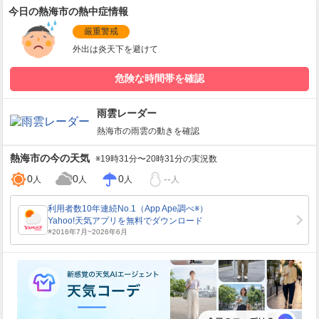
今日の熱海市の熱中症情報
厳重警戒
外出は炎天下を避けて
危険な時間帯を確認
雨雲レーダー
熱海市
の雨雲の動きを確認
熱海市
の今の天気
※19時31分〜20時31分の実況数
0
0
0
--
人
人
人
人