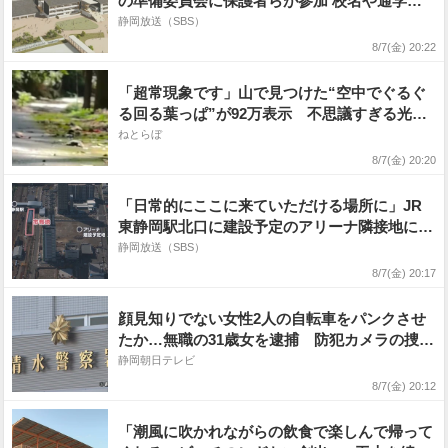
の準備委員会に保護者らが参加 校名や通学方
法など検討へ=静岡・牧之原市
静岡放送（SBS）
8/7(金) 20:22
「超常現象です」山で見つけた“空中でぐるぐ
る回る葉っぱ”が92万表示 不思議すぎる光景
に驚がく「神のお遊びかと」
ねとらぼ
8/7(金) 20:20
「日常的にここに来ていただける場所に」JR
東静岡駅北口に建設予定のアリーナ隣接地に商
業施設やホテルなど整備へ 市有地を売却・貸
静岡放送（SBS）
し付けの方針=静岡市
8/7(金) 20:17
顔見知りでない女性2人の自転車をパンクさせ
たか…無職の31歳女を逮捕 防犯カメラの捜査
から浮上 容疑認める 静岡市
静岡朝日テレビ
8/7(金) 20:12
「潮風に吹かれながらの飲食で楽しんで帰って