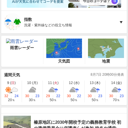
指数
洗濯・紫外線などの役立ち情報
雨雲レーダー
天気図
地震
週間天気
8月7日 20時00分発表
9 (
日
)
10 (
月
)
11 (
火
)
12 (
水
)
13 (
木
)
14 (
金
)
32
24
30
23
29
22
30
22
30
23
30
23
20
30
50
50
50
70
％
％
％
％
％
％
榛原地区に2030年開校予定の義務教育学校 初