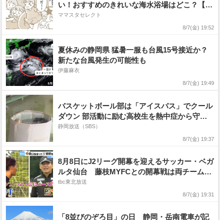
い！おすすめのきれいな海水浴場はどこ？【東
日本エリア編】
ママスタセレクト
8/7(金) 19:52
夏休みの静岡県 猛暑一服も台風15号接近か？
新たな台風発生の可能性も
伊藤麻衣
8/7(金) 19:49
バスケットボール部は「アイスバス」でクール
ダウン 部活動に励む高校生を熱中症から守る
取り組み=静岡城北高校
静岡放送（SBS）
8/7(金) 19:37
8月8日にJ2リーグ開幕を迎えるサッカー・ベガ
ルタ仙台 藤枝MYFCとの開幕戦は両チームの
監督「師弟対決」にも注目!
tbc東北放送
8/7(金) 19:31
「8並びのぞろ目」の日 静岡・岳南電車が記