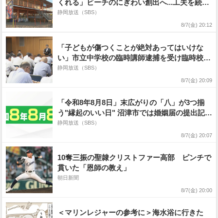
くれる」ビーチのにぎわい創出へ...工夫を続け
る海の家 営業時間を夜まで延ばす"夕涼み営業"
静岡放送（SBS）
期間限定の娯楽として定着=静岡・牧之原市
8/7(金) 20:12
「子どもが傷つくことが絶対あってはいけな
い」市立中学校の臨時講師逮捕を受け臨時校長
会 市の教育委員会が再発防止徹底呼びかけ=静
静岡放送（SBS）
岡市
8/7(金) 20:09
「令和8年8月8日」末広がりの「八」が3つ揃
う"縁起のいい日" 沼津市では婚姻届の提出記念
サービス実施=静岡
静岡放送（SBS）
8/7(金) 20:07
10奪三振の聖隷クリストファー高部 ピンチで
貫いた「恩師の教え」
朝日新聞
8/7(金) 20:00
＜マリンレジャーの参考に＞海水浴に行きた