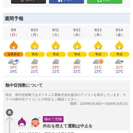
週間予報
8/9
8/10
8/11
8/12
8/13
8/14
（
日
）
（
月
）
（
火
）
（
水
）
（
木
）
（
金
）
厳重警戒
警戒
警戒
警戒
警戒
警戒
34℃
30℃
29℃
30℃
31℃
31℃
24℃
21℃
21℃
21℃
22℃
22℃
熱中症指数について
高
極めて危険
外出を控えて運動は中止を