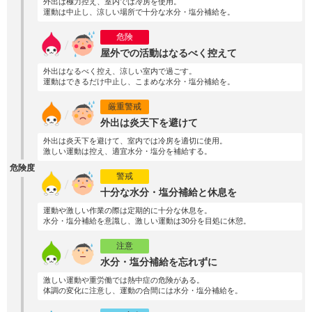
外出は極力控え、室内では冷房を使用。
運動は中止し、涼しい場所で十分な水分・塩分補給を。
危険
屋外での活動はなるべく控えて
外出はなるべく控え、涼しい室内で過ごす。
運動はできるだけ中止し、こまめな水分・塩分補給を。
厳重警戒
外出は炎天下を避けて
外出は炎天下を避けて、室内では冷房を適切に使用。
激しい運動は控え、適宜水分・塩分を補給する。
危険度
警戒
十分な水分・塩分補給と休息を
運動や激しい作業の際は定期的に十分な休息を。
水分・塩分補給を意識し、激しい運動は30分を目処に休憩。
注意
水分・塩分補給を忘れずに
激しい運動や重労働では熱中症の危険がある。
体調の変化に注意し、運動の合間には水分・塩分補給を。