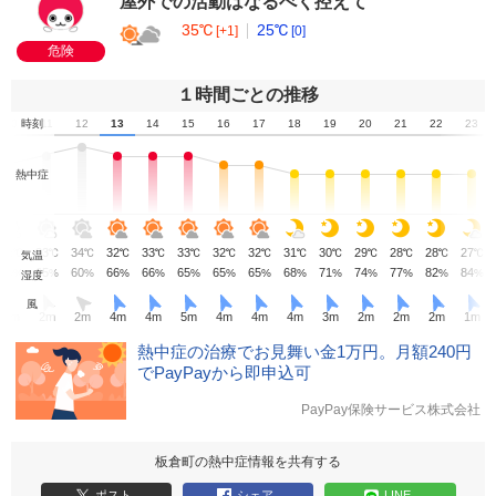
屋外での活動はなるべく控えて
35℃
25℃
[+1]
[0]
危険
１時間ごとの推移
10
時刻
11
12
13
14
15
16
17
18
19
20
21
22
23
熱中症
32
33
34
32
33
33
32
32
31
30
29
28
28
27
℃
℃
℃
℃
℃
℃
℃
℃
℃
℃
℃
℃
℃
℃
気温
69
65
60
66
66
65
65
65
68
71
74
77
82
84
%
%
%
%
%
%
%
%
%
%
%
%
%
%
湿度
風
3
m
2
m
2
m
4
m
4
m
5
m
4
m
4
m
4
m
3
m
2
m
2
m
2
m
1
m
熱中症の治療でお見舞い金1万円。月額240円
でPayPayから即申込可
PayPay保険サービス株式会社
板倉町の熱中症情報を共有する
ポスト
シェア
LINE