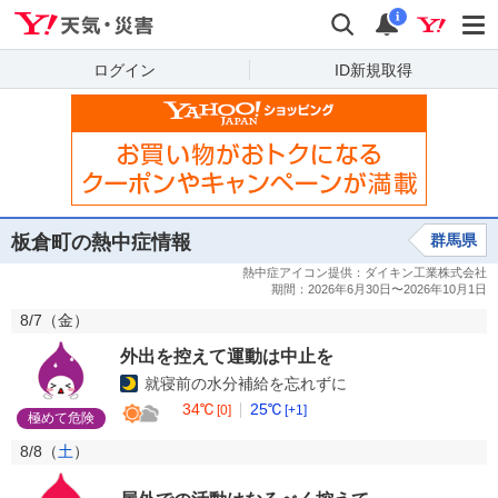
Yahoo!天気・災害
検索
通知
i
ログイン
ID新規取得
板倉町の熱中症情報
群馬県
8/7（
金
）
外出を控えて運動は中止を
就寝前の水分補給を忘れずに
34℃
25℃
[0]
[+1]
極めて危険
8/8（
土
）