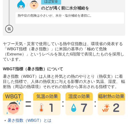
ほぼ安全
のどが渇く前に水分補給を
熱中症の危険は小さいが、水分・塩分補給を適切に。
低
ヤフー天気・災害で使用している熱中症指数は、環境省の発表する
「WBGT指標（暑さ指数）」に米国の基準の「極めて危険
（Extreme）」というレベルを加えた6段階で表現したものを採用し
ています。
WBGT指標（暑さ指数）について
暑さ指数（WBGT）は人体と外気との熱のやりとり（熱収支）に着
目した指標で、人体の熱収支に与える影響の大きい 気温、湿度、 輻
射熱（周辺の熱環境）それぞれの効果から算出される指標です。
暑さ指数（WBGT）とは