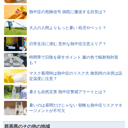
熱中症の危険信号 病院に搬送する目安は？
大人の人間よりもっと暑い 幼児やペット？
日常生活に潜む 意外な熱中症注意エリア？
時間帯で日陰を探すポイント 服の色で輻射熱対策
も？
マスク着用時は熱中症のリスク大 換気時の冷房は設
定温度に注意？
暑さも自然災害 熱中症警戒アラートとは？
暑いのは昼間だけじゃない 朝晩も熱中症リスクマネ
ージメントが不可欠
群馬県のその他の地域