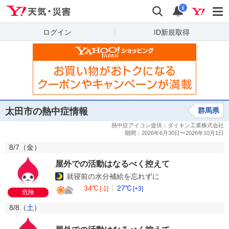
Yahoo!天気・災害
検索
通知
i
ログイン
ID新規取得
太田市の熱中症情報
群馬県
8/7（
金
）
屋外での活動はなるべく控えて
就寝前の水分補給を忘れずに
34℃
27℃
[-1]
[+3]
危険
8/8（
土
）