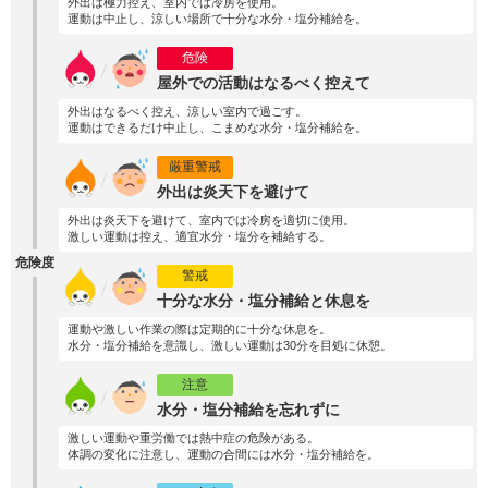
外出は極力控え、室内では冷房を使用。
運動は中止し、涼しい場所で十分な水分・塩分補給を。
危険
屋外での活動はなるべく控えて
外出はなるべく控え、涼しい室内で過ごす。
運動はできるだけ中止し、こまめな水分・塩分補給を。
厳重警戒
外出は炎天下を避けて
外出は炎天下を避けて、室内では冷房を適切に使用。
激しい運動は控え、適宜水分・塩分を補給する。
危険度
警戒
十分な水分・塩分補給と休息を
運動や激しい作業の際は定期的に十分な休息を。
水分・塩分補給を意識し、激しい運動は30分を目処に休憩。
注意
水分・塩分補給を忘れずに
激しい運動や重労働では熱中症の危険がある。
体調の変化に注意し、運動の合間には水分・塩分補給を。