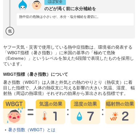
ほぼ安全
のどが渇く前に水分補給を
熱中症の危険は小さいが、水分・塩分補給を適切に。
低
ヤフー天気・災害で使用している熱中症指数は、環境省の発表する
「WBGT指標（暑さ指数）」に米国の基準の「極めて危険
（Extreme）」というレベルを加えた6段階で表現したものを採用し
ています。
WBGT指標（暑さ指数）について
暑さ指数（WBGT）は人体と外気との熱のやりとり（熱収支）に着
目した指標で、人体の熱収支に与える影響の大きい 気温、湿度、 輻
射熱（周辺の熱環境）それぞれの効果から算出される指標です。
暑さ指数（WBGT）とは