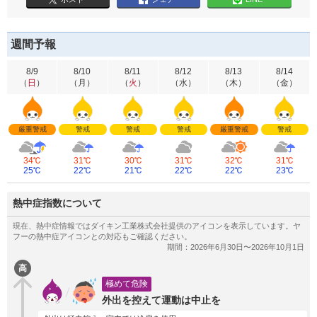
週間予報
8/9
8/10
8/11
8/12
8/13
8/14
（
日
）
（
月
）
（
火
）
（
水
）
（
木
）
（
金
）
厳重警戒
警戒
警戒
警戒
厳重警戒
警戒
34℃
31℃
30℃
31℃
32℃
31℃
25℃
22℃
21℃
22℃
22℃
23℃
熱中症指数について
高
極めて危険
外出を控えて運動は中止を