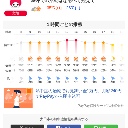
屋外での活動はなるべく控えて
35℃
26℃
[+1]
[-1]
危険
１時間ごとの推移
6
時刻
7
8
9
10
11
12
13
14
15
16
17
18
19
熱中症
27
29
30
31
30
32
32
33
33
33
33
32
31
31
℃
℃
℃
℃
℃
℃
℃
℃
℃
℃
℃
℃
℃
℃
気温
85
80
75
68
70
65
62
60
59
60
61
62
64
67
%
%
%
%
%
%
%
%
%
%
%
%
%
%
湿度
風
2
m
2
m
3
m
2
m
2
m
2
m
3
m
3
m
4
m
4
m
4
m
4
m
3
m
3
m
熱中症の治療でお見舞い金1万円。月額240円
でPayPayから即申込可
PayPay保険サービス株式会社
太田市の熱中症情報を共有する
ポスト
シェア
LINE