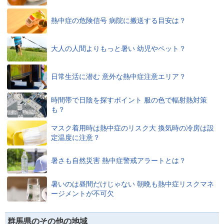
熱中症の危険信号 病院に搬送する目安は？
大人の人間よりもっと暑い 幼児やペット？
日常生活に潜む 意外な熱中症注意エリア？
時間帯で日陰を探すポイント 服の色で輻射熱対策
も？
マスク着用時は熱中症のリスク大 換気時の冷房は設
定温度に注意？
暑さも自然災害 熱中症警戒アラートとは？
暑いのは昼間だけじゃない 朝晩も熱中症リスクマネ
ージメントが不可欠
群馬県のその他の地域