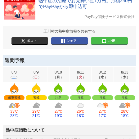
熱中症の治療でお見舞い金1万円。月額240円
でPayPayから即申込可
PayPay保険サービス株式会社
玉川村の熱中症情報を共有する
ポスト
シェア
LINE
週間予報
8/8
8/9
8/10
8/11
8/12
8/13
（
土
）
（
日
）
（
月
）
（
火
）
（
水
）
（
木
）
厳重警戒
警戒
注意
注意
注意
注意
33℃
29℃
27℃
26℃
27℃
28℃
23℃
21℃
19℃
18℃
17℃
18℃
熱中症指数について