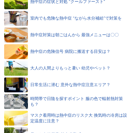
熱中症の症状と対処 “クールファースト”
室内でも危険な熱中症 “ながら水分補給”で対策を
熱中症対策は朝ごはんから 最強メニューは〇〇
熱中症の危険信号 病院に搬送する目安は？
大人の人間よりもっと暑い 幼児やペット？
日常生活に潜む 意外な熱中症注意エリア？
時間帯で日陰を探すポイント 服の色で輻射熱対策
も？
マスク着用時は熱中症のリスク大 換気時の冷房は設
定温度に注意？