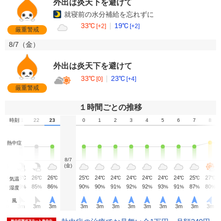
外出は炎天下を避けて
就寝前の水分補給を忘れずに
33℃
19℃
[+2]
[+2]
厳重警戒
8/7（
金
）
外出は炎天下を避けて
33℃
23℃
[0]
[+4]
厳重警戒
１時間ごとの推移
20
時刻
21
22
23
0
1
2
3
4
5
6
7
8
熱中症
8/7
(金)
27
26
26
26
25
24
24
24
24
24
24
25
27
℃
℃
℃
℃
℃
℃
℃
℃
℃
℃
℃
℃
℃
気温
80
83
85
86
90
90
91
92
92
93
91
87
80
%
%
%
%
%
%
%
%
%
%
%
%
%
湿度
風
3
m
3
m
3
m
3
m
3
m
3
m
3
m
3
m
3
m
3
m
3
m
3
m
3
m