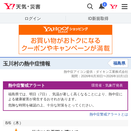
Yahoo!天気・災害
検索
通知
i
ログイン
ID新規取得
玉川村の熱中症情報
福島県
熱中症警戒アラート
環境省・気象庁発表
福島県では、明日（7日）、気温が著しく高くなることにより、熱中症に
よる健康被害が発生するおそれがあります。
危険な時間を確認の上、十分な対策をとってください。
熱中症警戒アラートとは
8/6（
木
）