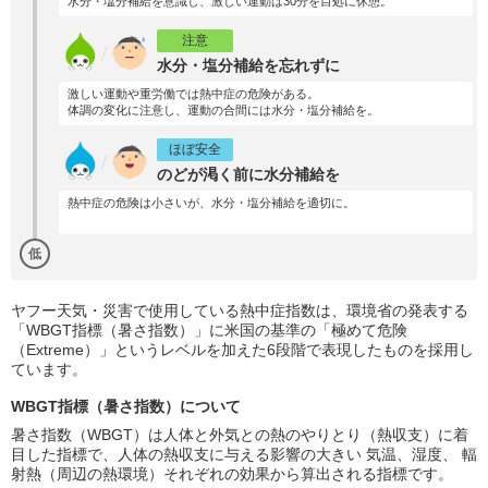
水分・塩分補給を意識し、激しい運動は30分を目処に休憩。
注意
水分・塩分補給を忘れずに
激しい運動や重労働では熱中症の危険がある。
体調の変化に注意し、運動の合間には水分・塩分補給を。
ほぼ安全
のどが渇く前に水分補給を
熱中症の危険は小さいが、水分・塩分補給を適切に。
低
ヤフー天気・災害で使用している熱中症指数は、環境省の発表する
「WBGT指標（暑さ指数）」に米国の基準の「極めて危険
（Extreme）」というレベルを加えた6段階で表現したものを採用し
ています。
WBGT指標（暑さ指数）について
暑さ指数（WBGT）は人体と外気との熱のやりとり（熱収支）に着
目した指標で、人体の熱収支に与える影響の大きい 気温、湿度、 輻
射熱（周辺の熱環境）それぞれの効果から算出される指標です。