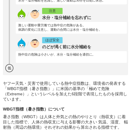
水分・塩分補給を意識し、激しい運動は30分を目処に休憩。
注意
水分・塩分補給を忘れずに
激しい運動や重労働では熱中症の危険がある。
体調の変化に注意し、運動の合間には水分・塩分補給を。
ほぼ安全
のどが渇く前に水分補給を
熱中症の危険は小さいが、水分・塩分補給を適切に。
低
ヤフー天気・災害で使用している熱中症指数は、環境省の発表する
「WBGT指標（暑さ指数）」に米国の基準の「極めて危険
（Extreme）」というレベルを加えた6段階で表現したものを採用し
ています。
WBGT指標（暑さ指数）について
暑さ指数（WBGT）は人体と外気との熱のやりとり（熱収支）に着
目した指標で、人体の熱収支に与える影響の大きい 気温、湿度、 輻
射熱（周辺の熱環境）それぞれの効果から算出される指標です。