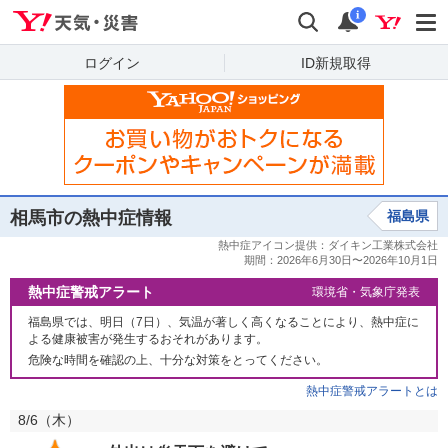
Yahoo!天気・災害
検索
通知
i
ログイン
ID新規取得
相馬市の熱中症情報
福島県
熱中症警戒アラート
環境省・気象庁発表
福島県では、明日（7日）、気温が著しく高くなることにより、熱中症に
よる健康被害が発生するおそれがあります。
危険な時間を確認の上、十分な対策をとってください。
熱中症警戒アラートとは
8/6（
木
）