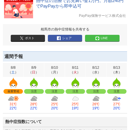
熱中症の治療でお見舞い金1万円。月額240円
でPayPayから即申込可
PayPay保険サービス株式会社
相馬市の熱中症情報を共有する
ポスト
シェア
LINE
週間予報
8/8
8/9
8/10
8/11
8/12
8/13
（
土
）
（
日
）
（
月
）
（
火
）
（
水
）
（
木
）
厳重警戒
注意
注意
注意
注意
注意
31℃
28℃
25℃
25℃
26℃
27℃
22℃
22℃
20℃
19℃
19℃
20℃
熱中症指数について