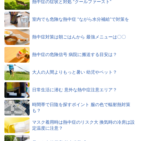
熱中症の症状と対処 “クールファースト”
室内でも危険な熱中症 “ながら水分補給”で対策を
熱中症対策は朝ごはんから 最強メニューは〇〇
熱中症の危険信号 病院に搬送する目安は？
大人の人間よりもっと暑い 幼児やペット？
日常生活に潜む 意外な熱中症注意エリア？
時間帯で日陰を探すポイント 服の色で輻射熱対策
も？
マスク着用時は熱中症のリスク大 換気時の冷房は設
定温度に注意？