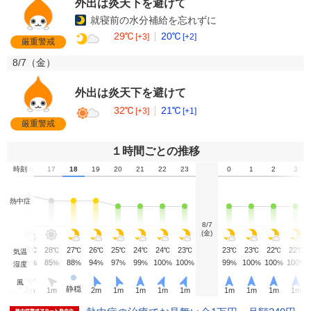
外出は炎天下を避けて
就寝前の水分補給を忘れずに
29℃
20℃
[+3]
[+2]
厳重警戒
8/7（
金
）
外出は炎天下を避けて
32℃
21℃
[+3]
[+1]
厳重警戒
１時間ごとの推移
15
時刻
16
17
18
19
20
21
22
23
0
1
2
3
熱中症
8/7
(金)
28
28
28
27
26
25
24
24
23
23
23
22
22
℃
℃
℃
℃
℃
℃
℃
℃
℃
℃
℃
℃
℃
気温
83
85
85
88
94
97
99
100
100
99
100
100
100
%
%
%
%
%
%
%
%
%
%
%
%
%
湿度
風
静穏
3
m
2
m
1
m
2
m
1
m
1
m
1
m
1
m
1
m
1
m
1
m
1
m