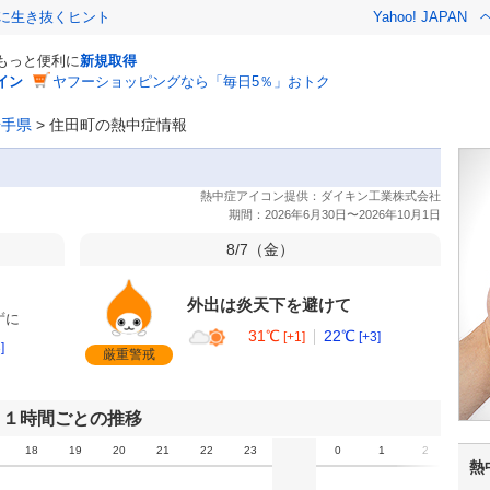
クに生き抜くヒント
Yahoo! JAPAN
でもっと便利に
新規取得
イン
ヤフーショッピングなら「毎日5％」おトク
岩手県
>
住田町の熱中症情報
8/7（
金
）
外出は炎天下を避けて
ずに
31℃
22℃
[+1]
[+3]
]
厳重警戒
１時間ごとの推移
18
19
20
21
22
23
0
1
2
3
熱