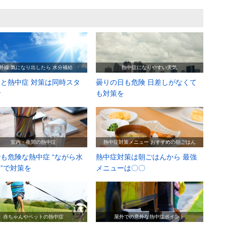
外線 気になり出したら 水分補給
熱中症になりやすい天気
と熱中症 対策は同時スタ
曇りの日も危険 日差しがなくて
で
も対策を
室内・夜間の熱中症
熱中症対策メニュー おすすめの朝ごはん
も危険な熱中症 “ながら水
熱中症対策は朝ごはんから 最強
”で対策を
メニューは〇〇
赤ちゃんやペットの熱中症
屋外での意外な熱中症ポイント