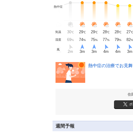
熱中症
23
25
26
28
29
30
29
29
28
28
27
気温
℃
℃
℃
℃
℃
℃
℃
℃
℃
℃
℃
89
82
78
73
70
69
74
75
77
79
82
湿度
%
%
%
%
%
%
%
%
%
%
%
風
m
2
m
静穏
静穏
静穏
3
m
2
m
3
m
3
m
4
m
4
m
3
m
熱中症の治療でお見舞い
住
ポ
週間予報