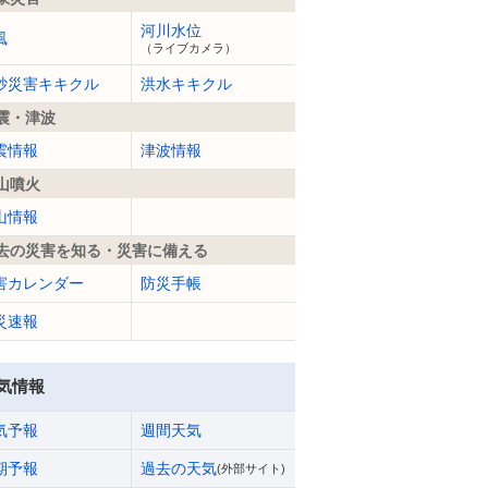
河川水位
風
（ライブカメラ）
砂災害キキクル
洪水キキクル
震・津波
震情報
津波情報
山噴火
山情報
去の災害を知る・災害に備える
害カレンダー
防災手帳
災速報
気情報
気予報
週間天気
期予報
過去の天気
(外部サイト)