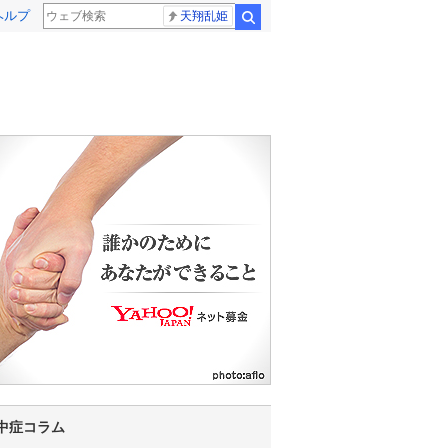
ヘルプ
天翔乱姫
検索
4
5
6
7
8
9
10
11
12
13
14
中症コラム