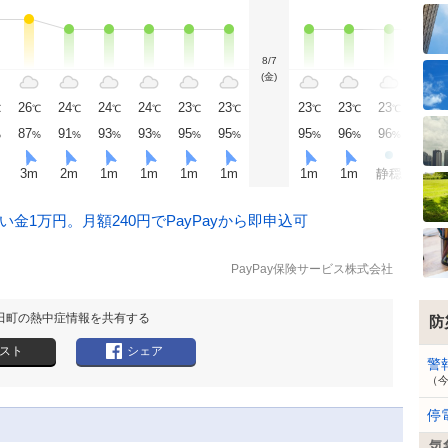
8/7
(金)
26
24
24
24
23
23
23
23
23
23
℃
℃
℃
℃
℃
℃
℃
℃
℃
℃
℃
87
91
93
93
95
95
95
96
96
95
%
%
%
%
%
%
%
%
%
%
%
3
m
2
m
1
m
1
m
1
m
1
m
1
m
1
m
静穏
静穏
金1万円。月額240円でPayPayから即申込可
PayPay保険サービス株式会社
田町の熱中症情報を共有する
防
スト
シェア
警
（
停
気