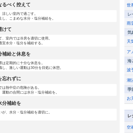
なるべく控えて
世
、涼しい室内で過ごす。
レ
止し、こまめな水分・塩分補給を。
雨
避けて
気
て、室内では冷房を適切に使用。
天
適宜水分・塩分を補給する。
ア
分補給と休息を
海
際は定期的に十分な休息を。
識し、激しい運動は30分を目処に休憩。
波
を忘れずに
潮
では熱中症の危険がある。
季
、運動の合間には水分・塩分補給を。
お
水分補給を
いが、水分・塩分補給を適切に。
レ
空