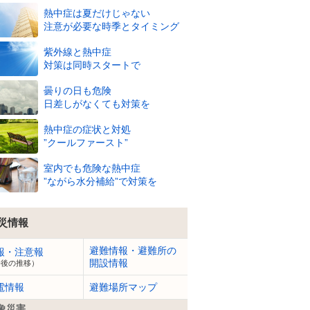
熱中症は夏だけじゃない
注意が必要な時季とタイミング
紫外線と熱中症
対策は同時スタートで
23
23
23
24
26
28
29
30
30
30
29
℃
℃
℃
℃
℃
℃
℃
℃
℃
℃
℃
曇りの日も危険
95
95
95
91
81
72
68
67
69
72
73
%
%
%
%
%
%
%
%
%
%
%
日差しがなくても対策を
静穏
静穏
静穏
静穏
1
m
1
m
3
m
3
m
4
m
4
m
4
m
熱中症の症状と対処
”クールファースト”
室内でも危険な熱中症
”ながら水分補給”で対策を
災情報
避難情報・避難所の
報・注意報
開設情報
今後の推移）
電情報
避難場所マップ
象災害