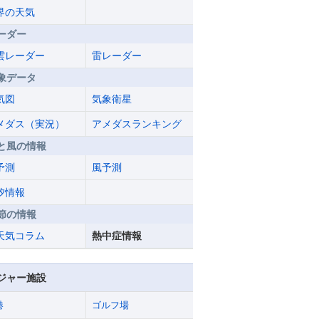
界の天気
ーダー
雲レーダー
雷レーダー
象データ
気図
気象衛星
メダス（実況）
アメダスランキング
と風の情報
予測
風予測
汐情報
節の情報
天気コラム
熱中症情報
ジャー施設
港
ゴルフ場