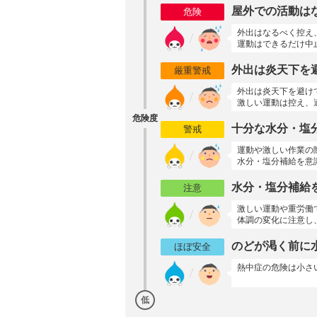
屋外での活動は
危険
外出はなるべく控え
運動はできるだけ中
外出は炎天下を
厳重警戒
外出は炎天下を避け
激しい運動は控え、
危険度
十分な水分・塩
警戒
運動や激しい作業の
水分・塩分補給を意
水分・塩分補給
注意
激しい運動や重労働
体調の変化に注意し
のどが渇く前に
ほぼ安全
熱中症の危険は小さ
低