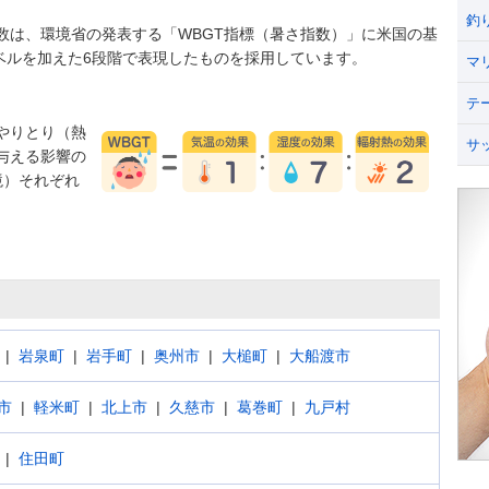
釣
数は、環境省の発表する「WBGT指標（暑さ指数）」に米国の基
うレベルを加えた6段階で表現したものを採用しています。
マ
テ
やりとり（熱
サ
与える影響の
境）それぞれ
岩泉町
岩手町
奥州市
大槌町
大船渡市
市
軽米町
北上市
久慈市
葛巻町
九戸村
住田町