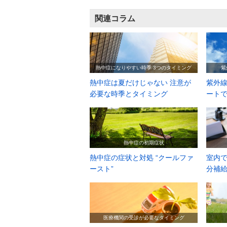
関連コラム
熱中症になりやすい時季 3つのタイミング
紫
熱中症は夏だけじゃない 注意が
紫外線
必要な時季とタイミング
ート
熱中症の初期症状
熱中症の症状と対処 “クールファ
室内で
ースト”
分補給
医療機関の受診が必要なタイミング