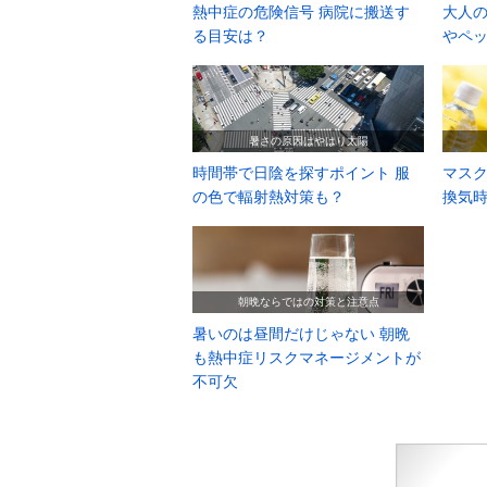
熱中症の危険信号 病院に搬送す
大人の
る目安は？
やペ
暑さの原因はやはり太陽
時間帯で日陰を探すポイント 服
マス
の色で輻射熱対策も？
換気
朝晩ならではの対策と注意点
暑いのは昼間だけじゃない 朝晩
も熱中症リスクマネージメントが
不可欠