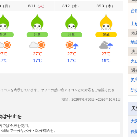
0
（
月
）
8/11
（
火
）
8/12
（
水
）
8/13
（
木
）
台
土
地
注意
注意
注意
警戒
地
火
27℃
27℃
27℃
27℃
17℃
17℃
17℃
19℃
火
過
災
防
天
動は中止を
天
内では冷房を使用。
い場所で十分な水分・塩分補給を。
長