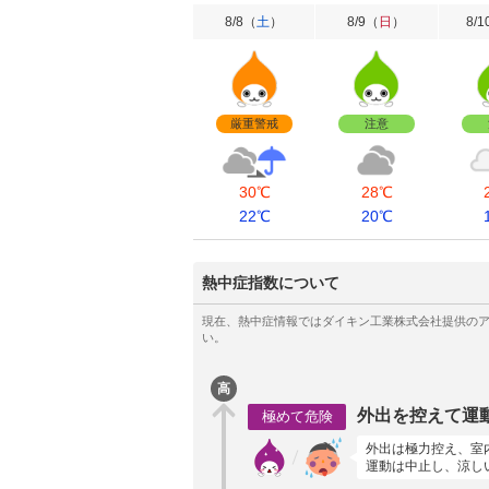
8/8
（
土
）
8/9
（
日
）
8/1
厳重警戒
注意
30℃
28℃
22℃
20℃
熱中症指数について
高
外出を控えて運
極めて危険
外出は極力控え、室
運動は中止し、涼し