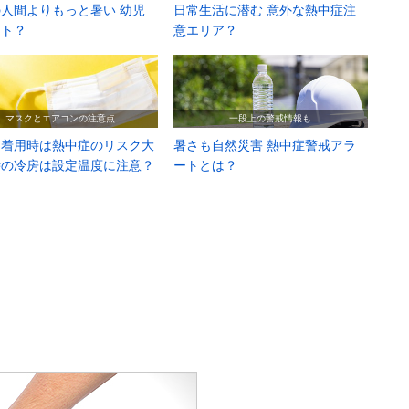
人間よりもっと暑い 幼児
日常生活に潜む 意外な熱中症注
ット？
意エリア？
マスクとエアコンの注意点
一段上の警戒情報も
ク着用時は熱中症のリスク大
暑さも自然災害 熱中症警戒アラ
時の冷房は設定温度に注意？
ートとは？