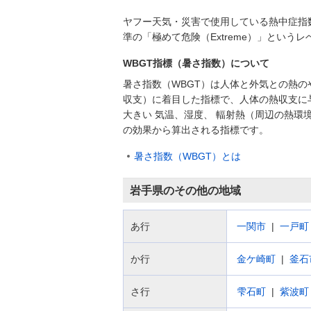
ヤフー天気・災害で使用している熱中症指
準の「極めて危険（Extreme）」とい
WBGT指標（暑さ指数）について
暑さ指数（WBGT）は人体と外気との熱の
収支）に着目した指標で、人体の熱収支に
大きい 気温、湿度、 輻射熱（周辺の熱環
の効果から算出される指標です。
暑さ指数（WBGT）とは
岩手県のその他の地域
あ行
一関市
一戸町
か行
金ケ崎町
釜石
さ行
雫石町
紫波町