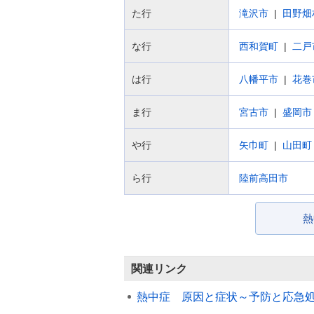
た行
滝沢市
田野畑
な行
西和賀町
二戸
は行
八幡平市
花巻
ま行
宮古市
盛岡市
や行
矢巾町
山田町
ら行
陸前高田市
熱
関連リンク
熱中症 原因と症状～予防と応急