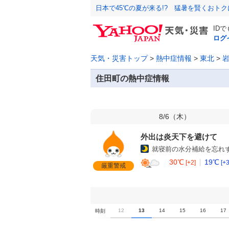
日本で45℃の夏が来る!? 猛暑を賢くおト
ID
ログ
天気・災害トップ
>
熱中症情報
>
東北
>
住田町の熱中症情報
8/6（
木
）
外出は炎天下を避けて
就寝前の水分補給を忘れ
30℃
19℃
[+2]
[+3
厳重警戒
7
8
9
10
11
12
13
14
15
16
17
時刻