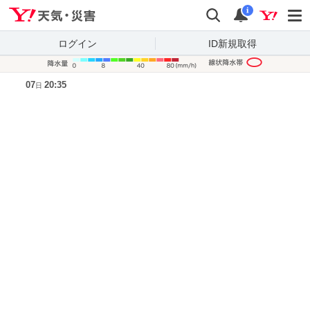
Yahoo!天気・災害
検索
通知
i
ログイン
ID新規取得
降水量凡
07
20:35
日