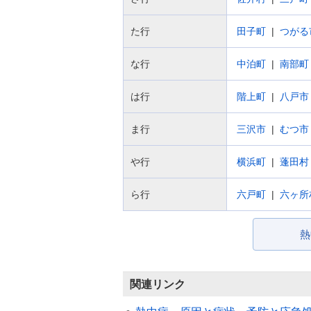
た行
田子町
つがる
な行
中泊町
南部町
は行
階上町
八戸市
ま行
三沢市
むつ市
や行
横浜町
蓬田村
ら行
六戸町
六ヶ所
熱
関連リンク