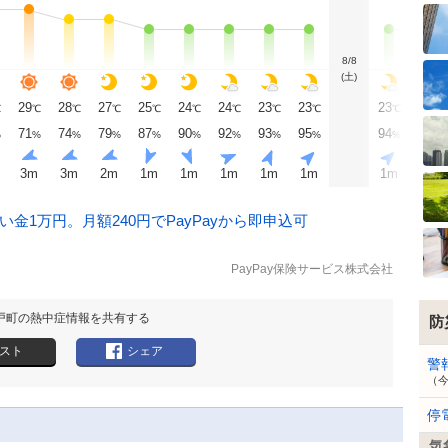
8/8
(土)
29
28
27
25
24
24
23
23
23
22
℃
℃
℃
℃
℃
℃
℃
℃
℃
℃
℃
71
74
79
87
90
92
93
95
94
93
%
%
%
%
%
%
%
%
%
%
%
3
m
3
m
2
m
1
m
1
m
1
m
1
m
1
m
1
m
1
m
金1万円。月額240円でPayPayから即申込可
PayPay保険サービス株式会社
戸町の熱中症情報を共有する
防
スト
シェア
警
（
停
気