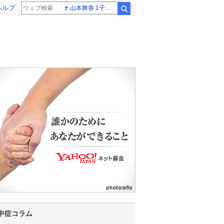
ヘルプ
山本舞香 1子出産
検索
2
3
4
5
6
7
8
9
10
11
12
中症コラム