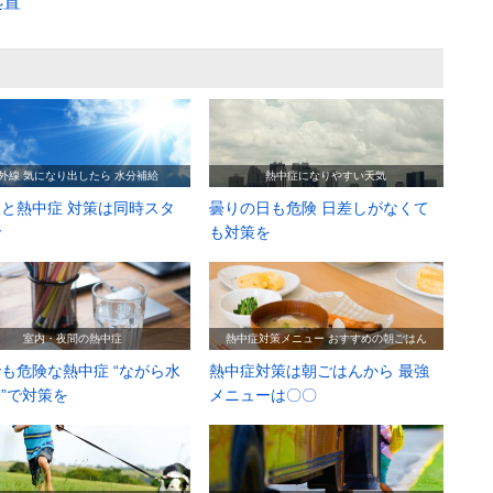
処置
外線 気になり出したら 水分補給
熱中症になりやすい天気
と熱中症 対策は同時スタ
曇りの日も危険 日差しがなくて
で
も対策を
室内・夜間の熱中症
熱中症対策メニュー おすすめの朝ごはん
も危険な熱中症 “ながら水
熱中症対策は朝ごはんから 最強
”で対策を
メニューは〇〇