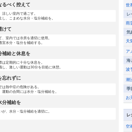
なるべく控えて
世
、涼しい室内で過ごす。
レ
止し、こまめな水分・塩分補給を。
雨
避けて
気
て、室内では冷房を適切に使用。
天
適宜水分・塩分を補給する。
ア
分補給と休息を
海
際は定期的に十分な休息を。
識し、激しい運動は30分を目処に休憩。
波
を忘れずに
潮
では熱中症の危険がある。
季
、運動の合間には水分・塩分補給を。
お
水分補給を
いが、水分・塩分補給を適切に。
レ
空