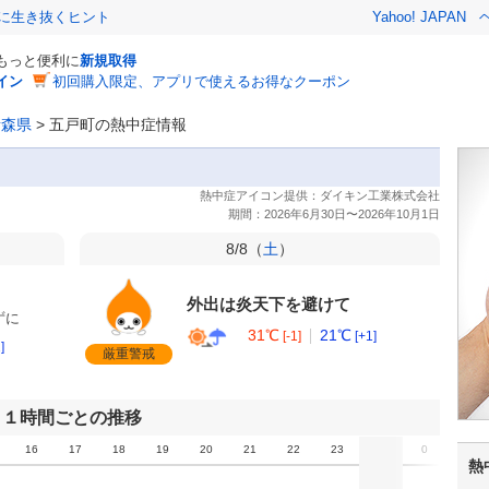
クに生き抜くヒント
Yahoo! JAPAN
でもっと便利に
新規取得
イン
初回購入限定、アプリで使えるお得なクーポン
青森県
>
五戸町の熱中症情報
8/8（
土
）
外出は炎天下を避けて
ずに
31℃
21℃
[-1]
[+1]
]
厳重警戒
１時間ごとの推移
16
17
18
19
20
21
22
23
0
1
熱