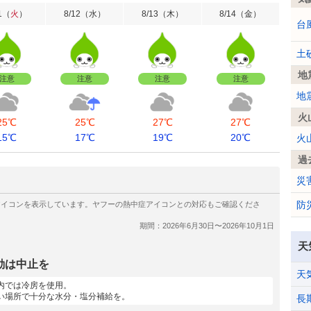
1
（
火
）
8/12
（
水
）
8/13
（
木
）
8/14
（
金
）
台
土
地
注意
注意
注意
注意
地
火
25℃
25℃
27℃
27℃
15℃
17℃
19℃
20℃
火
過
災
防
天
動は中止を
天
内では冷房を使用。
い場所で十分な水分・塩分補給を。
長