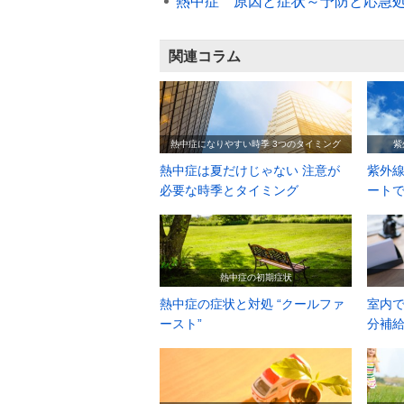
熱中症 原因と症状～予防と応急
関連コラム
熱中症になりやすい時季 3つのタイミング
紫
熱中症は夏だけじゃない 注意が
紫外線
必要な時季とタイミング
ート
熱中症の初期症状
熱中症の症状と対処 “クールファ
室内で
ースト”
分補給