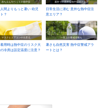
赤ちゃんやペットの熱中症
屋外での意外な熱中症ポイント
人間よりもっと暑い 幼児
日常生活に潜む 意外な熱中症注
ット？
意エリア？
マスクとエアコンの注意点
一段上の警戒情報も
ク着用時は熱中症のリスク大
暑さも自然災害 熱中症警戒アラ
時の冷房は設定温度に注意？
ートとは？