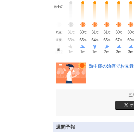
熱中症
21
22
24
27
28
31
30
31
31
30
30
気温
℃
℃
℃
℃
℃
℃
℃
℃
℃
℃
℃
0
100
98
87
78
75
63
65
64
65
67
69
湿度
%
%
%
%
%
%
%
%
%
%
%
風
穏
静穏
静穏
静穏
静穏
静穏
1
m
1
m
1
m
2
m
3
m
3
m
熱中症の治療でお見舞い
五
ポ
週間予報