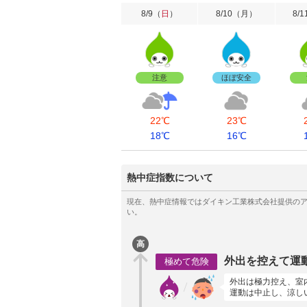
8/9
（
日
）
8/10
（
月
）
8/1
注意
ほぼ安全
22℃
23℃
18℃
16℃
熱中症指数について
高
外出を控えて運
極めて危険
外出は極力控え、室
運動は中止し、涼し