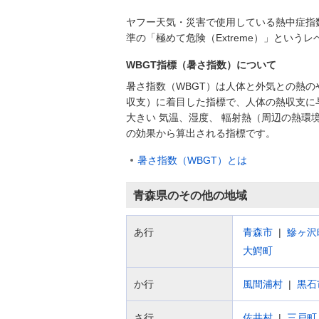
ヤフー天気・災害で使用している熱中症指
準の「極めて危険（Extreme）」とい
WBGT指標（暑さ指数）について
暑さ指数（WBGT）は人体と外気との熱の
収支）に着目した指標で、人体の熱収支に
大きい 気温、湿度、 輻射熱（周辺の熱環
の効果から算出される指標です。
暑さ指数（WBGT）とは
青森県のその他の地域
あ行
青森市
鰺ヶ沢
大鰐町
か行
風間浦村
黒石
さ行
佐井村
三戸町