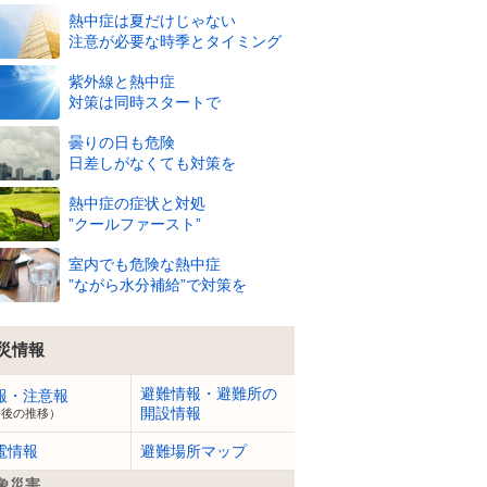
熱中症は夏だけじゃない
注意が必要な時季とタイミング
紫外線と熱中症
対策は同時スタートで
22
22
22
22
22
24
26
28
29
30
30
℃
℃
℃
℃
℃
℃
℃
℃
℃
℃
℃
曇りの日も危険
93
94
94
94
93
86
78
73
68
66
67
%
%
%
%
%
%
%
%
%
%
%
日差しがなくても対策を
1
m
2
m
1
m
1
m
1
m
1
m
1
m
2
m
2
m
2
m
2
m
熱中症の症状と対処
”クールファースト”
室内でも危険な熱中症
”ながら水分補給”で対策を
災情報
避難情報・避難所の
報・注意報
開設情報
今後の推移）
電情報
避難場所マップ
象災害