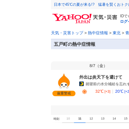
日本で45℃の夏が来る!? 猛暑を賢くおト
ID
ログ
天気・災害トップ
>
熱中症情報
>
東北
>
五戸町の熱中症情報
8/7（
金
）
外出は炎天下を避けて
就寝前の水分補給を忘れ
32℃
20℃
[+3]
[+2
厳重警戒
5
6
7
8
9
10
11
12
13
14
15
時刻