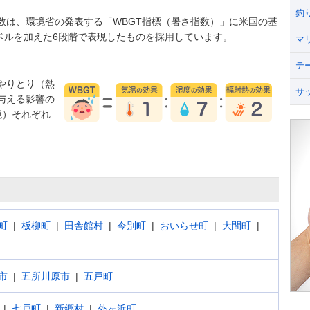
釣
数は、環境省の発表する「WBGT指標（暑さ指数）」に米国の基
うレベルを加えた6段階で表現したものを採用しています。
マ
テ
やりとり（熱
サ
与える影響の
境）それぞれ
町
板柳町
田舎館村
今別町
おいらせ町
大間町
市
五所川原市
五戸町
七戸町
新郷村
外ヶ浜町