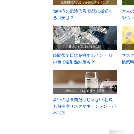
医療機関の受診が必要なタイミング
熱中症の危険信号 病院に搬送す
大人の
る目安は？
やペ
暑さの原因はやはり太陽
時間帯で日陰を探すポイント 服
マス
の色で輻射熱対策も？
換気
朝晩ならではの対策と注意点
暑いのは昼間だけじゃない 朝晩
も熱中症リスクマネージメントが
不可欠