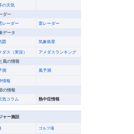
界の天気
ーダー
雲レーダー
雷レーダー
象データ
気図
気象衛星
メダス（実況）
アメダスランキング
と風の情報
予測
風予測
汐情報
節の情報
天気コラム
熱中症情報
ジャー施設
港
ゴルフ場