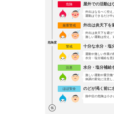
屋外での活動は
危険
外出はなるべく控え
運動はできるだけ中
外出は炎天下を
厳重警戒
外出は炎天下を避け
激しい運動は控え、
危険度
十分な水分・塩
警戒
運動や激しい作業の
水分・塩分補給を意
水分・塩分補給
注意
激しい運動や重労働
体調の変化に注意し
のどが渇く前に
ほぼ安全
熱中症の危険は小さ
低