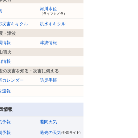
河川水位
風
（ライブカメラ）
砂災害キキクル
洪水キキクル
震・津波
震情報
津波情報
山噴火
山情報
去の災害を知る・災害に備える
害カレンダー
防災手帳
災速報
気情報
気予報
週間天気
期予報
過去の天気
(外部サイト)