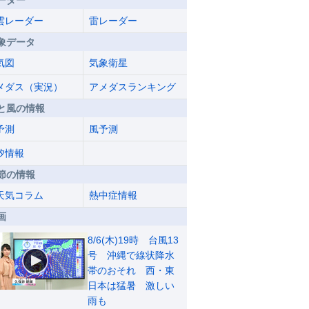
ーダー
雲レーダー
雷レーダー
象データ
気図
気象衛星
メダス（実況）
アメダスランキング
と風の情報
予測
風予測
汐情報
節の情報
天気コラム
熱中症情報
画
8/6(木)19時 台風13
号 沖縄で線状降水
帯のおそれ 西・東
日本は猛暑 激しい
雨も