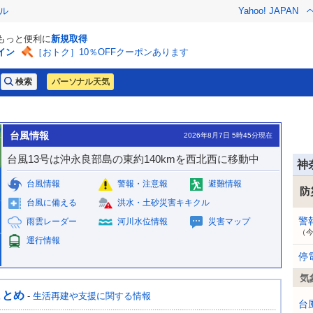
ル
Yahoo! JAPAN
でもっと便利に
新規取得
イン
［おトク］10％OFFクーポンあります
パーソナル天気
台風情報
2026年8月7日 5時45分現在
台風13号は沖永良部島の東約140kmを西北西に移動中
神
台風情報
警報・注意報
避難情報
防
台風に備える
洪水・土砂災害キキクル
警
雨雲レーダー
河川水位情報
災害マップ
（
運行情報
停
気
まとめ
-
生活再建や支援に関する情報
台