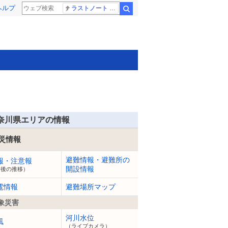
ヘルプ
ラストノート 内田有紀
検索
奈川県エリアの情報
災情報
避難情報・避難所の
報・注意報
開設情報
今後の推移）
電情報
避難場所マップ
象災害
河川水位
風
（ライブカメラ）