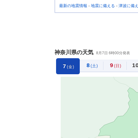
最新の地震情報
-
地震に備える
-
津波に備
神奈川県の天気
8月7日 6時00分発表
8
9
1
7
(土)
(日)
(金)