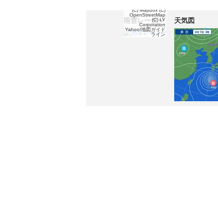
(C) Mapbox
(C)
OpenStreetMap
雨雲レーダー
天気図
(C) LY
Corporation
Yahoo!地図ガイド
ライン