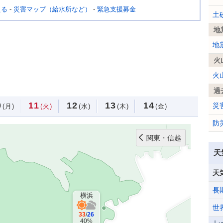
える
-
災害マップ（給水所など）
-
緊急支援募金
土
地
地
火
火
過
0
11
12
13
14
災
(月)
(火)
(水)
(木)
(金)
防
関東・信越
天
天
長
横浜
世
33
/
26
40%