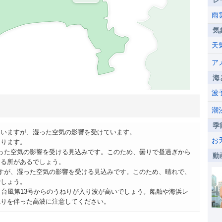
レ
雨
気
天
ア
海
波
潮
季
ていますが、湿った空気の影響を受けています。
お
あります。
った空気の影響を受ける見込みです。このため、曇りで昼過ぎから
動
なる所があるでしょう。
すが、湿った空気の影響を受ける見込みです。このため、晴れで、
でしょう。
、台風第13号からのうねりが入り波が高いでしょう。船舶や海浜レ
ねりを伴った高波に注意してください。