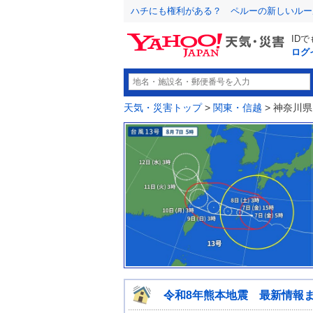
ハチにも権利がある？ ペルーの新しいルー
ID
ログ
天気・災害トップ
>
関東・信越
> 神奈川県
令和8年熊本地震 最新情報