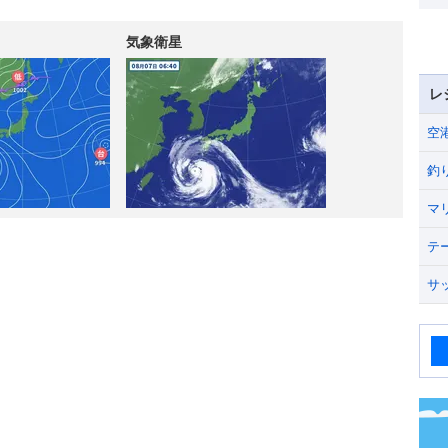
気象衛星
レ
空
釣
マ
テ
サ