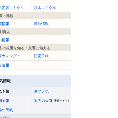
砂災害キキクル
洪水キキクル
震・津波
震情報
津波情報
山噴火
山情報
去の災害を知る・災害に備える
害カレンダー
防災手帳
災速報
気情報
気予報
週間天気
期予報
過去の天気
(外部サイト)
界の天気