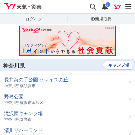
Yahoo!天気・災害
検索
通知
i
ログイン
ID新規取得
神奈川県
キャンプ場
長井海の手公園 ソレイユの丘
神奈川県横須賀市
野島公園
神奈川県横浜市金沢区
滝沢園キャンプ場
神奈川県秦野市
清川リバーランド