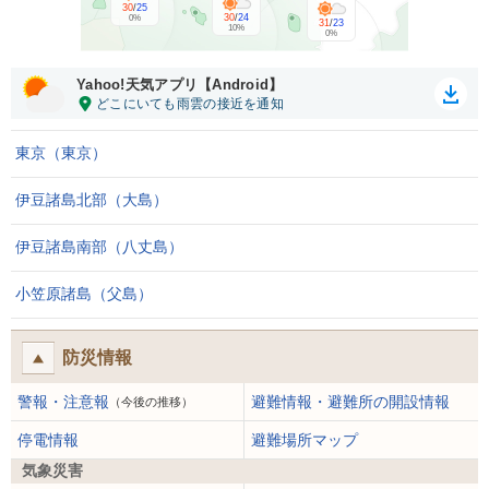
30
/
25
30
/
24
0%
31
/
23
10%
0%
Yahoo!天気アプリ【Android】
東京（東京）
伊豆諸島北部（大島）
伊豆諸島南部（八丈島）
小笠原諸島（父島）
防災情報
警報・注意報
避難情報・避難所の開設情報
（今後の推移）
停電情報
避難場所マップ
気象災害