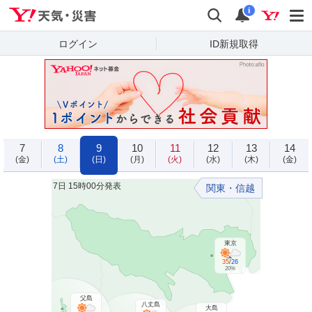
Yahoo!天気・災害
検索
通知
i
ログイン
ID新規取得
7
8
9
10
11
12
13
14
(金)
(土)
(日)
(月)
(火)
(水)
(木)
(金)
7日 15時00分発表
関東・信越
東京
35
/
26
20%
父島
八丈島
大島