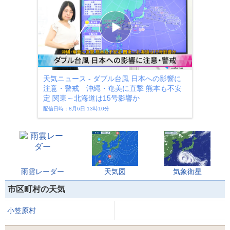
天気ニュース - ダブル台風 日本への影響に
注意・警戒 沖縄・奄美に直撃 熊本も不安
定 関東～北海道は15号影響か
配信日時：8月6日 13時10分
雨雲レーダー
天気図
気象衛星
市区町村の天気
小笠原村