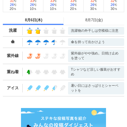
31
33
33
33
32
32
℃
℃
℃
℃
℃
℃
26
26
26
26
26
26
℃
℃
℃
℃
℃
℃
20
10
10
20
30
30
％
％
％
％
％
％
8月6日(
木
)
8月7日(
金
)
洗濯
洗濯物の外干しは空模様に注意
傘
傘を持って出かけよう
紫外線がやや強め。日焼け止め
紫外線
を塗って
Tシャツなど涼しい服装がおすす
重ね着
め
暑い日にはさっぱりとシャーベ
アイス
ットを