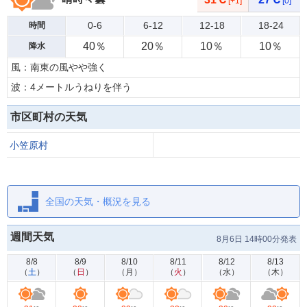
[+1]
[0]
0-6
6-12
12-18
18-24
時間
40％
20％
10％
10％
降水
風：南東の風やや強く
波：4メートルうねりを伴う
市区町村の天気
小笠原村
全国の天気・概況を見る
週間天気
8月6日 14時00分発表
8/8
8/9
8/10
8/11
8/12
8/13
（
土
）
（
日
）
（
月
）
（
火
）
（
水
）
（
木
）