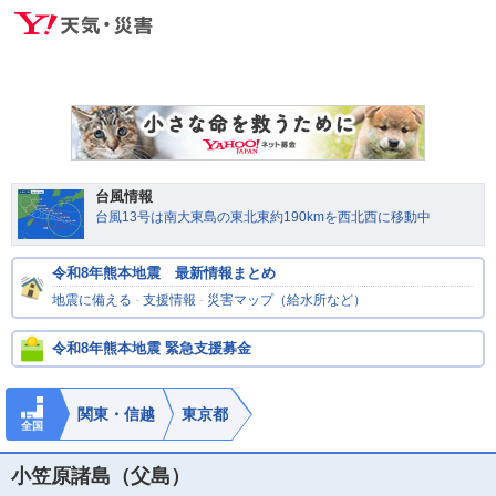
台風情報
台風13号は南大東島の東北東約190kmを西北西に移動中
令和8年熊本地震 最新情報まとめ
地震に備える
-
支援情報
-
災害マップ（給水所など）
令和8年熊本地震 緊急支援募金
関東・信越
東京都
全国
小笠原諸島（父島）