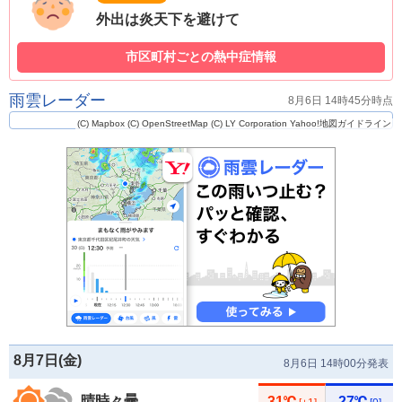
外出は炎天下を避けて
市区町村ごとの熱中症情報
雨雲レーダー
8月6日 14時45分時点
(C) Mapbox
(C) OpenStreetMap
(C) LY Corporation
Yahoo!地図ガイドライン
8月7日(
金
)
8月6日 14時00分発表
晴時々曇
31℃
27℃