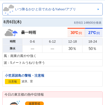
いつ降るかひと目でわかるYahoo!アプリ
8月6日(
木
)
8月6日 14時00分発表
曇一時雨
30℃
27℃
[0]
[0]
0-6
6-12
12-18
18-24
時間
---
---
30％
50％
降水
風：南東の風やや強く
波：5メートルうねりを伴う
小笠原諸島の警報・注意報
波浪、雷
注意報
今日の東京都の熱中症情報
厳重警戒