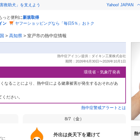
害救助犬」を支えよう
Yahoo! JAPAN
でもっと便利に
新規取得
イン
ヤフーショッピングなら「毎日5％」おトク
国
>
高知県
>
室戸市の熱中症情報
環境省・気象庁発表
高くなることにより、熱中症による健康被害が発生するおそれがあ
てください。
熱中症警戒アラートとは
8/7（
金
）
熱
外出は炎天下を避けて
ずに