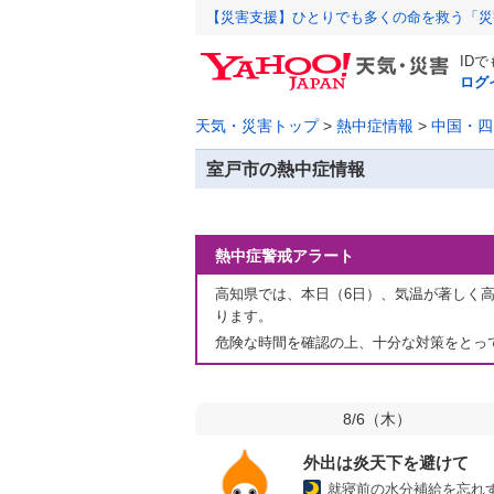
【災害支援】ひとりでも多くの命を救う「災
ID
ログ
天気・災害トップ
>
熱中症情報
>
中国・四
室戸市の熱中症情報
熱中症警戒アラート
高知県では、本日（6日）、気温が著しく
ります。
危険な時間を確認の上、十分な対策をとっ
8/6（
木
）
外出は炎天下を避けて
就寝前の水分補給を忘れ