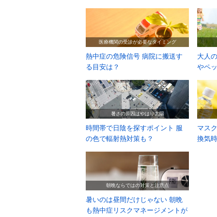
医療機関の受診が必要なタイミング
熱中症の危険信号 病院に搬送す
大人の
る目安は？
やペ
暑さの原因はやはり太陽
時間帯で日陰を探すポイント 服
マス
の色で輻射熱対策も？
換気
朝晩ならではの対策と注意点
暑いのは昼間だけじゃない 朝晩
も熱中症リスクマネージメントが