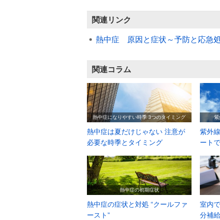
関連リンク
熱中症 原因と症状～予防と応急
関連コラム
熱中症になりやすい時季 3つのタイミング
紫
熱中症は夏だけじゃない 注意が
紫外線
必要な時季とタイミング
ート
熱中症の初期症状
熱中症の症状と対処 “クールファ
室内で
ースト”
分補給