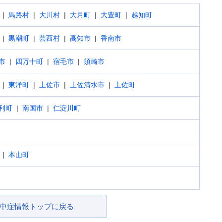
馬路村
大川村
大月町
大豊町
越知町
黒潮町
芸西村
高知市
香南市
市
四万十町
宿毛市
須崎市
東洋町
土佐市
土佐清水市
土佐町
利町
南国市
仁淀川町
本山町
中症情報トップに戻る