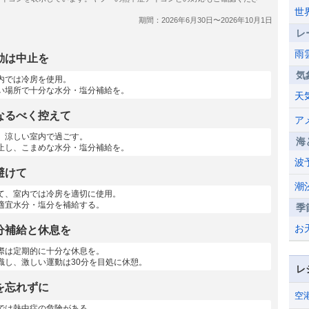
世
レ
雨
動は中止を
気
内では冷房を使用。
い場所で十分な水分・塩分補給を。
天
なるべく控えて
ア
、涼しい室内で過ごす。
海
止し、こまめな水分・塩分補給を。
波
避けて
潮
て、室内では冷房を適切に使用。
適宜水分・塩分を補給する。
季
お
分補給と休息を
際は定期的に十分な休息を。
識し、激しい運動は30分を目処に休憩。
レ
を忘れずに
空
では熱中症の危険がある。