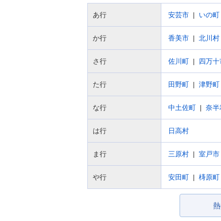
あ行
安芸市
いの町
か行
香美市
北川村
さ行
佐川町
四万十
た行
田野町
津野町
な行
中土佐町
奈半
は行
日高村
ま行
三原村
室戸市
や行
安田町
梼原町
熱