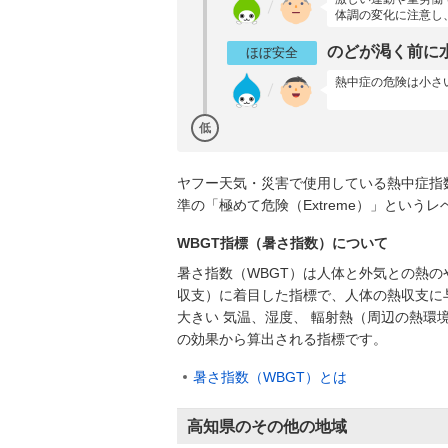
体調の変化に注意し
のどが渇く前に
ほぼ安全
熱中症の危険は小さ
低
ヤフー天気・災害で使用している熱中症指
準の「極めて危険（Extreme）」とい
WBGT指標（暑さ指数）について
暑さ指数（WBGT）は人体と外気との熱の
収支）に着目した指標で、人体の熱収支に
大きい 気温、湿度、 輻射熱（周辺の熱環
の効果から算出される指標です。
暑さ指数（WBGT）とは
高知県のその他の地域