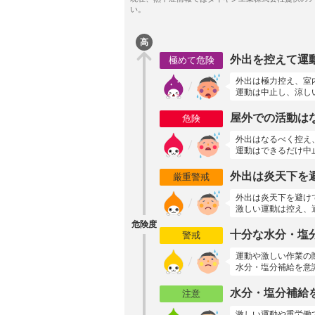
高
外出を控えて運
極めて危険
外出は極力控え、室
運動は中止し、涼し
屋外での活動は
危険
外出はなるべく控え
運動はできるだけ中
外出は炎天下を
厳重警戒
外出は炎天下を避け
激しい運動は控え、
危険度
十分な水分・塩
警戒
運動や激しい作業の
水分・塩分補給を意
水分・塩分補給
注意
激しい運動や重労働