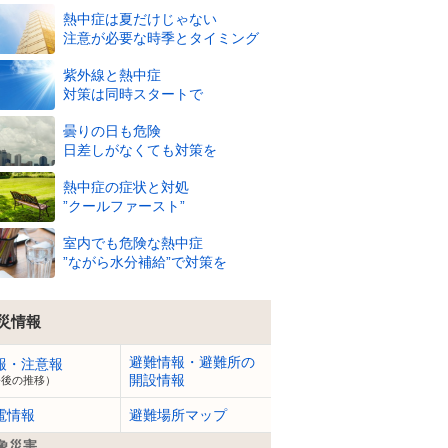
熱中症は夏だけじゃない
注意が必要な時季とタイミング
紫外線と熱中症
対策は同時スタートで
23
0
1
2
3
4
5
6
7
8
曇りの日も危険
日差しがなくても対策を
熱中症の症状と対処
”クールファースト”
8/7
(金)
室内でも危険な熱中症
28
28
28
28
28
28
27
28
28
29
”ながら水分補給”で対策を
℃
℃
℃
℃
℃
℃
℃
℃
℃
℃
89
89
89
88
89
90
91
89
87
81
%
%
%
%
%
%
%
%
%
%
災情報
10
m
11
m
10
m
11
m
10
m
9
m
9
m
9
m
8
m
9
m
避難情報・避難所の
報・注意報
開設情報
今後の推移）
電情報
避難場所マップ
象災害