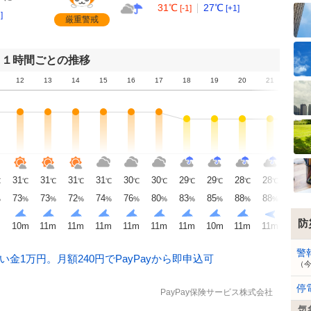
31℃
27℃
[-1]
[+1]
]
厳重警戒
１時間ごとの推移
12
13
14
15
16
17
18
19
20
21
22
31
31
31
31
30
30
29
29
28
28
28
℃
℃
℃
℃
℃
℃
℃
℃
℃
℃
℃
℃
73
73
72
74
76
80
83
85
88
88
88
%
%
%
%
%
%
%
%
%
%
%
%
防
m
10
m
11
m
11
m
11
m
11
m
11
m
11
m
10
m
11
m
11
m
10
m
警
金1万円。月額240円でPayPayから即申込可
（
停
PayPay保険サービス株式会社
気