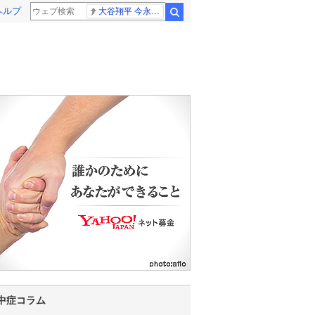
ヘルプ
大谷翔平 今永昇太
検索
中症コラム