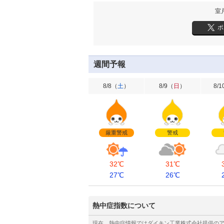
室
ポ
週間予報
8/8
（
土
）
8/9
（
日
）
8/1
厳重警戒
警戒
32℃
31℃
27℃
26℃
熱中症指数について