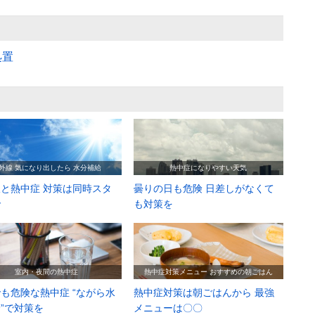
処置
外線 気になり出したら 水分補給
熱中症になりやすい天気
と熱中症 対策は同時スタ
曇りの日も危険 日差しがなくて
で
も対策を
室内・夜間の熱中症
熱中症対策メニュー おすすめの朝ごはん
も危険な熱中症 “ながら水
熱中症対策は朝ごはんから 最強
”で対策を
メニューは〇〇