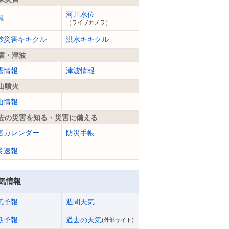
河川水位
風
（ライブカメラ）
砂災害キキクル
洪水キキクル
震・津波
震情報
津波情報
山噴火
山情報
去の災害を知る・災害に備える
害カレンダー
防災手帳
災速報
気情報
気予報
週間天気
期予報
過去の天気
(外部サイト)