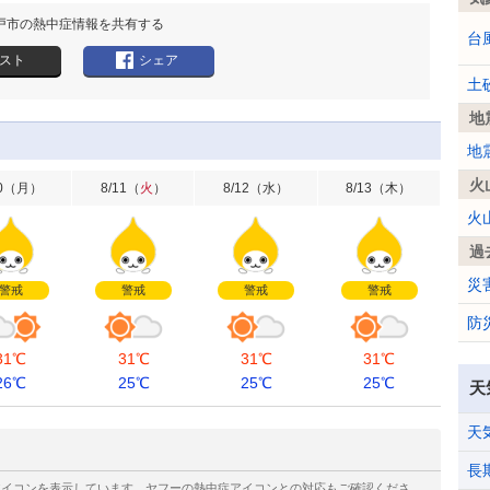
戸市の熱中症情報を共有する
台
スト
シェア
土
地
地
火
0
（
月
）
8/11
（
火
）
8/12
（
水
）
8/13
（
木
）
火
過
災
警戒
警戒
警戒
警戒
防
31℃
31℃
31℃
31℃
26℃
25℃
25℃
25℃
天
天
長