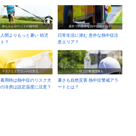
赤ちゃんやペットの熱中症
屋外での意外な熱中症ポイント
人間よりもっと暑い 幼児
日常生活に潜む 意外な熱中症注
ット？
意エリア？
マスクとエアコンの注意点
一段上の警戒情報も
ク着用時は熱中症のリスク大
暑さも自然災害 熱中症警戒アラ
時の冷房は設定温度に注意？
ートとは？