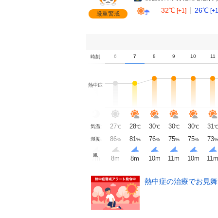
32℃
26℃
[+1]
[+1
厳重警戒
1
2
3
4
5
6
7
8
9
10
11
時刻
熱中症
28
28
27
27
27
27
28
30
30
30
31
気温
℃
℃
℃
℃
℃
℃
℃
℃
℃
℃
℃
82
82
84
86
85
86
81
76
75
75
73
湿度
%
%
%
%
%
%
%
%
%
%
%
風
m
7
m
7
m
7
m
7
m
7
m
8
m
8
m
10
m
11
m
10
m
11
熱中症の治療でお見舞い