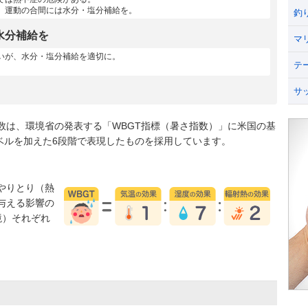
、運動の合間には水分・塩分補給を。
釣
水分補給を
マ
いが、水分・塩分補給を適切に。
テ
サ
数は、環境省の発表する「WBGT指標（暑さ指数）」に米国の基
うレベルを加えた6段階で表現したものを採用しています。
やりとり（熱
与える影響の
境）それぞれ