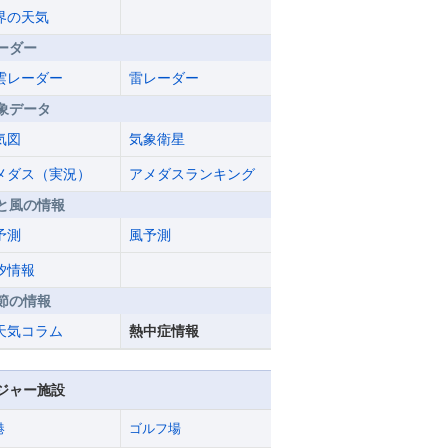
界の天気
ーダー
雲レーダー
雷レーダー
象データ
気図
気象衛星
メダス（実況）
アメダスランキング
と風の情報
予測
風予測
汐情報
節の情報
天気コラム
熱中症情報
ジャー施設
港
ゴルフ場