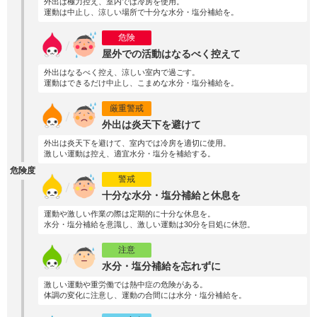
外出は極力控え、室内では冷房を使用。
運動は中止し、涼しい場所で十分な水分・塩分補給を。
危険
屋外での活動はなるべく控えて
外出はなるべく控え、涼しい室内で過ごす。
運動はできるだけ中止し、こまめな水分・塩分補給を。
厳重警戒
外出は炎天下を避けて
外出は炎天下を避けて、室内では冷房を適切に使用。
激しい運動は控え、適宜水分・塩分を補給する。
危険度
警戒
十分な水分・塩分補給と休息を
運動や激しい作業の際は定期的に十分な休息を。
水分・塩分補給を意識し、激しい運動は30分を目処に休憩。
注意
水分・塩分補給を忘れずに
激しい運動や重労働では熱中症の危険がある。
体調の変化に注意し、運動の合間には水分・塩分補給を。