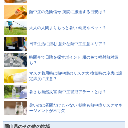
熱中症の危険信号 病院に搬送する目安は？
大人の人間よりもっと暑い 幼児やペット？
日常生活に潜む 意外な熱中症注意エリア？
時間帯で日陰を探すポイント 服の色で輻射熱対策
も？
マスク着用時は熱中症のリスク大 換気時の冷房は設
定温度に注意？
暑さも自然災害 熱中症警戒アラートとは？
暑いのは昼間だけじゃない 朝晩も熱中症リスクマネ
ージメントが不可欠
岡山県のその他の地域