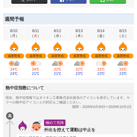
週間予報
8/10
8/11
8/12
8/13
8/14
8/15
（
月
）
（
火
）
（
水
）
（
木
）
（
金
）
（
土
）
厳重警戒
厳重警戒
厳重警戒
厳重警戒
厳重警戒
厳重警戒
34℃
34℃
32℃
32℃
33℃
33℃
24℃
21℃
21℃
23℃
23℃
23℃
熱中症指数について
高
極めて危険
外出を控えて運動は中止を