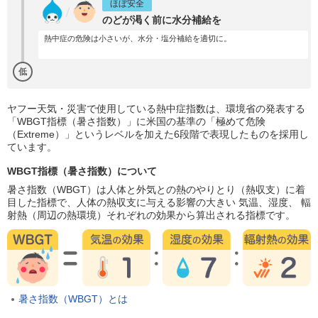
ほぼ安全
のどが渇く前に水分補給を
熱中症の危険は小さいが、水分・塩分補給を適切に。
低
ヤフー天気・災害で使用している熱中症指数は、環境省の発表する
「WBGT指標（暑さ指数）」に米国の基準の「極めて危険
（Extreme）」というレベルを加えた6段階で表現したものを採用し
ています。
WBGT指標（暑さ指数）について
暑さ指数（WBGT）は人体と外気との熱のやりとり（熱収支）に着
目した指標で、人体の熱収支に与える影響の大きい 気温、湿度、 輻
射熱（周辺の熱環境）それぞれの効果から算出される指標です。
暑さ指数（WBGT）とは