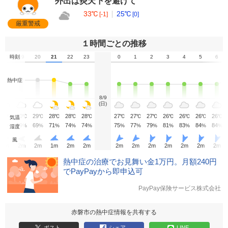
外出は炎天下を避けて
33℃
25℃
[-1]
[0]
厳重警戒
１時間ごとの推移
18
時刻
19
20
21
22
23
0
1
2
3
4
5
6
熱中症
8/9
(日)
32
30
29
28
28
28
27
27
27
26
26
26
26
℃
℃
℃
℃
℃
℃
℃
℃
℃
℃
℃
℃
℃
気温
51
59
69
71
74
74
75
77
79
81
83
84
84
%
%
%
%
%
%
%
%
%
%
%
%
%
湿度
風
2
m
2
m
2
m
1
m
2
m
2
m
2
m
2
m
2
m
2
m
2
m
2
m
2
m
熱中症の治療でお見舞い金1万円。月額240円
でPayPayから即申込可
PayPay保険サービス株式会社
赤磐市の熱中症情報を共有する
ポスト
シェア
LINE