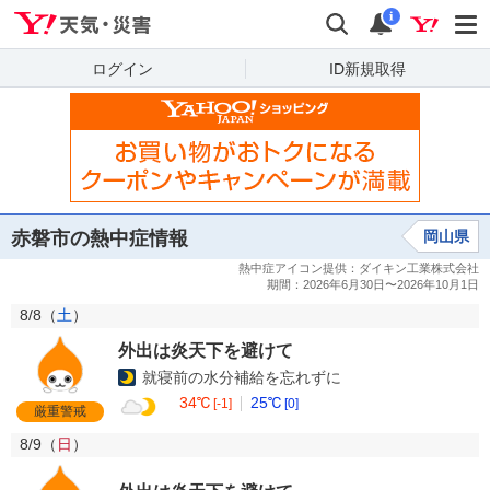
Yahoo!天気・災害
検索
通知
i
ログイン
ID新規取得
赤磐市の熱中症情報
岡山県
8/8（
土
）
外出は炎天下を避けて
就寝前の水分補給を忘れずに
34℃
25℃
[-1]
[0]
厳重警戒
8/9（
日
）