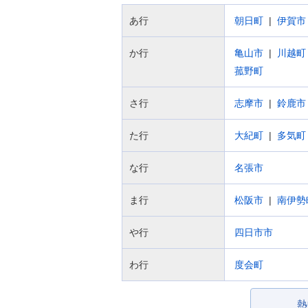
あ行
朝日町
伊賀市
か行
亀山市
川越町
菰野町
さ行
志摩市
鈴鹿市
た行
大紀町
多気町
な行
名張市
ま行
松阪市
南伊勢
や行
四日市市
わ行
度会町
熱