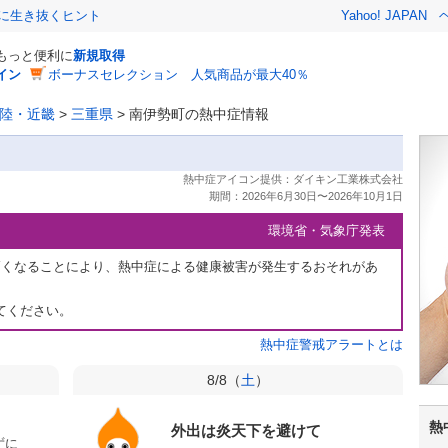
クに生き抜くヒント
Yahoo! JAPAN
でもっと便利に
新規取得
イン
ボーナスセレクション 人気商品が最大40％
陸・近畿
>
三重県
>
南伊勢町の熱中症情報
環境省・気象庁発表
高くなることにより、熱中症による健康被害が発生するおそれがあ
てください。
熱中症警戒アラートとは
8/8（
土
）
熱
外出は炎天下を避けて
ずに