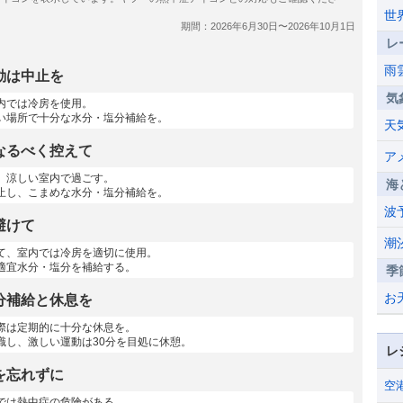
世
レ
雨
動は中止を
気
内では冷房を使用。
い場所で十分な水分・塩分補給を。
天
なるべく控えて
ア
、涼しい室内で過ごす。
海
止し、こまめな水分・塩分補給を。
波
避けて
潮
て、室内では冷房を適切に使用。
適宜水分・塩分を補給する。
季
お
分補給と休息を
際は定期的に十分な休息を。
識し、激しい運動は30分を目処に休憩。
レ
を忘れずに
空
では熱中症の危険がある。