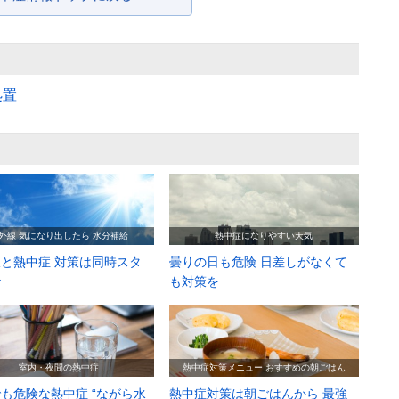
処置
外線 気になり出したら 水分補給
熱中症になりやすい天気
と熱中症 対策は同時スタ
曇りの日も危険 日差しがなくて
で
も対策を
室内・夜間の熱中症
熱中症対策メニュー おすすめの朝ごはん
も危険な熱中症 “ながら水
熱中症対策は朝ごはんから 最強