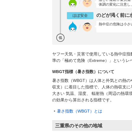
体調の変化に注意し
のどが渇く前に
ほぼ安全
熱中症の危険は小さ
低
ヤフー天気・災害で使用している熱中症指
準の「極めて危険（Extreme）」とい
WBGT指標（暑さ指数）について
暑さ指数（WBGT）は人体と外気との熱の
収支）に着目した指標で、人体の熱収支に
大きい 気温、湿度、 輻射熱（周辺の熱環
の効果から算出される指標です。
暑さ指数（WBGT）とは
三重県のその他の地域