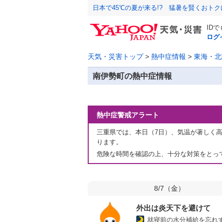
日本で45℃の夏が来る!? 猛暑を賢くおト
ID
ログ
天気・災害トップ
>
熱中症情報
>
東海・北
南伊勢町の熱中症情報
熱中症警戒アラート
三重県では、本日（7日）、気温が著しく
ります。
危険な時間を確認の上、十分な対策をとっ
8/7（
金
）
外出は炎天下を避けて
就寝前の水分補給を忘れ