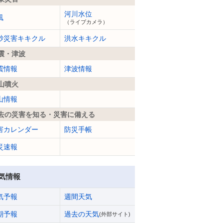
河川水位
風
（ライブカメラ）
砂災害キキクル
洪水キキクル
震・津波
震情報
津波情報
山噴火
山情報
去の災害を知る・災害に備える
害カレンダー
防災手帳
災速報
気情報
気予報
週間天気
期予報
過去の天気
(外部サイト)