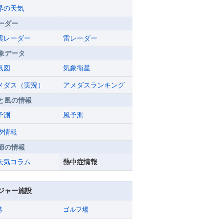
界の天気
ーダー
雲レーダー
雷レーダー
象データ
気図
気象衛星
メダス（実況）
アメダスランキング
と風の情報
予測
風予測
汐情報
節の情報
天気コラム
熱中症情報
ジャー施設
港
ゴルフ場