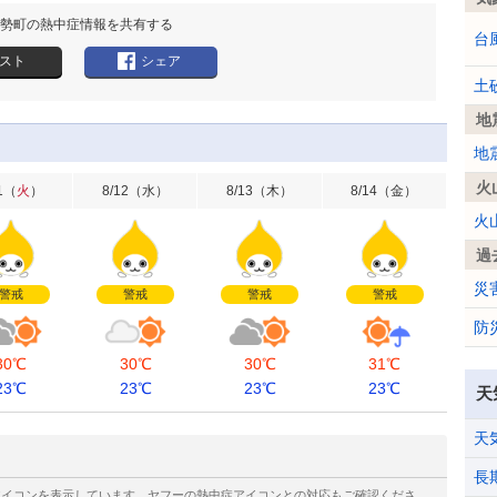
勢町の熱中症情報を共有する
台
スト
シェア
土
地
地
火
1
（
火
）
8/12
（
水
）
8/13
（
木
）
8/14
（
金
）
火
過
災
警戒
警戒
警戒
警戒
防
30℃
30℃
30℃
31℃
23℃
23℃
23℃
23℃
天
天
長