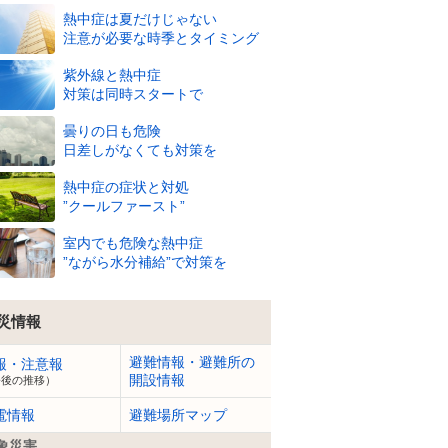
熱中症は夏だけじゃない
注意が必要な時季とタイミング
紫外線と熱中症
対策は同時スタートで
21
22
23
0
1
2
3
4
5
6
曇りの日も危険
日差しがなくても対策を
熱中症の症状と対処
”クールファースト”
8/8
(土)
室内でも危険な熱中症
27
26
26
26
26
26
26
26
26
26
”ながら水分補給”で対策を
℃
℃
℃
℃
℃
℃
℃
℃
℃
℃
92
94
94
95
94
94
92
90
90
87
%
%
%
%
%
%
%
%
%
%
災情報
1
m
1
m
1
m
1
m
1
m
1
m
1
m
1
m
1
m
1
m
避難情報・避難所の
報・注意報
開設情報
今後の推移）
電情報
避難場所マップ
象災害