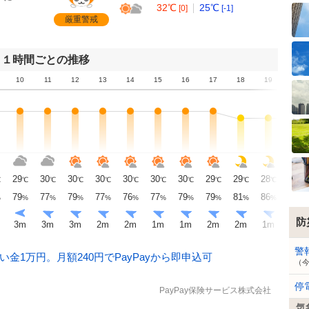
32℃
25℃
[0]
[-1]
厳重警戒
１時間ごとの推移
10
11
12
13
14
15
16
17
18
19
20
29
30
30
30
30
30
30
29
29
28
27
℃
℃
℃
℃
℃
℃
℃
℃
℃
℃
℃
℃
79
77
79
77
76
77
79
79
81
86
90
%
%
%
%
%
%
%
%
%
%
%
%
防
3
m
3
m
3
m
2
m
2
m
1
m
1
m
2
m
2
m
1
m
1
m
警
金1万円。月額240円でPayPayから即申込可
（
停
PayPay保険サービス株式会社
気