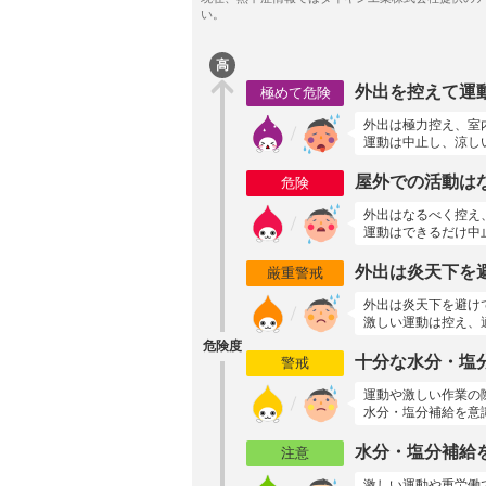
高
外出を控えて運
極めて危険
外出は極力控え、室
運動は中止し、涼し
屋外での活動は
危険
外出はなるべく控え
運動はできるだけ中
外出は炎天下を
厳重警戒
外出は炎天下を避け
激しい運動は控え、
危険度
十分な水分・塩
警戒
運動や激しい作業の
水分・塩分補給を意
水分・塩分補給
注意
激しい運動や重労働