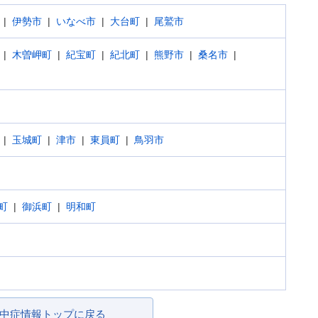
伊勢市
いなべ市
大台町
尾鷲市
木曽岬町
紀宝町
紀北町
熊野市
桑名市
玉城町
津市
東員町
鳥羽市
町
御浜町
明和町
中症情報トップに戻る