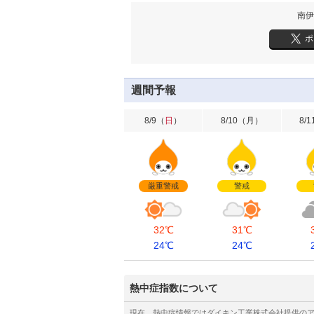
南伊
ポ
週間予報
8/9
（
日
）
8/10
（
月
）
8/1
厳重警戒
警戒
32℃
31℃
24℃
24℃
熱中症指数について