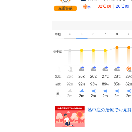
32℃
26℃
[0]
[0]
厳重警戒
0
1
2
3
4
5
6
7
8
9
時刻
熱中症
27
27
27
26
26
26
26
27
28
29
気温
℃
℃
℃
℃
℃
℃
℃
℃
℃
90
92
92
92
92
92
93
89
85
82
湿度
%
%
%
%
%
%
%
%
%
風
2
m
2
m
2
m
1
m
2
m
2
m
2
m
2
m
2
m
2
m
熱中症の治療でお見舞い