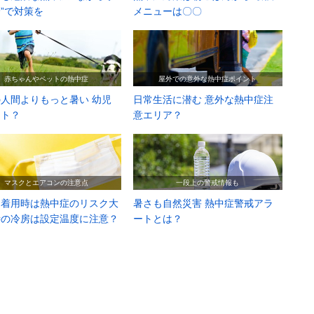
”で対策を
メニューは〇〇
赤ちゃんやペットの熱中症
屋外での意外な熱中症ポイント
人間よりもっと暑い 幼児
日常生活に潜む 意外な熱中症注
ット？
意エリア？
マスクとエアコンの注意点
一段上の警戒情報も
ク着用時は熱中症のリスク大
暑さも自然災害 熱中症警戒アラ
時の冷房は設定温度に注意？
ートとは？