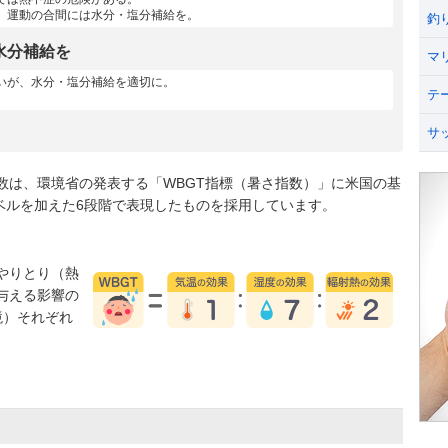
、運動の合間には水分・塩分補給を。
釣
水分補給を
マ
いが、水分・塩分補給を適切に。
テ
サ
数は、環境省の発表する「WBGT指標（暑さ指数）」に米国の基
うレベルを加えた6段階で表現したものを採用しています。
やりとり（熱
与える影響の
境）それぞれ