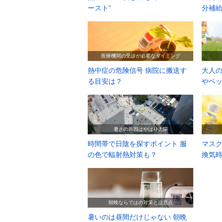
ースト”
分補給
医療機関の受診が必要なタイミング
熱中症の危険信号 病院に搬送す
大人の
る目安は？
やペ
暑さの原因はやはり太陽
時間帯で日陰を探すポイント 服
マス
の色で輻射熱対策も？
換気
朝晩ならではの対策と注意点
暑いのは昼間だけじゃない 朝晩