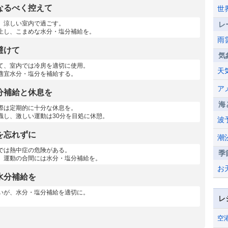
なるべく控えて
世
、涼しい室内で過ごす。
レ
止し、こまめな水分・塩分補給を。
雨
避けて
気
て、室内では冷房を適切に使用。
天
適宜水分・塩分を補給する。
ア
分補給と休息を
海
際は定期的に十分な休息を。
識し、激しい運動は30分を目処に休憩。
波
を忘れずに
潮
では熱中症の危険がある。
季
、運動の合間には水分・塩分補給を。
お
水分補給を
いが、水分・塩分補給を適切に。
レ
空