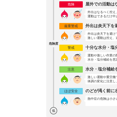
屋外での活動は
危険
外出はなるべく控え
運動はできるだけ中
外出は炎天下を
厳重警戒
外出は炎天下を避け
激しい運動は控え、
危険度
十分な水分・塩
警戒
運動や激しい作業の
水分・塩分補給を意
水分・塩分補給
注意
激しい運動や重労働
体調の変化に注意し
のどが渇く前に
ほぼ安全
熱中症の危険は小さ
低