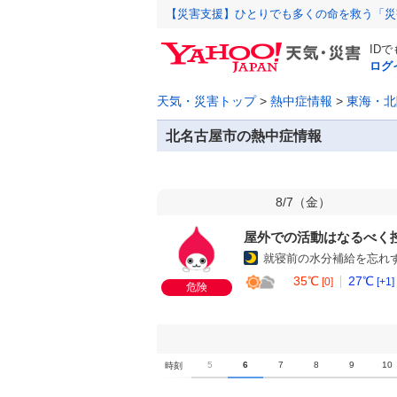
【災害支援】ひとりでも多くの命を救う「災
ID
ログ
天気・災害トップ
>
熱中症情報
>
東海・北
北名古屋市の熱中症情報
8/7（
金
）
屋外での活動はなるべく
就寝前の水分補給を忘れ
35℃
27℃
[0]
[+1]
危険
0
1
2
3
4
5
6
7
8
9
10
時刻