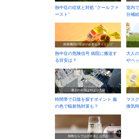
熱中症の症状と対処 “クールファ
室内で
ースト”
分補給
医療機関の受診が必要なタイミング
熱中症の危険信号 病院に搬送す
大人の
る目安は？
やペ
暑さの原因はやはり太陽
時間帯で日陰を探すポイント 服
マス
の色で輻射熱対策も？
換気
朝晩ならではの対策と注意点