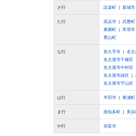
さ行
設楽町
新城市
た行
高浜市
武豊町
東郷町
常滑市
豊山町
な行
長久手市
名古
名古屋市千種区
名古屋市中村区
名古屋市緑区
名古屋市守山区
は行
半田市
東浦町
ま行
南知多町
美浜
や行
弥富市