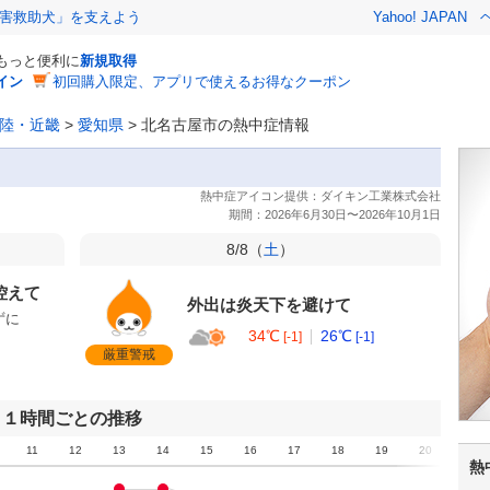
害救助犬」を支えよう
Yahoo! JAPAN
でもっと便利に
新規取得
イン
初回購入限定、アプリで使えるお得なクーポン
陸・近畿
>
愛知県
>
北名古屋市の熱中症情報
8/8（
土
）
控えて
外出は炎天下を避けて
ずに
34℃
26℃
[-1]
[-1]
厳重警戒
１時間ごとの推移
11
12
13
14
15
16
17
18
19
20
21
熱