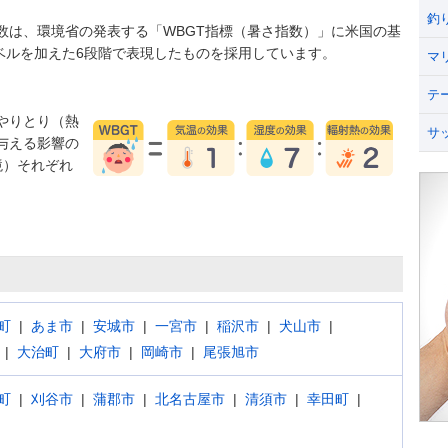
釣
数は、環境省の発表する「WBGT指標（暑さ指数）」に米国の基
うレベルを加えた6段階で表現したものを採用しています。
マ
テ
やりとり（熱
サ
与える影響の
境）それぞれ
町
あま市
安城市
一宮市
稲沢市
犬山市
大治町
大府市
岡崎市
尾張旭市
町
刈谷市
蒲郡市
北名古屋市
清須市
幸田町