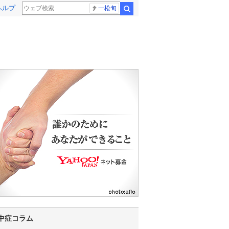
ヘルプ
一松旬
検索
22
23
0
1
2
3
4
5
6
7
中症コラム