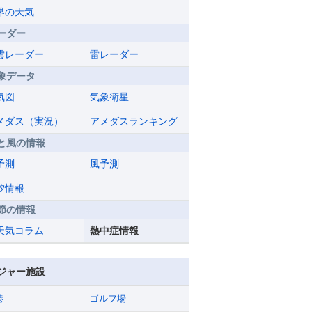
界の天気
ーダー
雲レーダー
雷レーダー
象データ
気図
気象衛星
メダス（実況）
アメダスランキング
と風の情報
予測
風予測
汐情報
節の情報
天気コラム
熱中症情報
ジャー施設
港
ゴルフ場