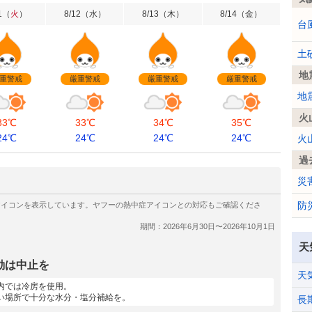
1
（
火
）
8/12
（
水
）
8/13
（
木
）
8/14
（
金
）
台
土
地
重警戒
厳重警戒
厳重警戒
厳重警戒
地
火
33℃
33℃
34℃
35℃
24℃
24℃
24℃
24℃
火
過
災
防
天
動は中止を
天
内では冷房を使用。
い場所で十分な水分・塩分補給を。
長