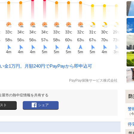
33
34
34
34
33
33
32
31
30
29
29
℃
℃
℃
℃
℃
℃
℃
℃
℃
℃
℃
℃
58
56
56
57
58
60
63
67
70
73
76
%
%
%
%
%
%
%
%
%
%
%
%
4
m
4
m
4
m
5
m
5
m
5
m
5
m
5
m
4
m
3
m
3
m
金1万円。月額240円でPayPayから即申込可
PayPay保険サービス株式会社
古屋市の熱中症情報を共有する
防
スト
シェア
警
（
停
気