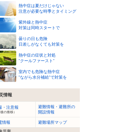
熱中症は夏だけじゃない
注意が必要な時季とタイミング
8/8
紫外線と熱中症
(土)
対策は同時スタートで
28
28
28
28
28
27
27
27
27
28
℃
℃
℃
℃
℃
℃
℃
℃
℃
℃
曇りの日も危険
78
79
79
79
80
81
83
82
81
76
%
%
%
%
%
%
%
%
%
%
日差しがなくても対策を
3
m
2
m
2
m
1
m
1
m
1
m
1
m
1
m
1
m
1
m
熱中症の症状と対処
”クールファースト”
室内でも危険な熱中症
”ながら水分補給”で対策を
災情報
避難情報・避難所の
報・注意報
開設情報
今後の推移）
電情報
避難場所マップ
象災害