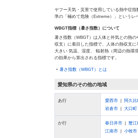
ヤフー天気・災害で使用している熱中症指
準の「極めて危険（Extreme）」とい
WBGT指標（暑さ指数）について
暑さ指数（WBGT）は人体と外気との熱の
収支）に着目した指標で、人体の熱収支に
大きい 気温、湿度、 輻射熱（周辺の熱環
の効果から算出される指標です。
暑さ指数（WBGT）とは
愛知県のその他の地域
あ行
愛西市
阿久比
岩倉市
大口町
か行
春日井市
蟹江
江南市
小牧市