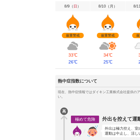
8/9
（
日
）
8/10
（
月
）
8/1
厳重警戒
厳重警戒
厳
33℃
34℃
26℃
25℃
熱中症指数について
高
外出を控えて運
極めて危険
外出は極力控え、室
運動は中止し、涼し