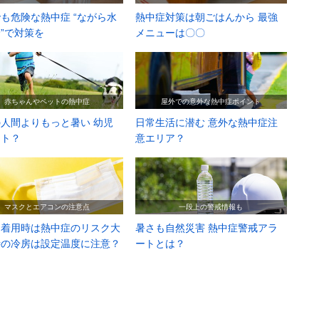
も危険な熱中症 “ながら水
熱中症対策は朝ごはんから 最強
”で対策を
メニューは〇〇
赤ちゃんやペットの熱中症
屋外での意外な熱中症ポイント
人間よりもっと暑い 幼児
日常生活に潜む 意外な熱中症注
ット？
意エリア？
マスクとエアコンの注意点
一段上の警戒情報も
ク着用時は熱中症のリスク大
暑さも自然災害 熱中症警戒アラ
時の冷房は設定温度に注意？
ートとは？