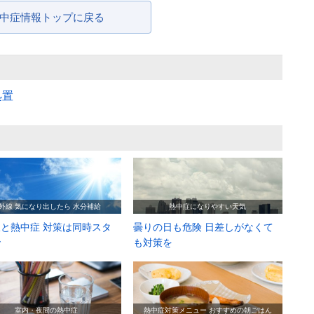
中症情報トップに戻る
処置
外線 気になり出したら 水分補給
熱中症になりやすい天気
と熱中症 対策は同時スタ
曇りの日も危険 日差しがなくて
で
も対策を
室内・夜間の熱中症
熱中症対策メニュー おすすめの朝ごはん