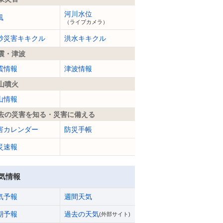
河川水位
風
（ライブカメラ）
砂災害キキクル
洪水キキクル
震・津波
震情報
津波情報
山噴火
山情報
去の災害を知る・災害に備える
害カレンダー
防災手帳
災速報
気情報
気予報
週間天気
期予報
過去の天気
(外部サイト)