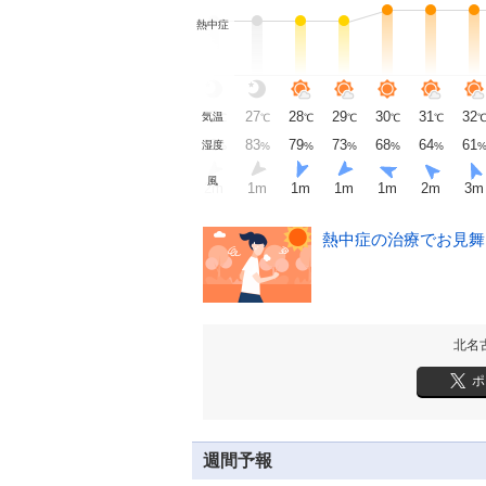
熱中症
28
28
28
28
27
27
28
29
30
31
32
気温
℃
℃
℃
℃
℃
℃
℃
℃
℃
℃
76
76
78
79
82
83
79
73
68
64
61
湿度
%
%
%
%
%
%
%
%
%
%
風
1
m
1
m
静穏
1
m
2
m
1
m
1
m
1
m
1
m
2
m
3
m
熱中症の治療でお見舞い
北名
ポ
週間予報